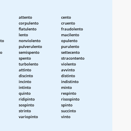
attento
cento
corpulento
cruento
flatulento
fraudolento
lento
macilento
nto
nonviolento
opulento
pulverulento
purulento
to
semispento
settecento
spento
stracontento
turbolento
violento
attinto
avvinto
discinto
distinto
incinto
indistinto
intinto
minto
quinto
respinto
ridipinto
risospinto
sospinto
spinto
strinto
succinto
variopinto
vinto