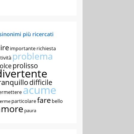
 sinonimi più ricercati
ire
importante
richiesta
problema
tività
prolisso
olce
divertente
ranquillo
difficile
acume
ermettere
fare
particolare
bello
nerme
amore
paura