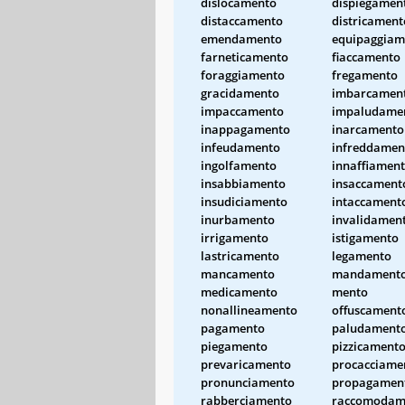
dislocamento
dispiegamen
distaccamento
districament
emendamento
equipaggiam
farneticamento
fiaccamento
foraggiamento
fregamento
gracidamento
imbarcamen
impaccamento
impaludame
inappagamento
inarcamento
infeudamento
infreddamen
ingolfamento
innaffiamen
insabbiamento
insaccament
insudiciamento
intaccament
inurbamento
invalidamen
irrigamento
istigamento
lastricamento
legamento
mancamento
mandament
medicamento
mento
nonallineamento
offuscament
pagamento
paludament
piegamento
pizzicament
prevaricamento
procacciame
pronunciamento
propagamen
rabberciamento
raccomodam