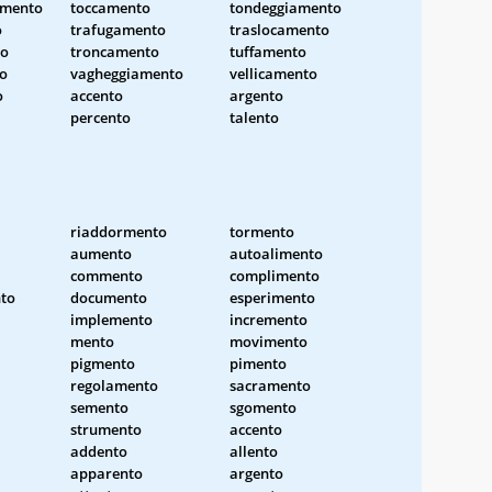
amento
toccamento
tondeggiamento
o
trafugamento
traslocamento
to
troncamento
tuffamento
o
vagheggiamento
vellicamento
o
accento
argento
percento
talento
riaddormento
tormento
aumento
autoalimento
commento
complimento
to
documento
esperimento
implemento
incremento
mento
movimento
pigmento
pimento
regolamento
sacramento
semento
sgomento
strumento
accento
addento
allento
apparento
argento