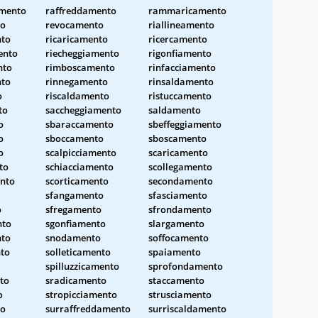
amento
raffreddamento
rammaricamento
to
revocamento
riallineamento
nto
ricaricamento
ricercamento
ento
riecheggiamento
rigonfiamento
nto
rimboscamento
rinfacciamento
nto
rinnegamento
rinsaldamento
o
riscaldamento
ristuccamento
to
saccheggiamento
saldamento
o
sbaraccamento
sbeffeggiamento
o
sboccamento
sboscamento
o
scalpicciamento
scaricamento
to
schiacciamento
scollegamento
ento
scorticamento
secondamento
sfangamento
sfasciamento
o
sfregamento
sfrondamento
nto
sgonfiamento
slargamento
nto
snodamento
soffocamento
to
solleticamento
spaiamento
spilluzzicamento
sprofondamento
to
sradicamento
staccamento
o
stropicciamento
strusciamento
to
surraffreddamento
surriscaldamento