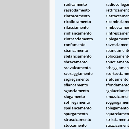
radicamento
radiocolleg
rassodamento
rettificamen
riattacamento
riattaccame
ricollocamento
ricominciam
rilasciamento
rimboccame
rinfiancamento
rinfrescame
rintracciamento
ripiegament
ronfamento
rovesciamen
sbancamento
sbandament
sbilanciamento
sbloccament
sbracamento
sbucciament
scavalcamento
scheggiamen
scoraggiamento
scortecciam
segregamento
sfaldamento
sfiancamento
sfondament
sganciamento
sghiacciame
slogamento
smozzicame
soffregamento
soggiogamen
spalancamento
spiegamento
spurgamento
squarciamen
strascicamento
strisciament
stuccamento
stuzzicamen