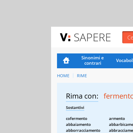
SAPERE
Sinonimi e
Vocabol
contrari
HOME
RIME
Rima con:
ferment
Sostantivi
cofermento
armento
abbaiamento
abbarbicam
abborracciamento
abbracciame