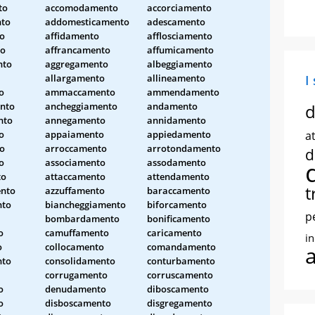
to
accomodamento
accorciamento
to
addomesticamento
adescamento
to
affidamento
afflosciamento
to
affrancamento
affumicamento
nto
aggregamento
albeggiamento
allargamento
allineamento
I
o
ammaccamento
ammendamento
nto
ancheggiamento
andamento
d
nto
annegamento
annidamento
o
appaiamento
appiedamento
at
to
arroccamento
arrotondamento
d
o
associamento
assodamento
to
attaccamento
attendamento
t
nto
azzuffamento
baraccamento
nto
biancheggiamento
biforcamento
p
bombardamento
bonificamento
o
camuffamento
caricamento
i
o
collocamento
comandamento
nto
consolidamento
conturbamento
corrugamento
corruscamento
o
denudamento
diboscamento
o
disboscamento
disgregamento