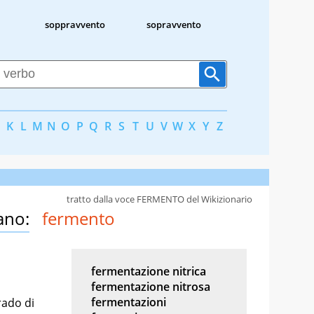
soppravvento
sopravvento
K
L
M
N
O
P
Q
R
S
T
U
V
W
X
Y
Z
tratto dalla voce FERMENTO del Wikizionario
ano:
fermento
fermentazione nitrica
fermentazione nitrosa
fermentazioni
rado di