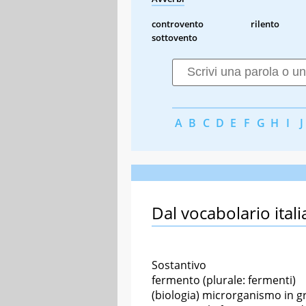
controvento
rilento
sottovento
A
B
C
D
E
F
G
H
I
J
Dal vocabolario itali
Sostantivo
fermento (plurale: fermenti)
(biologia) microrganismo in g