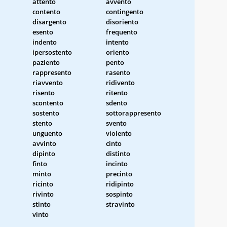
attento
avvento
contento
contingento
disargento
disoriento
esento
frequento
indento
intento
ipersostento
oriento
paziento
pento
rappresento
rasento
riavvento
ridivento
risento
ritento
scontento
sdento
sostento
sottorappresento
stento
svento
unguento
violento
avvinto
cinto
dipinto
distinto
finto
incinto
minto
precinto
ricinto
ridipinto
rivinto
sospinto
stinto
stravinto
vinto