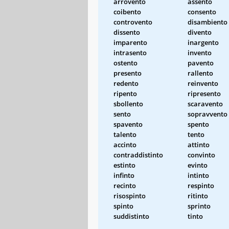
arrovento
assento
coibento
consento
controvento
disambiento
dissento
divento
imparento
inargento
intrasento
invento
ostento
pavento
presento
rallento
redento
reinvento
ripento
ripresento
sbollento
scaravento
sento
sopravvento
spavento
spento
talento
tento
accinto
attinto
contraddistinto
convinto
estinto
evinto
infinto
intinto
recinto
respinto
risospinto
ritinto
spinto
sprinto
suddistinto
tinto