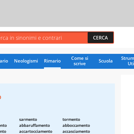
Come si
Strum
ario
Neologismi
Rimario
Scuola
scrive
Uti
o
sarmento
tormento
ento
abbaruffamento
abboccamento
nto
accartocciamento
accasciamento