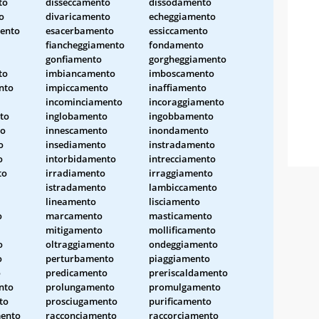
to
disseccamento
dissodamento
o
divaricamento
echeggiamento
ento
esacerbamento
essiccamento
fiancheggiamento
fondamento
gonfiamento
gorgheggiamento
to
imbiancamento
imboscamento
nto
impiccamento
inaffiamento
incominciamento
incoraggiamento
to
inglobamento
ingobbamento
to
innescamento
inondamento
o
insediamento
instradamento
o
intorbidamento
intrecciamento
to
irradiamento
irraggiamento
istradamento
lambiccamento
lineamento
lisciamento
o
marcamento
masticamento
mitigamento
mollificamento
o
oltraggiamento
ondeggiamento
o
perturbamento
piaggiamento
o
predicamento
preriscaldamento
nto
prolungamento
promulgamento
to
prosciugamento
purificamento
ento
racconciamento
raccorciamento