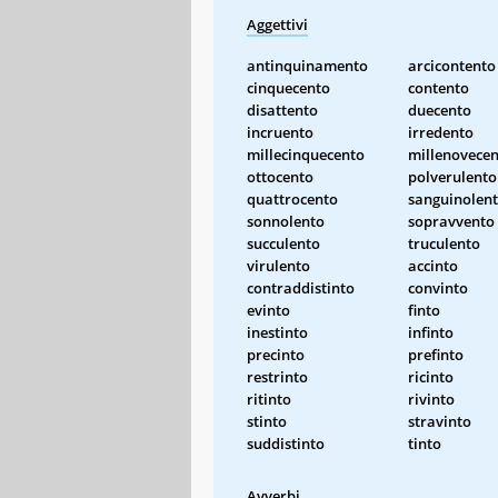
Aggettivi
antinquinamento
arcicontento
cinquecento
contento
disattento
duecento
incruento
irredento
millecinquecento
millenovece
ottocento
polverulento
quattrocento
sanguinolen
sonnolento
sopravvento
succulento
truculento
virulento
accinto
contraddistinto
convinto
evinto
finto
inestinto
infinto
precinto
prefinto
restrinto
ricinto
ritinto
rivinto
stinto
stravinto
suddistinto
tinto
Avverbi