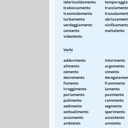
teleriscaldamento
temporaggi
traboccamento
tracciament
trasmodamento
trasudamen
turbamento
ubriacament
verdeggiamento
vivificament
concento
maltalento
videolento
Verbi
addormento
intormento
alimento
argomento
cemento
cimento
decremento
deregolamen
fomento
frammento
irreggimento
lamento
parlamento
pavimento
pulimento
rammento
sedimento
segmento
sottoalimento
sperimento
acconsento
accontento
ambiento
anniento