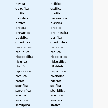
nevica
nidifica
opacifica
ossifica
palifica
panifica
pastifica
personifica
pizzica
plastica
pratica
predica
prevarica
prognostica
pubblica
purifica
quantifica
quintuplica
rammarica
rampica
reduplica
replica
riappacifica
riappiccica
ricarica
riclassifica
riedifica
rifabbrica
ripubblica
riqualifica
rivalica
rivendica
rosica
rubrica
sacrifica
salifica
saponifica
sbarbifica
scarica
scarifica
scorifica
scortica
settuplica
sfatica