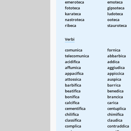
emeroteca
emoteca
fototeca
gipsoteca
karateca
ludoteca
nastroteca
ooteca
ribeca
stauroteca
Verbi
comunica
fornica
telecomunica
abbarbica
acidifica
addica
affumica
aggiudica
appacifica
appiccica
attossica
auspica
barbifica
barrica
beatifica
benedica
bonifica
brancica
calcifica
carica
cementifica
centuplica
chilifica
chimifica
classifica
claudica
complica
contraddica