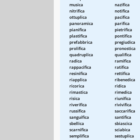
musica
nazifica
nitrifica
notifica
ottuplica
pacifica
panoramica
parifica
pianifica
pietrifica
plastifica
pontifica
prefabbrica
pregiudica
prolifica
pronostica
quadruplica
qualifica
radica
ramifica
rappacifica
ratifica
resinifica
rettifica
riapplica
ribenedica
ricorica
ridica
rimastica
rimedica
risica
riunifica
riverifica
rivivifica
russifica
saccarifica
sanguifica
santifica
sbellica
sbiascica
scarnifica
sciabica
semplifica
sestuplica