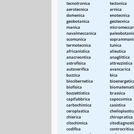
tecnotronica
tectonica
aerotecnica
arnica
domenica
enotecnica
geobotanica
geotecnica
manica
micromeccan
navalmeccanica
paleobotani
scomunica
soprammani
termotecnica
tunica
africanistica
alieutica
anacreontica
anaglittica
astrofisica
attrezzistica
autoverifica
avancarica
bazzica
bica
biocibernetica
bioenergetic
biofisica
biomatemati
bozzettistica
brassica
capifabbrica
capocomica
carbochimica
casistica
ceroplastica
cheiloplastic
chierica
chiropratica
citochimica
citodiagnost
codifica
controcritica