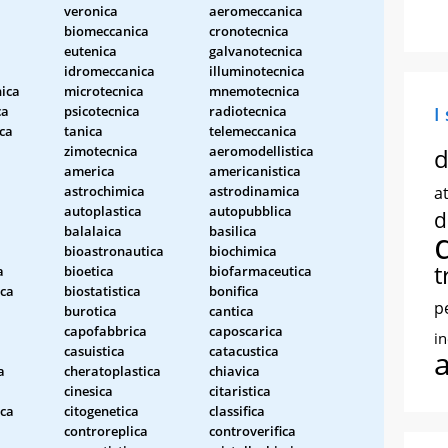
veronica
aeromeccanica
biomeccanica
cronotecnica
eutenica
galvanotecnica
idromeccanica
illuminotecnica
ica
microtecnica
mnemotecnica
ca
psicotecnica
radiotecnica
I
ca
tanica
telemeccanica
zimotecnica
aeromodellistica
d
america
americanistica
astrochimica
astrodinamica
at
autoplastica
autopubblica
d
balalaica
basilica
bioastronautica
biochimica
t
a
bioetica
biofarmaceutica
ca
biostatistica
bonifica
p
burotica
cantica
capofabbrica
caposcarica
i
casuistica
catacustica
a
cheratoplastica
chiavica
cinesica
citaristica
ica
citogenetica
classifica
controreplica
controverifica