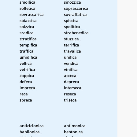
smollica
smozzica
solletica
sopraccarica
sovraccarica
sovraffatica
spiaccica
spiccica
spizzica
spolitica
sradica
strabenedica
stratifica
stuzzica
tempifica
terrifica
traffica
travalica
umidifica
unifica
vellica
vendica
vetrifica
vinifica
zoppica
acceca
defeca
depreca
impreca
interseca
reca
reseca
spreca
triseca
anticiclonica
antimonica
babilonica
bentonica