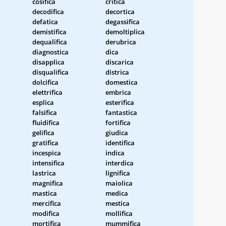
cosifica
critica
decodifica
decortica
defatica
degassifica
demistifica
demoltiplica
dequalifica
derubrica
diagnostica
dica
disapplica
discarica
disqualifica
districa
dolcifica
domestica
elettrifica
embrica
esplica
esterifica
falsifica
fantastica
fluidifica
fortifica
gelifica
giudica
gratifica
identifica
incespica
indica
intensifica
interdica
lastrica
lignifica
magnifica
maiolica
mastica
medica
mercifica
mestica
modifica
mollifica
mortifica
mummifica