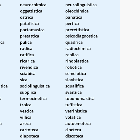
a
neurochimica
neurolinguistica
oggettistica
oleochimica
ostrica
panatica
patafisica
pertica
portamusica
precettistica
pretattica
psicodiagnostica
ica
pulica
quadrica
radica
radiochimica
ratifica
replica
ricarica
rinoplastica
rivendica
robotica
sciabica
semeiotica
sica
slavistica
tica
sociolinguistica
squalifica
a
supplica
svanzica
a
termocinetica
toponomastica
troica
tuffistica
vescica
vetrinistica
villica
volatica
a
areca
autoemoteca
cartoteca
cineteca
diapoteca
discoteca