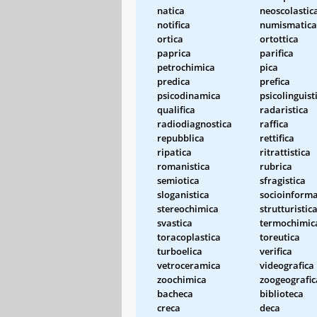
natica
neoscolastic
notifica
numismatica
ortica
ortottica
paprica
parifica
petrochimica
pica
predica
prefica
psicodinamica
psicolinguist
qualifica
radaristica
radiodiagnostica
raffica
repubblica
rettifica
ripatica
ritrattistica
romanistica
rubrica
semiotica
sfragistica
sloganistica
socioinforma
stereochimica
strutturistic
svastica
termochimic
toracoplastica
toreutica
turboelica
verifica
vetroceramica
videografica
zoochimica
zoogeografic
bacheca
biblioteca
creca
deca