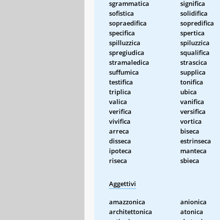
sgrammatica
significa
sofistica
solidifica
sopraedifica
sopredifica
specifica
spertica
spilluzzica
spiluzzica
spregiudica
squalifica
stramaledica
strascica
suffumica
supplica
testifica
tonifica
triplica
ubica
valica
vanifica
verifica
versifica
vivifica
vortica
arreca
biseca
disseca
estrinseca
ipoteca
manteca
riseca
sbieca
Aggettivi
amazzonica
anionica
architettonica
atonica