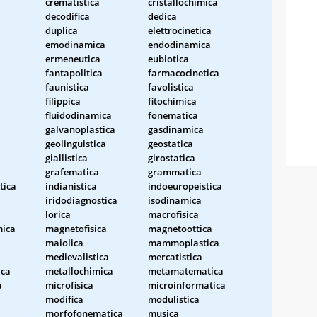
crematistica
cristallochimica
decodifica
dedica
duplica
elettrocinetica
emodinamica
endodinamica
ermeneutica
eubiotica
fantapolitica
farmacocinetica
faunistica
favolistica
filippica
fitochimica
fluidodinamica
fonematica
galvanoplastica
gasdinamica
geolinguistica
geostatica
giallistica
girostatica
grafematica
grammatica
tica
indianistica
indoeuropeistica
iridodiagnostica
isodinamica
lorica
macrofisica
ica
magnetofisica
magnetoottica
maiolica
mammoplastica
medievalistica
mercatistica
ica
metallochimica
metamatematica
a
microfisica
microinformatica
modifica
modulistica
morfofonematica
musica