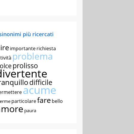
 sinonimi più ricercati
ire
importante
richiesta
problema
tività
prolisso
olce
divertente
ranquillo
difficile
acume
ermettere
fare
particolare
bello
nerme
amore
paura