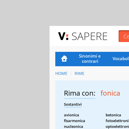
SAPERE
Sinonimi e
Vocabol
contrari
HOME
RIME
Rima con:
fonica
Sostantivi
avionica
betonica
fisarmonica
fotoelettron
nucleonica
optoelettron