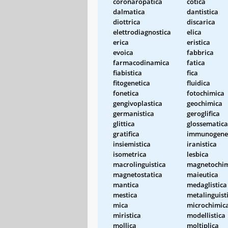
coronaropatica
cotica
dalmatica
dantistica
diottrica
discarica
elettrodiagnostica
elica
erica
eristica
evoica
fabbrica
farmacodinamica
fatica
fiabistica
fica
fitogenetica
fluidica
fonetica
fotochimica
gengivoplastica
geochimica
germanistica
geroglifica
glittica
glossematica
gratifica
immunogene
insiemistica
iranistica
isometrica
lesbica
macrolinguistica
magnetochim
magnetostatica
maieutica
mantica
medaglistica
mestica
metalinguist
mica
microchimic
miristica
modellistica
mollica
moltiplica