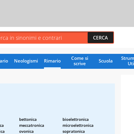
Come si
Strum
ario
Neologismi
Rimario
Scuola
scrive
Uti
bettonica
bioelettronica
ica
meccatronica
microelettronica
ica
ovonica
sopratonica