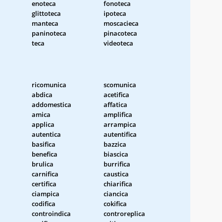
enoteca
fonoteca
glittoteca
ipoteca
manteca
moscacieca
paninoteca
pinacoteca
teca
videoteca
ricomunica
scomunica
abdica
acetifica
addomestica
affatica
amica
amplifica
applica
arrampica
autentica
autentifica
basifica
bazzica
benefica
biascica
brulica
burrifica
carnifica
caustica
certifica
chiarifica
ciampica
ciancica
codifica
cokifica
controindica
controreplica