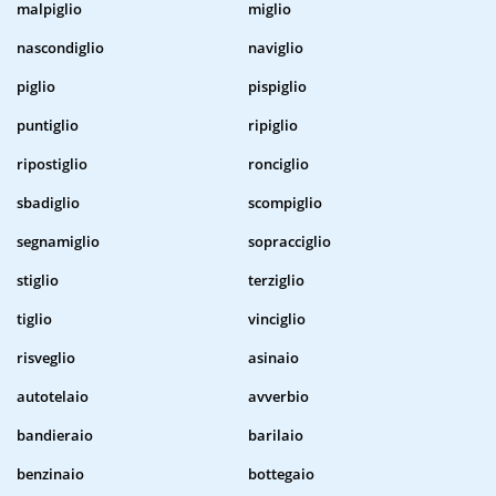
malpiglio
miglio
nascondiglio
naviglio
piglio
pispiglio
puntiglio
ripiglio
ripostiglio
ronciglio
sbadiglio
scompiglio
segnamiglio
sopracciglio
stiglio
terziglio
tiglio
vinciglio
risveglio
asinaio
autotelaio
avverbio
bandieraio
barilaio
benzinaio
bottegaio