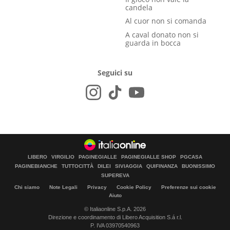
candela
Al cuor non si comanda
A caval donato non si
guarda in bocca
Seguici su
LIBERO
VIRGILIO
PAGINEGIALLE
PAGINEGIALLE SHOP
PGCASA
PAGINEBIANCHE
TUTTOCITTÀ
DILEI
SIVIAGGIA
QUIFINANZA
BUONISSIMO
SUPEREVA
Chi siamo
Note Legali
Privacy
Cookie Policy
Preferenze sui cookie
Aiuto
© Italiaonline S.p.A. 2026
Direzione e coordinamento di Libero Acquisition S.á r.l.
P. IVA 03970540963