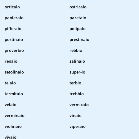
orticaio
ostricaio
panieraio
paretaio
pifferaio
polipaio
portinaio
prestinaio
proverbio
rebbio
renaio
salinaio
setolinaio
super-io
telaio
terbio
termitaio
trebbio
velaio
vermicaio
verminaio
vinaio
violinaio
viperaio
vivaio