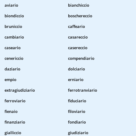
aviario
bianchiccio
biondiccio
boschereccio
bruniccio
caffeario
cambiario
casareccio
caseario
casereccio
cenericcio
compendiario
daziario
dolciario
empio
erniario
extragiudiziario
ferrotranviario
ferroviario
fiduciario
fienaio
filoviario
finanziario
fondiario
gialliccio
giudiziario