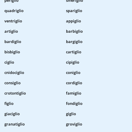
periglio
smeriglio
quadriglio
spariglio
ventriglio
appiglio
artiglio
barbiglio
bardiglio
bargiglio
bisbiglio
cartiglio
ciglio
cipiglio
cnidociglio
coniglio
consiglio
cordiglio
crotontiglio
famiglio
figlio
fondiglio
giaciglio
giglio
granatiglio
groviglio