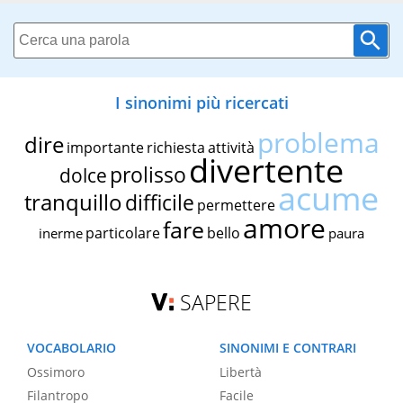
I sinonimi più ricercati
problema
dire
importante
richiesta
attività
divertente
prolisso
dolce
acume
tranquillo
difficile
permettere
amore
fare
particolare
bello
inerme
paura
SAPERE
VOCABOLARIO
SINONIMI E CONTRARI
Ossimoro
Libertà
Filantropo
Facile