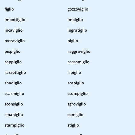
figlio
gozzoviglio
imbottiglio
impiglio
incaviglio
ingratiglio
meraviglio
piglio
pispiglio
raggroviglio
rappiglio
rassomiglio
rassottiglio
ripiglio
sbadiglio
scapiglio
scarmiglio
scompiglio
sconsiglio
sgroviglio
smaniglio
somiglio
stampiglio
stiglio