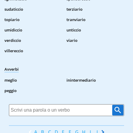
sudaticcio
terziario
topiario
tranviario
umidiccio
unticcio
verdiccio
viario
villereccio
Avverbi
meglio
inintermediario
peggio
A
B
C
D
E
F
G
H
I
J
K
L
M
N