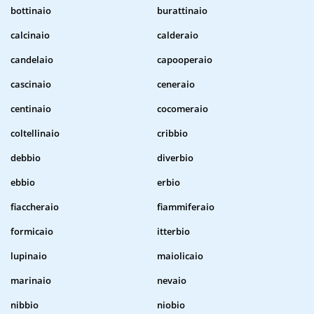
bottinaio
burattinaio
calcinaio
calderaio
candelaio
capooperaio
cascinaio
ceneraio
centinaio
cocomeraio
coltellinaio
cribbio
debbio
diverbio
ebbio
erbio
fiaccheraio
fiammiferaio
formicaio
itterbio
lupinaio
maiolicaio
marinaio
nevaio
nibbio
niobio