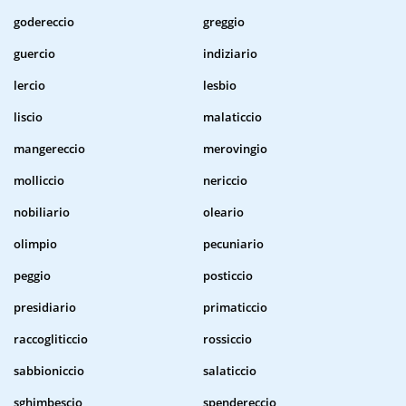
godereccio
greggio
guercio
indiziario
lercio
lesbio
liscio
malaticcio
mangereccio
merovingio
molliccio
nericcio
nobiliario
oleario
olimpio
pecuniario
peggio
posticcio
presidiario
primaticcio
raccogliticcio
rossiccio
sabbioniccio
salaticcio
sghimbescio
spendereccio