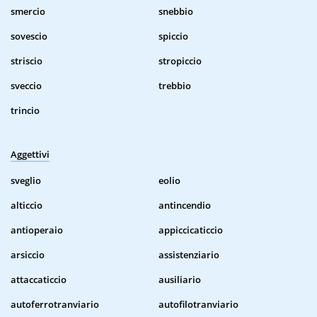
smercio
snebbio
sovescio
spiccio
striscio
stropiccio
sveccio
trebbio
trincio
Aggettivi
sveglio
eolio
alticcio
antincendio
antioperaio
appiccicaticcio
arsiccio
assistenziario
attaccaticcio
ausiliario
autoferrotranviario
autofilotranviario