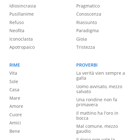
Idiosincrasia
Pragmatico
Pusillanime
Conoscenza
Refuso
Riassunto
Neofita
Paradigma
Iconoclasta
Gioia
Apotropaico
Tristezza
RIME
PROVERBI
Vita
La verità vien sempre a
galla
Sole
Uomo avvisato, mezzo
Casa
salvato
Mare
Una rondine non fa
primavera
Amore
Il mattino ha l'oro in
Cuore
bocca
Amici
Mal comune, mezzo
Bene
gaudio
Il gioco non vale la