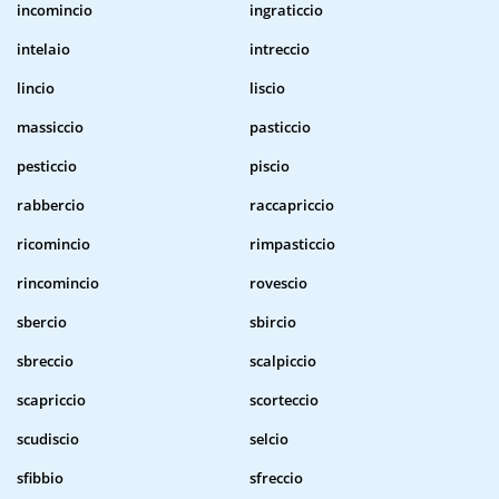
incomincio
ingraticcio
intelaio
intreccio
lincio
liscio
massiccio
pasticcio
pesticcio
piscio
rabbercio
raccapriccio
ricomincio
rimpasticcio
rincomincio
rovescio
sbercio
sbircio
sbreccio
scalpiccio
scapriccio
scorteccio
scudiscio
selcio
sfibbio
sfreccio