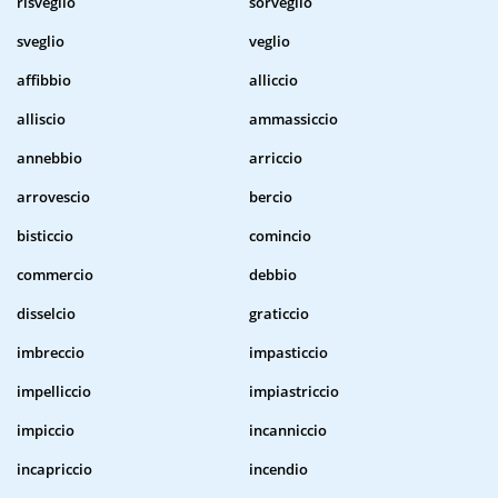
risveglio
sorveglio
sveglio
veglio
affibbio
alliccio
alliscio
ammassiccio
annebbio
arriccio
arrovescio
bercio
bisticcio
comincio
commercio
debbio
disselcio
graticcio
imbreccio
impasticcio
impelliccio
impiastriccio
impiccio
incanniccio
incapriccio
incendio