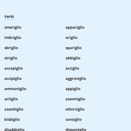
Verbi
smeriglio
appariglio
imbriglio
origlio
sbriglio
spariglio
striglio
abbiglio
accapiglio
acciglio
accipiglio
aggroviglio
ammaniglio
appiglio
artiglio
assomiglio
assottiglio
attorciglio
bisbiglio
consiglio
disabbiglio
dissomiglio