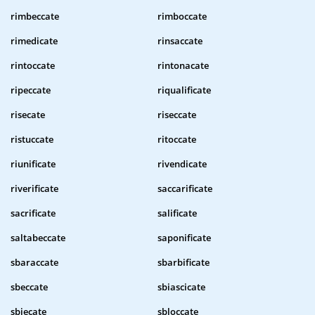
rimbeccate
rimboccate
rimedicate
rinsaccate
rintoccate
rintonacate
ripeccate
riqualificate
risecate
riseccate
ristuccate
ritoccate
riunificate
rivendicate
riverificate
saccarificate
sacrificate
salificate
saltabeccate
saponificate
sbaraccate
sbarbificate
sbeccate
sbiascicate
sbiecate
sbloccate