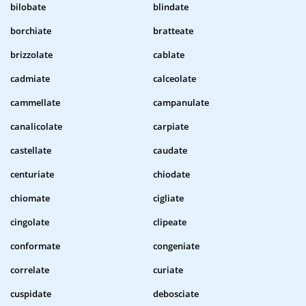
bilobate
blindate
borchiate
bratteate
brizzolate
cablate
cadmiate
calceolate
cammellate
campanulate
canalicolate
carpiate
castellate
caudate
centuriate
chiodate
chiomate
cigliate
cingolate
clipeate
conformate
congeniate
correlate
curiate
cuspidate
debosciate