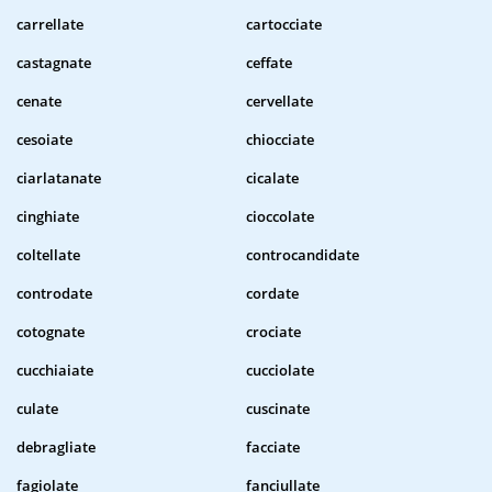
carrellate
cartocciate
castagnate
ceffate
cenate
cervellate
cesoiate
chiocciate
ciarlatanate
cicalate
cinghiate
cioccolate
coltellate
controcandidate
controdate
cordate
cotognate
crociate
cucchiaiate
cucciolate
culate
cuscinate
debragliate
facciate
fagiolate
fanciullate