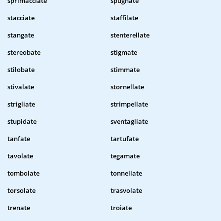
sprimacciate
spugnate
stacciate
staffilate
stangate
stenterellate
stereobate
stigmate
stilobate
stimmate
stivalate
stornellate
strigliate
strimpellate
stupidate
sventagliate
tanfate
tartufate
tavolate
tegamate
tombolate
tonnellate
torsolate
trasvolate
trenate
troiate