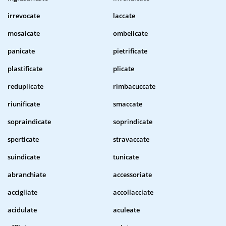
irrevocate
laccate
mosaicate
ombelicate
panicate
pietrificate
plastificate
plicate
reduplicate
rimbacuccate
riunificate
smaccate
sopraindicate
soprindicate
sperticate
stravaccate
suindicate
tunicate
abranchiate
accessoriate
accigliate
accollacciate
acidulate
aculeate