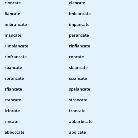
cioncate
elencate
fiancate
imbiancate
imbrancate
impancate
mancate
parancate
rimbiancate
rinfiancate
rinfrancate
roncate
sbancate
sbiancate
sbrancate
sciancate
sfiancate
spalancate
stancate
stroncate
trincate
troncate
zincate
abbarbicate
abboccate
abdicate