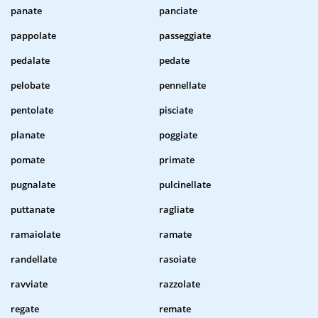
panate
panciate
pappolate
passeggiate
pedalate
pedate
pelobate
pennellate
pentolate
pisciate
planate
poggiate
pomate
primate
pugnalate
pulcinellate
puttanate
ragliate
ramaiolate
ramate
randellate
rasoiate
ravviate
razzolate
regate
remate