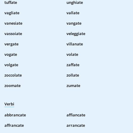
tuffate
unghiate
vagliate
vallate
vanesiate
vangate
vassoiate
veleggiate
vergate
villanate
vogate
volate
volgate
zaffate
zoccolate
zollate
zoomate
zumate
Verbi
abbrancate
affiancate
affrancate
arrancate