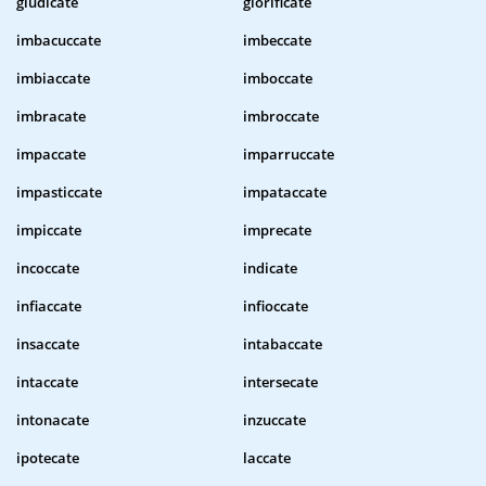
giudicate
glorificate
imbacuccate
imbeccate
imbiaccate
imboccate
imbracate
imbroccate
impaccate
imparruccate
impasticcate
impataccate
impiccate
imprecate
incoccate
indicate
infiaccate
infioccate
insaccate
intabaccate
intaccate
intersecate
intonacate
inzuccate
ipotecate
laccate