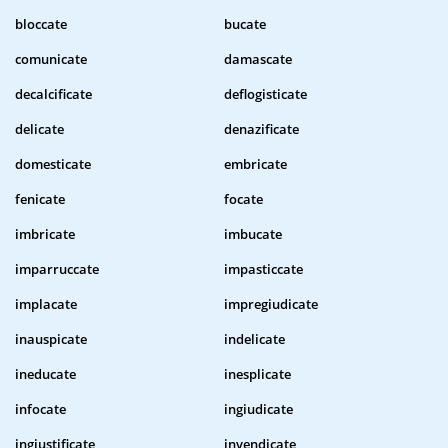
bloccate
bucate
comunicate
damascate
decalcificate
deflogisticate
delicate
denazificate
domesticate
embricate
fenicate
focate
imbricate
imbucate
imparruccate
impasticcate
implacate
impregiudicate
inauspicate
indelicate
ineducate
inesplicate
infocate
ingiudicate
ingiustificate
invendicate