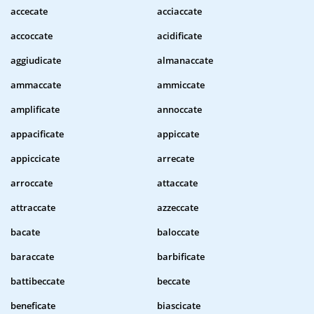
accecate
acciaccate
accoccate
acidificate
aggiudicate
almanaccate
ammaccate
ammiccate
amplificate
annoccate
appacificate
appiccate
appiccicate
arrecate
arroccate
attaccate
attraccate
azzeccate
bacate
baloccate
baraccate
barbificate
battibeccate
beccate
beneficate
biascicate