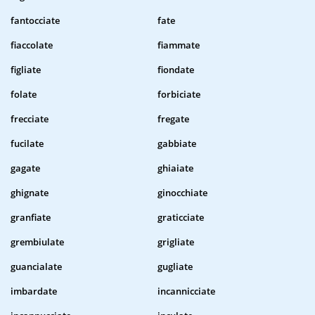
fantocciate
fate
fiaccolate
fiammate
figliate
fiondate
folate
forbiciate
frecciate
fregate
fucilate
gabbiate
gagate
ghiaiate
ghignate
ginocchiate
granfiate
graticciate
grembiulate
grigliate
guancialate
gugliate
imbardate
incannicciate