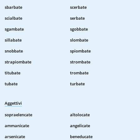
sbarbate
scerbate
scialbate
serbate
sgambate
sgobbate
sillabate
slombate
snobbate
spiombate
strapiombate
strombate
titubate
trombate
tubate
turbate
Aggettivi
sopraelencate
altolocate
ammanicate
angelicate
arsenicate
beneducate