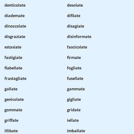
denticolate
desolate
diademate
difilate
dinoccolate
disagiate
disgraziate
disinformate
estasiate
fascicolate
fastigiate
firmate
flabellate
fogliate
frastagliate
fusellate
gallate
gammate
genicolate
gigliate
gommate
gridate
griffate
iellate
illibate
imballate