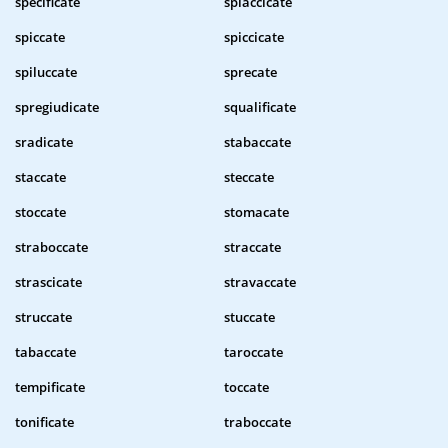
specificate
spiaccicate
spiccate
spiccicate
spiluccate
sprecate
spregiudicate
squalificate
sradicate
stabaccate
staccate
steccate
stoccate
stomacate
straboccate
straccate
strascicate
stravaccate
struccate
stuccate
tabaccate
taroccate
tempificate
toccate
tonificate
traboccate