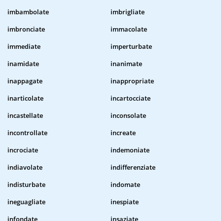
imbambolate
imbrigliate
imbronciate
immacolate
immediate
imperturbate
inamidate
inanimate
inappagate
inappropriate
inarticolate
incartocciate
incastellate
inconsolate
incontrollate
increate
incrociate
indemoniate
indiavolate
indifferenziate
indisturbate
indomate
ineguagliate
inespiate
infondate
insaziate