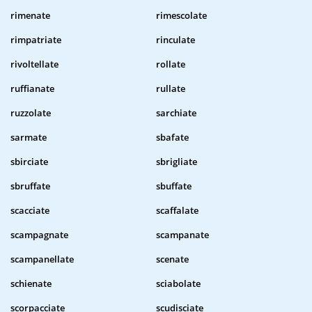
rimenate
rimescolate
rimpatriate
rinculate
rivoltellate
rollate
ruffianate
rullate
ruzzolate
sarchiate
sarmate
sbafate
sbirciate
sbrigliate
sbruffate
sbuffate
scacciate
scaffalate
scampagnate
scampanate
scampanellate
scenate
schienate
sciabolate
scorpacciate
scudisciate