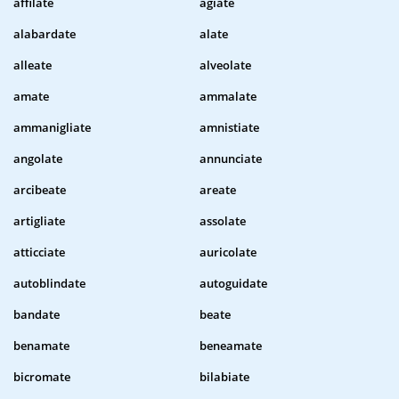
affilate
agiate
alabardate
alate
alleate
alveolate
amate
ammalate
ammanigliate
amnistiate
angolate
annunciate
arcibeate
areate
artigliate
assolate
atticciate
auricolate
autoblindate
autoguidate
bandate
beate
benamate
beneamate
bicromate
bilabiate