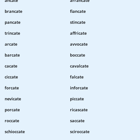
ancate
arrancate
brancate
fiancate
pancate
stincate
trincate
affricate
arcate
avvocate
barcate
boccate
cacate
cavalcate
ciccate
falcate
forcate
inforcate
nevicate
piccate
porcate
ricascate
roccate
saccate
schioccate
sciroccate