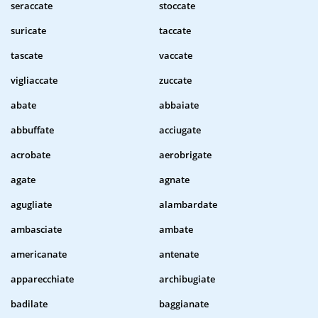
seraccate
stoccate
suricate
taccate
tascate
vaccate
vigliaccate
zuccate
abate
abbaiate
abbuffate
acciugate
acrobate
aerobrigate
agate
agnate
agugliate
alambardate
ambasciate
ambate
americanate
antenate
apparecchiate
archibugiate
badilate
baggianate