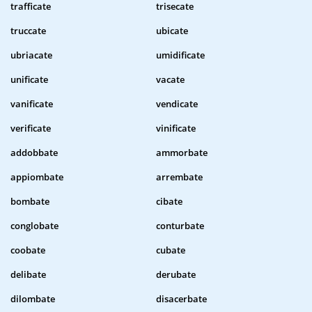
trafficate
trisecate
truccate
ubicate
ubriacate
umidificate
unificate
vacate
vanificate
vendicate
verificate
vinificate
addobbate
ammorbate
appiombate
arrembate
bombate
cibate
conglobate
conturbate
coobate
cubate
delibate
derubate
dilombate
disacerbate