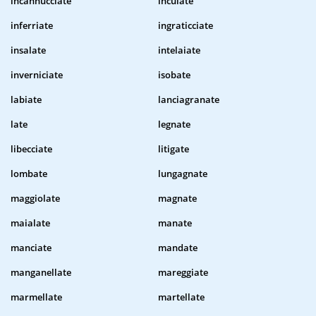
incannucciate
inculate
inferriate
ingraticciate
insalate
intelaiate
inverniciate
isobate
labiate
lanciagranate
late
legnate
libecciate
litigate
lombate
lungagnate
maggiolate
magnate
maialate
manate
manciate
mandate
manganellate
mareggiate
marmellate
martellate