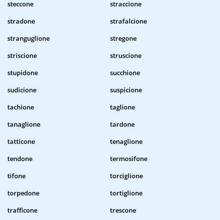
steccone
straccione
stradone
strafalcione
stranguglione
stregone
striscione
struscione
stupidone
succhione
sudicione
suspicione
tachione
taglione
tanaglione
tardone
tatticone
tenaglione
tendone
termosifone
tifone
torciglione
torpedone
tortiglione
trafficone
trescone