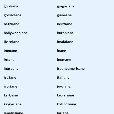
gordiane
gregoriane
grossolane
guineane
hegeliane
hertziane
hollywoodiane
huroniane
ibseniane
imalaiane
immane
inane
insane
inumane
inurbane
ispanoamericane
istriane
italiane
ivoriane
joyciane
kafkiane
kepleriane
keynesiane
kolchoziane
lapalissiane
lariane