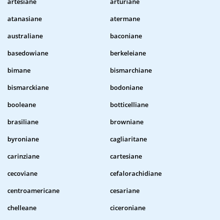
artesiane
arturiane
atanasiane
atermane
australiane
baconiane
basedowiane
berkeleiane
bimane
bismarchiane
bismarckiane
bodoniane
booleane
botticelliane
brasiliane
browniane
byroniane
cagliaritane
carinziane
cartesiane
cecoviane
cefalorachidiane
centroamericane
cesariane
chelleane
ciceroniane