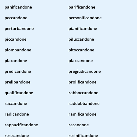
panificandone
parificandone
peccandone
personificandone
perturbandone
pianificandone
piccandone
piluccandone
piombandone
pitoccandone
placandone
placcandone
predicandone
pregiudicandone
prelibandone
prolificandone
qualificandone
rabboccandone
raccandone
raddobbandone
radicandone
ramificandone
rappacificandone
recandone
resecandone
resinificandone