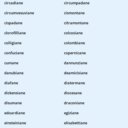
circadiane
circumpadane
circumvesuviane
cismontane
cispadane
citramontane
clorofilliane
colcosiane
colligiane
colombiane
confuciane
copernicane
cumane
dannunziane
danubiane
deamicisiane
diafane
diatermane
dickensiane
diocesane
disumane
draconiane
edoardiane
egiziane
einsteiniane
elisabettiane