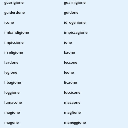
guarigione
guarnigione
guiderdone
guidone
icone
idrogenione
imbandigione
impiccagione
impiccione
ione
irreligione
kaone
lardone
leccone
legione
leone
libagione
licaone
loggione
luccicone
lumacone
macaone
magione
maglione
magone
maneggione