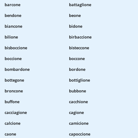
barcone
battaglione
bendone
beone
biancone
bidone
bilione
birbaccione
bisboccione
bisteccone
boccione
boccone
bombardone
bordone
bottegone
bottiglione
broncone
bubbone
buffone
cacchione
cacciagione
cagione
calcione
camicione
caone
capoccione