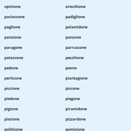
opinione
orecchione
pacioccone
padiglione
paglione
palamidone
pancione
pancone
paragone
parruccone
pataccone
pecchione
pedone
peone
perticone
piantagione
piccione
piccone
piedone
piegone
pigione
piramidone
piscione
pizzardone
politicone
pomicione