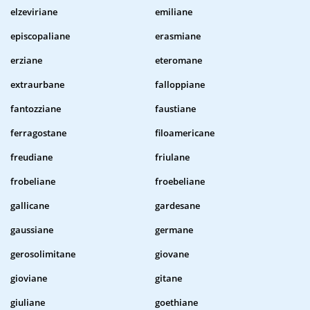
elzeviriane
emiliane
episcopaliane
erasmiane
erziane
eteromane
extraurbane
falloppiane
fantozziane
faustiane
ferragostane
filoamericane
freudiane
friulane
frobeliane
froebeliane
gallicane
gardesane
gaussiane
germane
gerosolimitane
giovane
gioviane
gitane
giuliane
goethiane