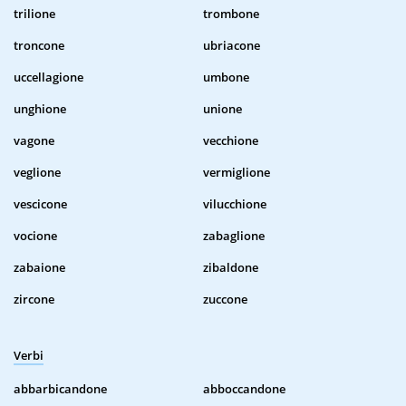
trilione
trombone
troncone
ubriacone
uccellagione
umbone
unghione
unione
vagone
vecchione
veglione
vermiglione
vescicone
vilucchione
vocione
zabaglione
zabaione
zibaldone
zircone
zuccone
Verbi
abbarbicandone
abboccandone