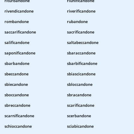
riturbandone
riunificandone
rivendicandone
riverificandone
rombandone
rubandone
saccarificandone
sacrificandone
salificandone
saltabeccandone
saponificandone
sbaraccandone
sbarbandone
sbarbificandone
sbeccandone
sbiascicandone
sbiecandone
sbloccandone
sboccandone
sbracandone
sbreccandone
scarificandone
scarnificandone
scerbandone
schioccandone
sciabicandone