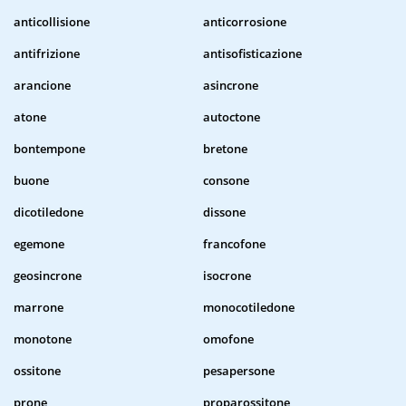
anticollisione
anticorrosione
antifrizione
antisofisticazione
arancione
asincrone
atone
autoctone
bontempone
bretone
buone
consone
dicotiledone
dissone
egemone
francofone
geosincrone
isocrone
marrone
monocotiledone
monotone
omofone
ossitone
pesapersone
prone
proparossitone