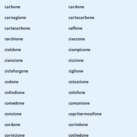
carbone
cardone
carnagione
cartacarbone
cartecarbone
ceffone
cerchione
ciaccone
cialdone
ciampicone
ciancione
ciccione
ciclofurgone
ciglione
codone
colascione
collodione
colofone
comedone
comunione
concione
copritermosifone
cordone
corindone
cornicione
cotiledone