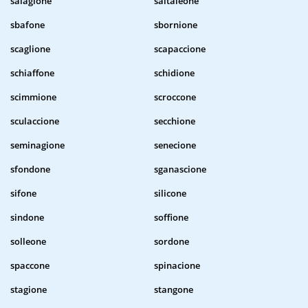
salagione
saltaleone
sbafone
sbornione
scaglione
scapaccione
schiaffone
schidione
scimmione
scroccone
sculaccione
secchione
seminagione
senecione
sfondone
sganascione
sifone
silicone
sindone
soffione
solleone
sordone
spaccone
spinacione
stagione
stangone