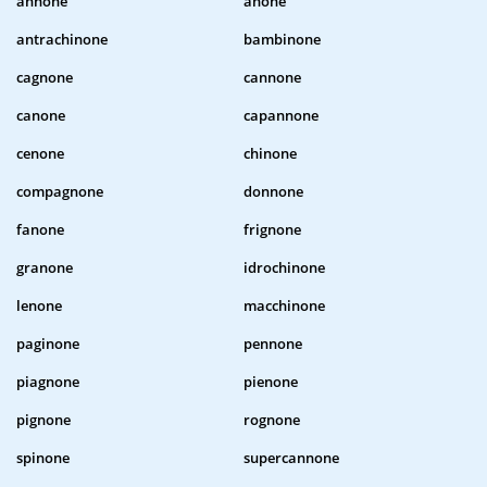
annone
anone
antrachinone
bambinone
cagnone
cannone
canone
capannone
cenone
chinone
compagnone
donnone
fanone
frignone
granone
idrochinone
lenone
macchinone
paginone
pennone
piagnone
pienone
pignone
rognone
spinone
supercannone