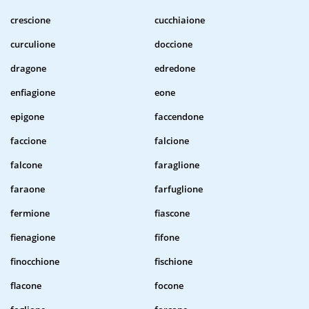
crescione
cucchiaione
curculione
doccione
dragone
edredone
enfiagione
eone
epigone
faccendone
faccione
falcione
falcone
faraglione
faraone
farfuglione
fermione
fiascone
fienagione
fifone
finocchione
fischione
flacone
focone