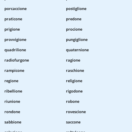
porcaccione
postiglione
praticone
predone
prigione
procione
provvigione
pungiglione
quadrilione
quaternione
radiofurgone
ragione
rampicone
raschione
regione
religione
ribellione
rigodone
riunione
robone
rondone
rovescione
sabbione
saccone