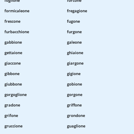
foglione
forcone
formicaleone
fregagione
frescone
fugone
furbacchione
furgone
gabbione
galeone
gettaione
ghiaione
giaccone
giargone
gibbone
gigione
giubbone
gobione
gorgoglione
gorgone
gradone
griffone
grifone
grondone
gruccione
guaglione