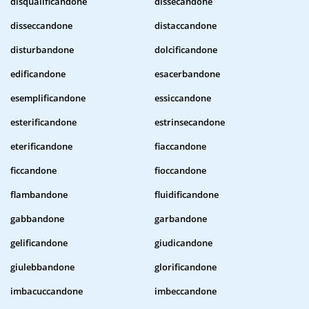
disqualificandone
dissecandone
disseccandone
distaccandone
disturbandone
dolcificandone
edificandone
esacerbandone
esemplificandone
essiccandone
esterificandone
estrinsecandone
eterificandone
fiaccandone
ficcandone
fioccandone
flambandone
fluidificandone
gabbandone
garbandone
gelificandone
giudicandone
giulebbandone
glorificandone
imbacuccandone
imbeccandone