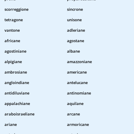
scorreggione
sincrone
tetragone
unisone
vantone
adleriane
africane
agostane
agostiniane
albane
alpigiane
amazzoniane
ambrosiane
americane
angloindiane
antelucane
antidiluviane
antinomiane
appalachiane
aquilane
araboisraeliane
arcane
ariane
armoricane