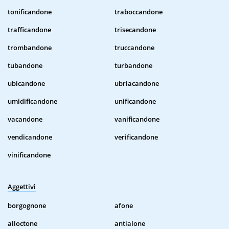
tonificandone
traboccandone
trafficandone
trisecandone
trombandone
truccandone
tubandone
turbandone
ubicandone
ubriacandone
umidificandone
unificandone
vacandone
vanificandone
vendicandone
verificandone
vinificandone
Aggettivi
borgognone
afone
alloctone
antialone