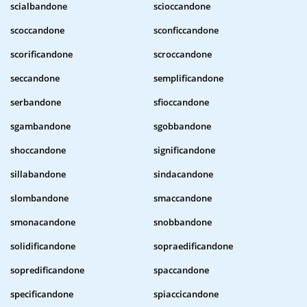
scialbandone
scioccandone
scoccandone
sconficcandone
scorificandone
scroccandone
seccandone
semplificandone
serbandone
sfioccandone
sgambandone
sgobbandone
shoccandone
significandone
sillabandone
sindacandone
slombandone
smaccandone
smonacandone
snobbandone
solidificandone
sopraedificandone
sopredificandone
spaccandone
specificandone
spiaccicandone