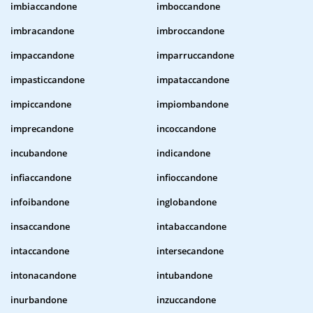
imbiaccandone
imboccandone
imbracandone
imbroccandone
impaccandone
imparruccandone
impasticcandone
impataccandone
impiccandone
impiombandone
imprecandone
incoccandone
incubandone
indicandone
infiaccandone
infioccandone
infoibandone
inglobandone
insaccandone
intabaccandone
intaccandone
intersecandone
intonacandone
intubandone
inurbandone
inzuccandone