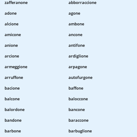
zafferanone
abborraccione
adone
agone
alcione
ambone
amicone
ancone
anione
antifone
arcione
ardiglione
armeggione
arpagone
arruffone
autofurgone
bacione
baffone
balcone
baloccone
balordone
bancone
bandone
baraccone
barbone
barbuglione