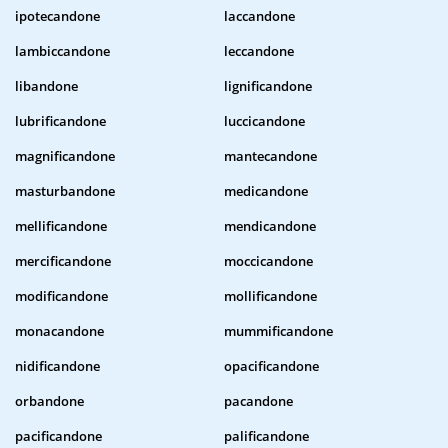
ipotecandone
laccandone
lambiccandone
leccandone
libandone
lignificandone
lubrificandone
luccicandone
magnificandone
mantecandone
masturbandone
medicandone
mellificandone
mendicandone
mercificandone
moccicandone
modificandone
mollificandone
monacandone
mummificandone
nidificandone
opacificandone
orbandone
pacandone
pacificandone
palificandone