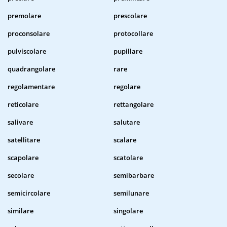
premolare
prescolare
proconsolare
protocollare
pulviscolare
pupillare
quadrangolare
rare
regolamentare
regolare
reticolare
rettangolare
salivare
salutare
satellitare
scalare
scapolare
scatolare
secolare
semibarbare
semicircolare
semilunare
similare
singolare