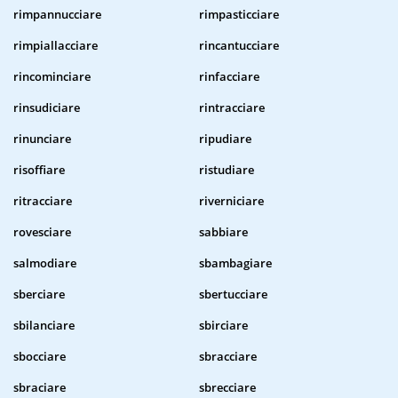
rimpannucciare
rimpasticciare
rimpiallacciare
rincantucciare
rincominciare
rinfacciare
rinsudiciare
rintracciare
rinunciare
ripudiare
risoffiare
ristudiare
ritracciare
riverniciare
rovesciare
sabbiare
salmodiare
sbambagiare
sberciare
sbertucciare
sbilanciare
sbirciare
sbocciare
sbracciare
sbraciare
sbrecciare