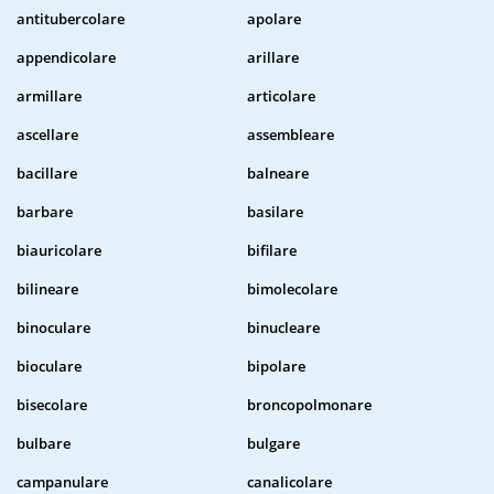
antitubercolare
apolare
appendicolare
arillare
armillare
articolare
ascellare
assembleare
bacillare
balneare
barbare
basilare
biauricolare
bifilare
bilineare
bimolecolare
binoculare
binucleare
bioculare
bipolare
bisecolare
broncopolmonare
bulbare
bulgare
campanulare
canalicolare