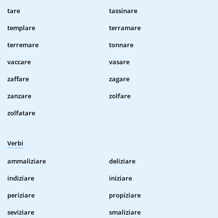
tare
tassinare
templare
terramare
terremare
tonnare
vaccare
vasare
zaffare
zagare
zanzare
zolfare
zolfatare
Verbi
ammaliziare
deliziare
indiziare
iniziare
periziare
propiziare
seviziare
smaliziare