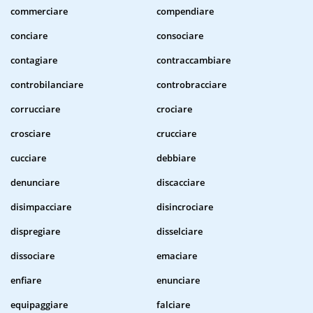
commerciare
compendiare
conciare
consociare
contagiare
contraccambiare
controbilanciare
controbracciare
corrucciare
crociare
crosciare
crucciare
cucciare
debbiare
denunciare
discacciare
disimpacciare
disincrociare
dispregiare
disselciare
dissociare
emaciare
enfiare
enunciare
equipaggiare
falciare