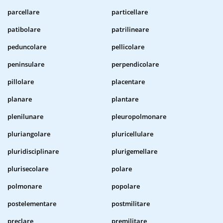
parcellare
particellare
patibolare
patrilineare
peduncolare
pellicolare
peninsulare
perpendicolare
pillolare
placentare
planare
plantare
plenilunare
pleuropolmonare
pluriangolare
pluricellulare
pluridisciplinare
plurigemellare
plurisecolare
polare
polmonare
popolare
postelementare
postmilitare
preclare
premilitare