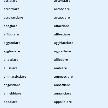
acciaiare
acconciare
accorciare
accosciare
accovacciare
accucciare
adagiare
affacciare
affibbiare
afflosciare
agganciare
agghiacciare
agghiaiare
aggraffiare
allacciare
allicciare
allisciare
ambiare
ammassicciare
ammosciare
angosciare
annaffiare
annebbiare
annunciare
appaiare
appollaiare