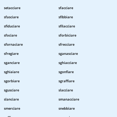
setacciare
sfacciare
sfasciare
sfibbiare
sfiduciare
sfilacciare
sfociare
sforbiciare
sfornaciare
sfrecciare
sfregiare
sganasciare
sganciare
sghiacciare
sghiaiare
sgonfiare
sgorbiare
sgraffiare
sgusciare
slacciare
slanciare
smanacciare
smerciare
snebbiare