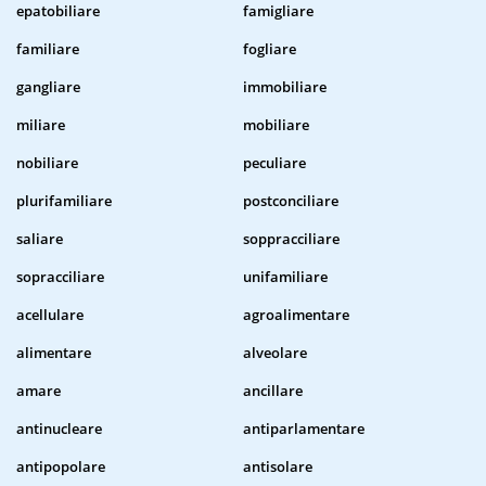
epatobiliare
famigliare
familiare
fogliare
gangliare
immobiliare
miliare
mobiliare
nobiliare
peculiare
plurifamiliare
postconciliare
saliare
soppracciliare
sopracciliare
unifamiliare
acellulare
agroalimentare
alimentare
alveolare
amare
ancillare
antinucleare
antiparlamentare
antipopolare
antisolare