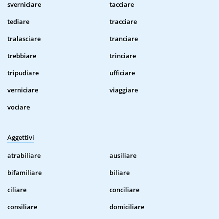
sverniciare
tacciare
tediare
tracciare
tralasciare
tranciare
trebbiare
trinciare
tripudiare
ufficiare
verniciare
viaggiare
vociare
Aggettivi
atrabiliare
ausiliare
bifamiliare
biliare
ciliare
conciliare
consiliare
domiciliare