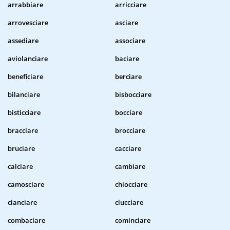
arrabbiare
arricciare
arrovesciare
asciare
assediare
associare
aviolanciare
baciare
beneficiare
berciare
bilanciare
bisbocciare
bisticciare
bocciare
bracciare
brocciare
bruciare
cacciare
calciare
cambiare
camosciare
chiocciare
cianciare
ciucciare
combaciare
cominciare