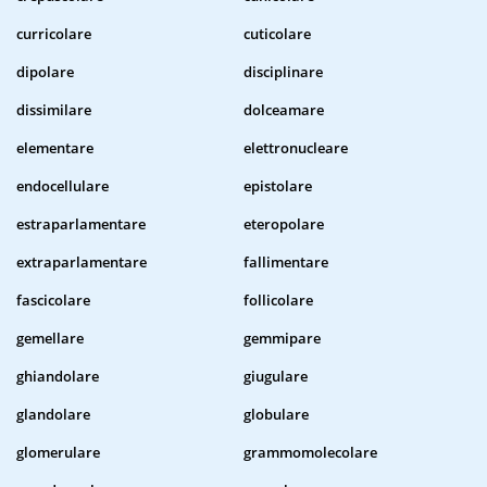
curricolare
cuticolare
dipolare
disciplinare
dissimilare
dolceamare
elementare
elettronucleare
endocellulare
epistolare
estraparlamentare
eteropolare
extraparlamentare
fallimentare
fascicolare
follicolare
gemellare
gemmipare
ghiandolare
giugulare
glandolare
globulare
glomerulare
grammomolecolare