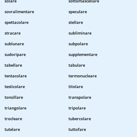
solare
sottomascellare
sovralimentare
speculare
spettacolare
stellare
stracare
subliminare
sublunare
subpolare
sudoripare
supplementare
tabellare
tabulare
tentacolare
termonucleare
testicolare
titolare
tonsillare
transpolare
triangolare
tripolare
trocleare
tubercolare
tutelare
tuttofare