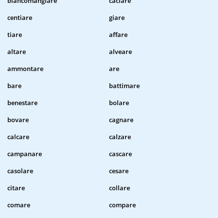
biancomangiare
caciare
centiare
giare
tiare
affare
altare
alveare
ammontare
are
bare
battimare
benestare
bolare
bovare
cagnare
calcare
calzare
campanare
cascare
casolare
cesare
citare
collare
comare
compare