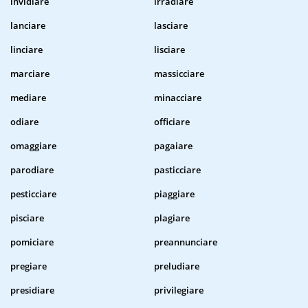
invidiare
irradiare
lanciare
lasciare
linciare
lisciare
marciare
massicciare
mediare
minacciare
odiare
officiare
omaggiare
pagaiare
parodiare
pasticciare
pesticciare
piaggiare
pisciare
plagiare
pomiciare
preannunciare
pregiare
preludiare
presidiare
privilegiare