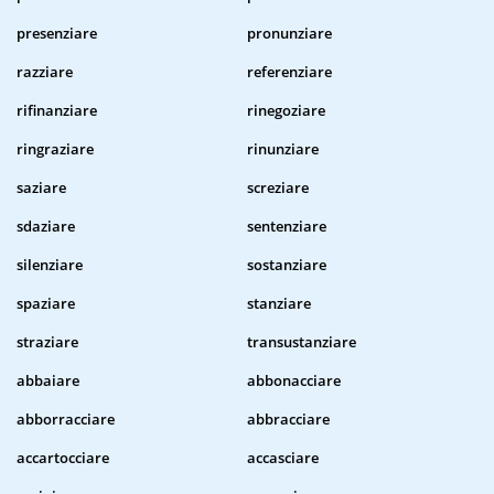
presenziare
pronunziare
razziare
referenziare
rifinanziare
rinegoziare
ringraziare
rinunziare
saziare
screziare
sdaziare
sentenziare
silenziare
sostanziare
spaziare
stanziare
straziare
transustanziare
abbaiare
abbonacciare
abborracciare
abbracciare
accartocciare
accasciare