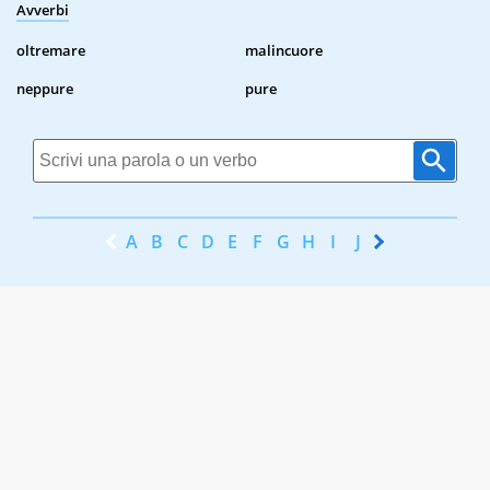
Avverbi
oltremare
malincuore
neppure
pure
A
B
C
D
E
F
G
H
I
J
K
L
M
N