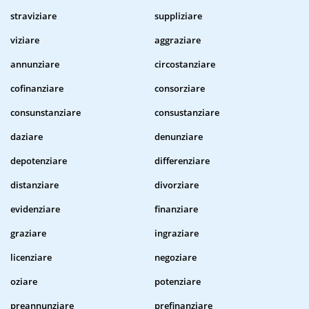
straviziare
suppliziare
viziare
aggraziare
annunziare
circostanziare
cofinanziare
consorziare
consunstanziare
consustanziare
daziare
denunziare
depotenziare
differenziare
distanziare
divorziare
evidenziare
finanziare
graziare
ingraziare
licenziare
negoziare
oziare
potenziare
preannunziare
prefinanziare