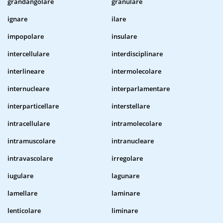
grandangolare
granulare
ignare
ilare
impopolare
insulare
intercellulare
interdisciplinare
interlineare
intermolecolare
internucleare
interparlamentare
interparticellare
interstellare
intracellulare
intramolecolare
intramuscolare
intranucleare
intravascolare
irregolare
iugulare
lagunare
lamellare
laminare
lenticolare
liminare