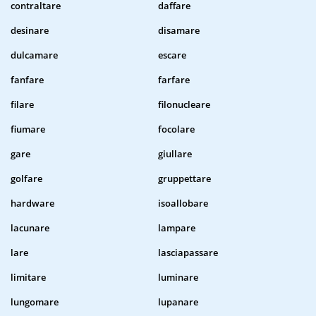
contraltare
daffare
desinare
disamare
dulcamare
escare
fanfare
farfare
filare
filonucleare
fiumare
focolare
gare
giullare
golfare
gruppettare
hardware
isoallobare
lacunare
lampare
lare
lasciapassare
limitare
luminare
lungomare
lupanare