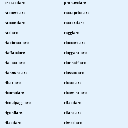
procacciare
pronunciare
rabberciare
raccapricciare
racconciare
raccorciare
radiare
raggiare
riabbracciare
riaccorciare
riaffacciare
riagganciare
riallacciare
riannaffiare
riannunciare
riassociare
ribaciare
ricacciare
ricambiare
ricominciare
riequipaggiare
rifasciare
rigonfiare
rilanciare
rilasciare
rimediare