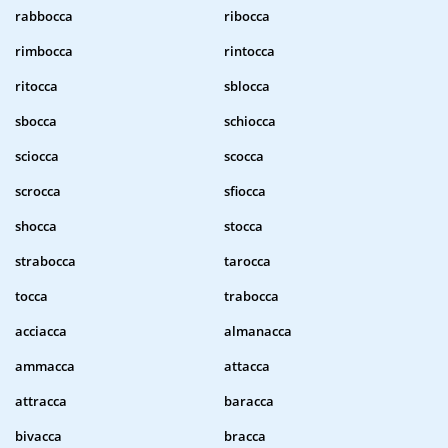
rabbocca
ribocca
rimbocca
rintocca
ritocca
sblocca
sbocca
schiocca
sciocca
scocca
scrocca
sfiocca
shocca
stocca
strabocca
tarocca
tocca
trabocca
acciacca
almanacca
ammacca
attacca
attracca
baracca
bivacca
bracca