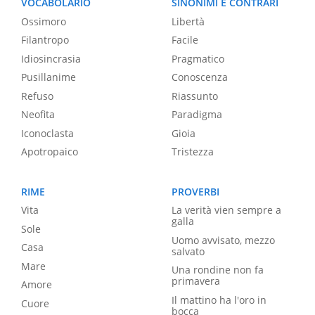
VOCABOLARIO
SINONIMI E CONTRARI
Ossimoro
Libertà
Filantropo
Facile
Idiosincrasia
Pragmatico
Pusillanime
Conoscenza
Refuso
Riassunto
Neofita
Paradigma
Iconoclasta
Gioia
Apotropaico
Tristezza
RIME
PROVERBI
Vita
La verità vien sempre a
galla
Sole
Uomo avvisato, mezzo
Casa
salvato
Mare
Una rondine non fa
primavera
Amore
Il mattino ha l'oro in
Cuore
bocca