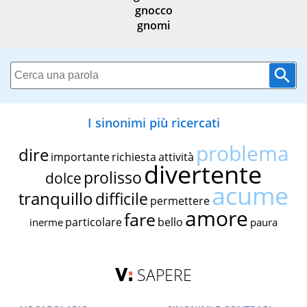
gnocco
gnomi
I sinonimi più ricercati
problema
dire
importante
richiesta
attività
divertente
prolisso
dolce
acume
tranquillo
difficile
permettere
amore
fare
particolare
bello
inerme
paura
SAPERE