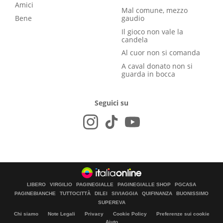
Amici
Mal comune, mezzo
Bene
gaudio
Il gioco non vale la
candela
Al cuor non si comanda
A caval donato non si
guarda in bocca
Seguici su
LIBERO
VIRGILIO
PAGINEGIALLE
PAGINEGIALLE SHOP
PGCASA
PAGINEBIANCHE
TUTTOCITTÀ
DILEI
SIVIAGGIA
QUIFINANZA
BUONISSIMO
SUPEREVA
Chi siamo
Note Legali
Privacy
Cookie Policy
Preferenze sui cookie
Aiuto