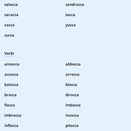
salacca
sandracca
saracca
tacca
vacca
yucca
zucca
Verbi
annocca
abbocca
accocca
arrocca
balocca
blocca
brocca
dirocca
fiocca
imbocca
imbrocca
incocca
infiocca
pitocca