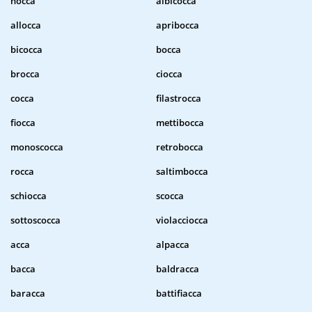
nocca
albicocca
allocca
apribocca
bicocca
bocca
brocca
ciocca
cocca
filastrocca
fiocca
mettibocca
monoscocca
retrobocca
rocca
saltimbocca
schiocca
scocca
sottoscocca
violacciocca
acca
alpacca
bacca
baldracca
baracca
battifiacca