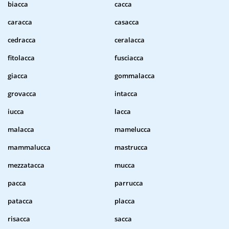
biacca
cacca
caracca
casacca
cedracca
ceralacca
fitolacca
fusciacca
giacca
gommalacca
grovacca
intacca
iucca
lacca
malacca
mamelucca
mammalucca
mastrucca
mezzatacca
mucca
pacca
parrucca
patacca
placca
risacca
sacca