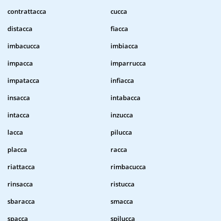
contrattacca
cucca
distacca
fiacca
imbacucca
imbiacca
impacca
imparrucca
impatacca
infiacca
insacca
intabacca
intacca
inzucca
lacca
pilucca
placca
racca
riattacca
rimbacucca
rinsacca
ristucca
sbaracca
smacca
spacca
spilucca