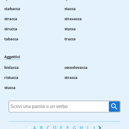
stabacca
stacca
stracca
stravacca
strucca
stucca
tabacca
trucca
Aggettivi
bislacca
cecoslovacca
ristucca
stracca
stucca
A
B
C
D
E
F
G
H
I
J
K
L
M
N