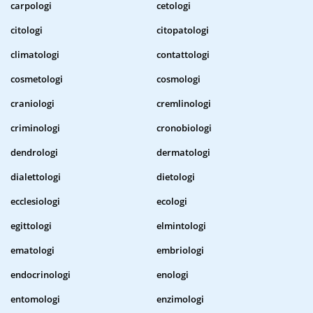
carpologi
cetologi
citologi
citopatologi
climatologi
contattologi
cosmetologi
cosmologi
craniologi
cremlinologi
criminologi
cronobiologi
dendrologi
dermatologi
dialettologi
dietologi
ecclesiologi
ecologi
egittologi
elmintologi
ematologi
embriologi
endocrinologi
enologi
entomologi
enzimologi