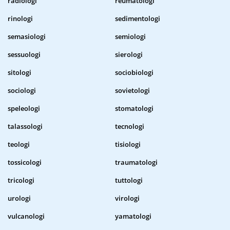
radiologi
reumatologi
rinologi
sedimentologi
semasiologi
semiologi
sessuologi
sierologi
sitologi
sociobiologi
sociologi
sovietologi
speleologi
stomatologi
talassologi
tecnologi
teologi
tisiologi
tossicologi
traumatologi
tricologi
tuttologi
urologi
virologi
vulcanologi
yamatologi