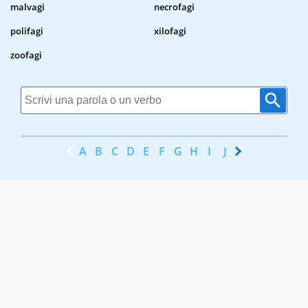
malvagi
necrofagi
polifagi
xilofagi
zoofagi
A
B
C
D
E
F
G
H
I
J
K
L
M
N