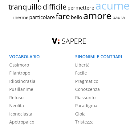
acume
tranquillo
difficile
permettere
amore
fare
particolare
bello
inerme
paura
SAPERE
VOCABOLARIO
SINONIMI E CONTRARI
Ossimoro
Libertà
Filantropo
Facile
Idiosincrasia
Pragmatico
Pusillanime
Conoscenza
Refuso
Riassunto
Neofita
Paradigma
Iconoclasta
Gioia
Apotropaico
Tristezza