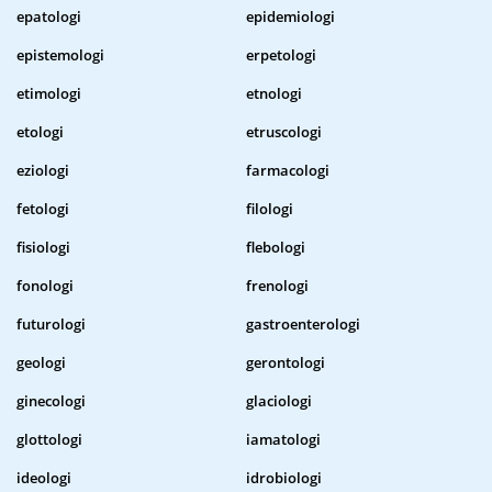
epatologi
epidemiologi
epistemologi
erpetologi
etimologi
etnologi
etologi
etruscologi
eziologi
farmacologi
fetologi
filologi
fisiologi
flebologi
fonologi
frenologi
futurologi
gastroenterologi
geologi
gerontologi
ginecologi
glaciologi
glottologi
iamatologi
ideologi
idrobiologi