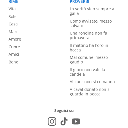
RIME
PROVERBI
Vita
La verità vien sempre a
galla
Sole
Uomo avvisato, mezzo
Casa
salvato
Mare
Una rondine non fa
primavera
Amore
Il mattino ha l'oro in
Cuore
bocca
Amici
Mal comune, mezzo
Bene
gaudio
Il gioco non vale la
candela
Al cuor non si comanda
A caval donato non si
guarda in bocca
Seguici su