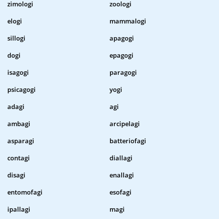
zimologi
zoologi
elogi
mammalogi
sillogi
apagogi
dogi
epagogi
isagogi
paragogi
psicagogi
yogi
adagi
agi
ambagi
arcipelagi
asparagi
batteriofagi
contagi
diallagi
disagi
enallagi
entomofagi
esofagi
ipallagi
magi