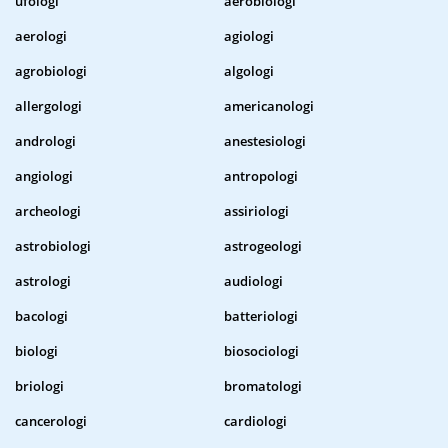
ufologi
aerobiologi
aerologi
agiologi
agrobiologi
algologi
allergologi
americanologi
andrologi
anestesiologi
angiologi
antropologi
archeologi
assiriologi
astrobiologi
astrogeologi
astrologi
audiologi
bacologi
batteriologi
biologi
biosociologi
briologi
bromatologi
cancerologi
cardiologi