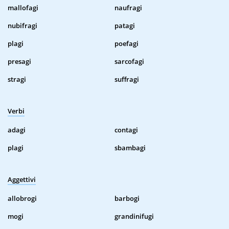
mallofagi
naufragi
nubifragi
patagi
plagi
poefagi
presagi
sarcofagi
stragi
suffragi
Verbi
adagi
contagi
plagi
sbambagi
Aggettivi
allobrogi
barbogi
mogi
grandinifugi