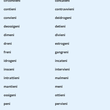
circonvieni
concateni
contieni
contravvieni
convieni
deidrogeni
deossigeni
detieni
dimeni
divieni
dreni
estrogeni
freni
gangreni
idrogeni
incateni
insceni
intervieni
intrattieni
malmeni
mantieni
meni
ossigeni
ottieni
peni
pervieni