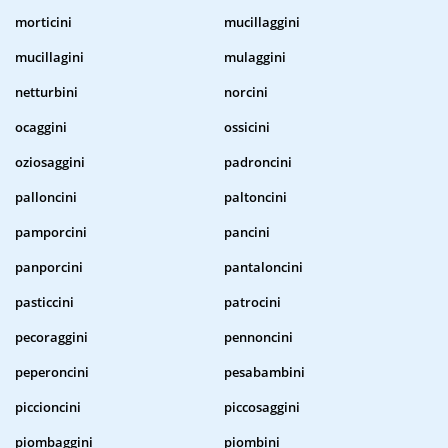
morticini
mucillaggini
mucillagini
mulaggini
netturbini
norcini
ocaggini
ossicini
oziosaggini
padroncini
palloncini
paltoncini
pamporcini
pancini
panporcini
pantaloncini
pasticcini
patrocini
pecoraggini
pennoncini
peperoncini
pesabambini
piccioncini
piccosaggini
piombaggini
piombini