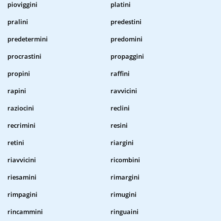
pioviggini
platini
pralini
predestini
predetermini
predomini
procrastini
propaggini
propini
raffini
rapini
ravvicini
raziocini
reclini
recrimini
resini
retini
riargini
riavvicini
ricombini
riesamini
rimargini
rimpagini
rimugini
rincammini
ringuaini