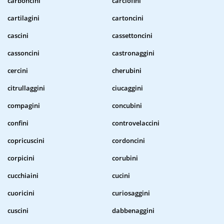
carboncini
carciofini
cartilagini
cartoncini
cascini
cassettoncini
cassoncini
castronaggini
cercini
cherubini
citrullaggini
ciucaggini
compagini
concubini
confini
controvelaccini
copricuscini
cordoncini
corpicini
corubini
cucchiaini
cucini
cuoricini
curiosaggini
cuscini
dabbenaggini