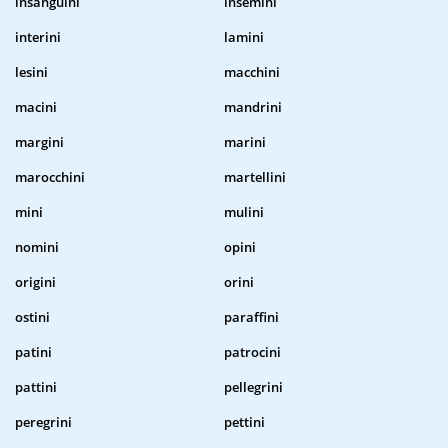
insanguini
insemini
interini
lamini
lesini
macchini
macini
mandrini
margini
marini
marocchini
martellini
mini
mulini
nomini
opini
origini
orini
ostini
paraffini
patini
patrocini
pattini
pellegrini
peregrini
pettini