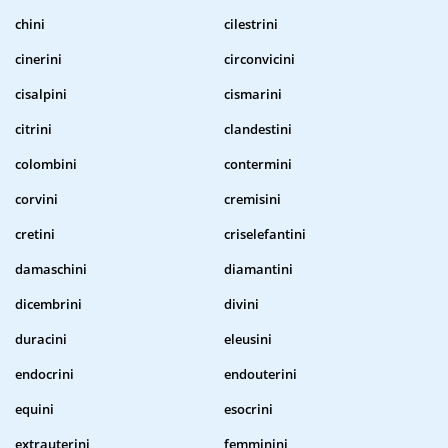
chini
cilestrini
cinerini
circonvicini
cisalpini
cismarini
citrini
clandestini
colombini
contermini
corvini
cremisini
cretini
criselefantini
damaschini
diamantini
dicembrini
divini
duracini
eleusini
endocrini
endouterini
equini
esocrini
extrauterini
femminini