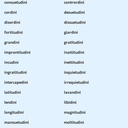
consuetudini
contrordini
cordini
desuetudini
disordini
dissuetudini
fortitudini
giardini
grandini
gratitudini
improntitudini
inattitudini
incudini
inettitudini
ingratitudini
inquietudini
intercapedini
irrequietudini
latitudini
lavandini
lendini
libidini
longitudini
magnitudini
mansuetudini
moltitudini