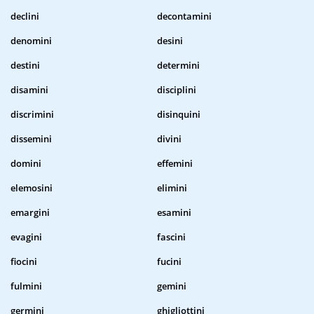
declini
decontamini
denomini
desini
destini
determini
disamini
disciplini
discrimini
disinquini
dissemini
divini
domini
effemini
elemosini
elimini
emargini
esamini
evagini
fascini
fiocini
fucini
fulmini
gemini
germini
ghigliottini