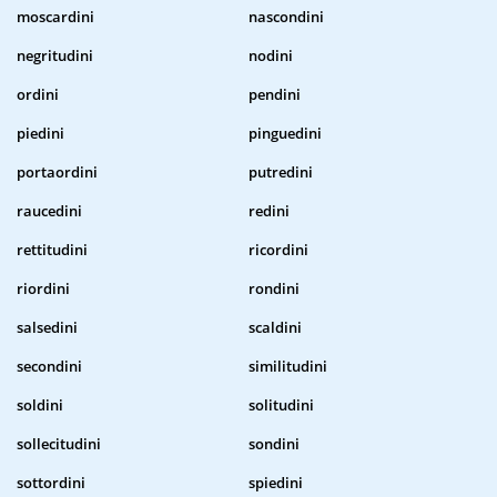
moscardini
nascondini
negritudini
nodini
ordini
pendini
piedini
pinguedini
portaordini
putredini
raucedini
redini
rettitudini
ricordini
riordini
rondini
salsedini
scaldini
secondini
similitudini
soldini
solitudini
sollecitudini
sondini
sottordini
spiedini