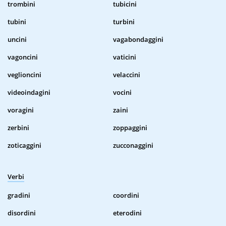
trombini
tubicini
tubini
turbini
uncini
vagabondaggini
vagoncini
vaticini
veglioncini
velaccini
videoindagini
vocini
voragini
zaini
zerbini
zoppaggini
zoticaggini
zucconaggini
Verbi
gradini
coordini
disordini
eterodini