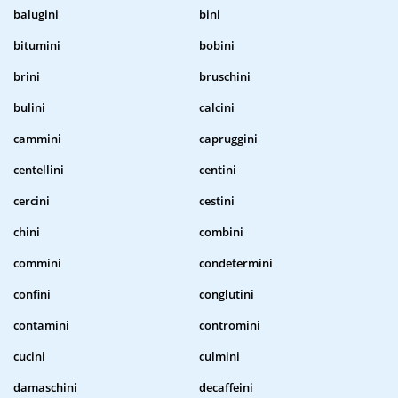
balugini
bini
bitumini
bobini
brini
bruschini
bulini
calcini
cammini
capruggini
centellini
centini
cercini
cestini
chini
combini
commini
condetermini
confini
conglutini
contamini
contromini
cucini
culmini
damaschini
decaffeini