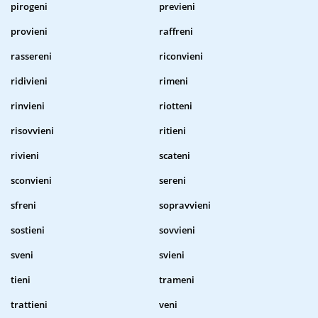
pirogeni
previeni
provieni
raffreni
rassereni
riconvieni
ridivieni
rimeni
rinvieni
riotteni
risovvieni
ritieni
rivieni
scateni
sconvieni
sereni
sfreni
sopravvieni
sostieni
sovvieni
sveni
svieni
tieni
trameni
trattieni
veni