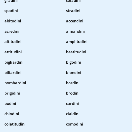
gradini
saladini
spadini
stradini
abitudini
accendini
acredini
almandini
altitudini
amplitudini
attitudini
beatitudini
bigliardini
bigodini
biliardini
biondini
bombardini
bordini
brigidini
brodini
budini
cardini
chiodini
cialdini
colatitudini
comodini