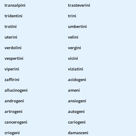
transalpini
trasteverini
tridentini
trini
trotini
umbertini
uterini
velini
verdolini
vergini
vespertini
vicini
viperini
viziatini
zaffirini
acidogeni
allucinogeni
ameni
androgeni
ansiogeni
artrogeni
autogeni
cancerogeni
cariogeni
criogeni
damasceni