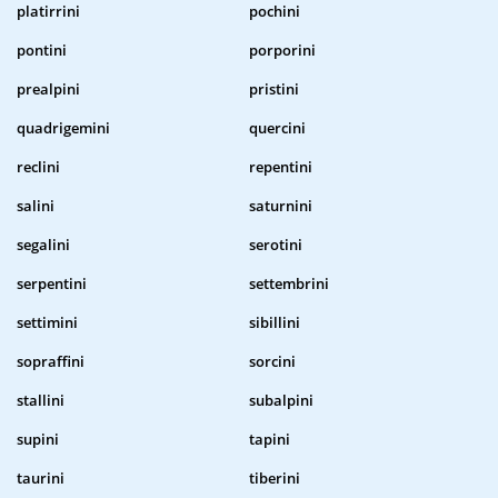
platirrini
pochini
pontini
porporini
prealpini
pristini
quadrigemini
quercini
reclini
repentini
salini
saturnini
segalini
serotini
serpentini
settembrini
settimini
sibillini
sopraffini
sorcini
stallini
subalpini
supini
tapini
taurini
tiberini