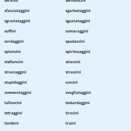
serafini
sermoncini
sfacciataggini
sgarbataggini
sgraziataggini
sguaiataggini
soffini
somaraggini
sordaggini
spadaccini
spioncini
spiritosaggini
stelloncini
stiaccini
straccaggini
strascini
stupidaggini
succini
svenevolaggini
svogliataggini
talloncini
testardaggini
tetraggini
tirocini
tombini
traini