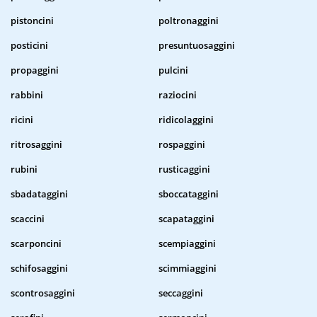
pistoncini
poltronaggini
posticini
presuntuosaggini
propaggini
pulcini
rabbini
raziocini
ricini
ridicolaggini
ritrosaggini
rospaggini
rubini
rusticaggini
sbadataggini
sboccataggini
scaccini
scapataggini
scarponcini
scempiaggini
schifosaggini
scimmiaggini
scontrosaggini
seccaggini