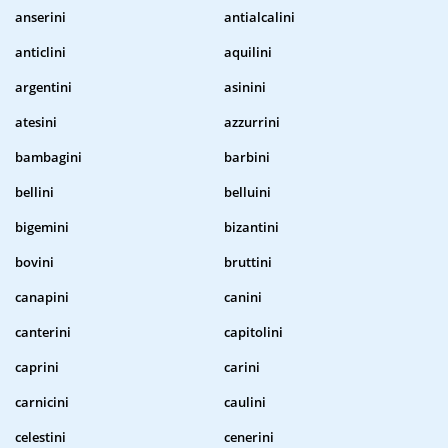
anserini
antialcalini
anticlini
aquilini
argentini
asinini
atesini
azzurrini
bambagini
barbini
bellini
belluini
bigemini
bizantini
bovini
bruttini
canapini
canini
canterini
capitolini
caprini
carini
carnicini
caulini
celestini
cenerini