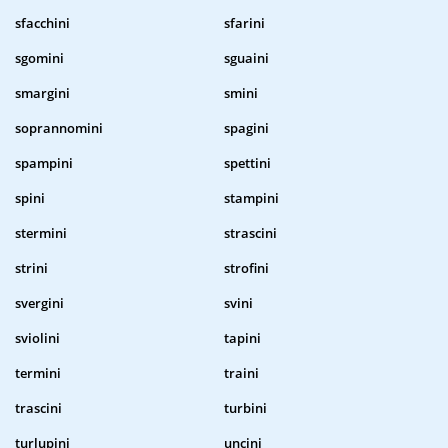
sfacchini
sfarini
sgomini
sguaini
smargini
smini
soprannomini
spagini
spampini
spettini
spini
stampini
stermini
strascini
strini
strofini
svergini
svini
sviolini
tapini
termini
traini
trascini
turbini
turlupini
uncini