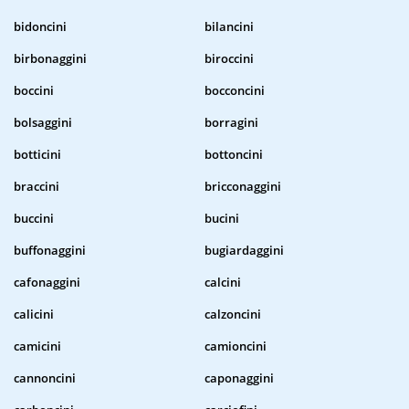
bidoncini
bilancini
birbonaggini
biroccini
boccini
bocconcini
bolsaggini
borragini
botticini
bottoncini
braccini
bricconaggini
buccini
bucini
buffonaggini
bugiardaggini
cafonaggini
calcini
calicini
calzoncini
camicini
camioncini
cannoncini
caponaggini