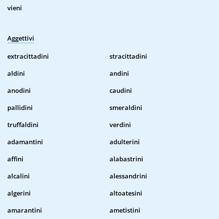
vieni
Aggettivi
extracittadini
stracittadini
aldini
andini
anodini
caudini
pallidini
smeraldini
truffaldini
verdini
adamantini
adulterini
affini
alabastrini
alcalini
alessandrini
algerini
altoatesini
amarantini
ametistini