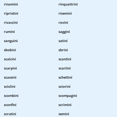
rinomini
rinquattrini
ripristini
risemini
rivaccini
rovini
rumini
saggini
sanguini
satini
sbobini
sbrini
scalcini
scantini
scarpini
scartini
scassini
schettini
sciolini
sciorini
scombini
scompagini
sconfini
scrimini
scrutini
semini