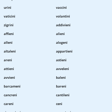
urini
vaccini
vaticini
volantini
zigrini
addivieni
affieni
alieni
alleni
alogeni
altaleni
appartieni
areni
astieni
attieni
avveleni
avvieni
baleni
barcameni
bareni
cancreni
cantileni
careni
ceni