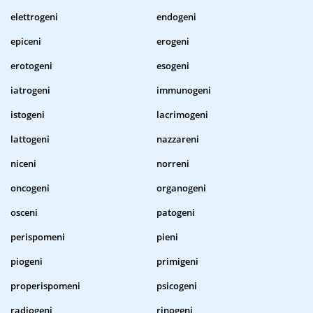
elettrogeni
endogeni
epiceni
erogeni
erotogeni
esogeni
iatrogeni
immunogeni
istogeni
lacrimogeni
lattogeni
nazzareni
niceni
norreni
oncogeni
organogeni
osceni
patogeni
perispomeni
pieni
piogeni
primigeni
properispomeni
psicogeni
radiogeni
rinogeni