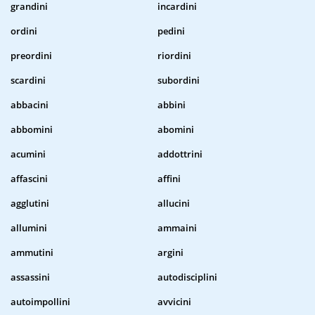
grandini
incardini
ordini
pedini
preordini
riordini
scardini
subordini
abbacini
abbini
abbomini
abomini
acumini
addottrini
affascini
affini
agglutini
allucini
allumini
ammaini
ammutini
argini
assassini
autodisciplini
autoimpollini
avvicini