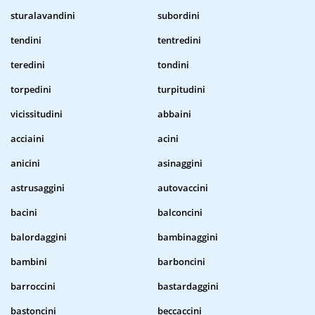
sturalavandini
subordini
tendini
tentredini
teredini
tondini
torpedini
turpitudini
vicissitudini
abbaini
acciaini
acini
anicini
asinaggini
astrusaggini
autovaccini
bacini
balconcini
balordaggini
bambinaggini
bambini
barboncini
barroccini
bastardaggini
bastoncini
beccaccini