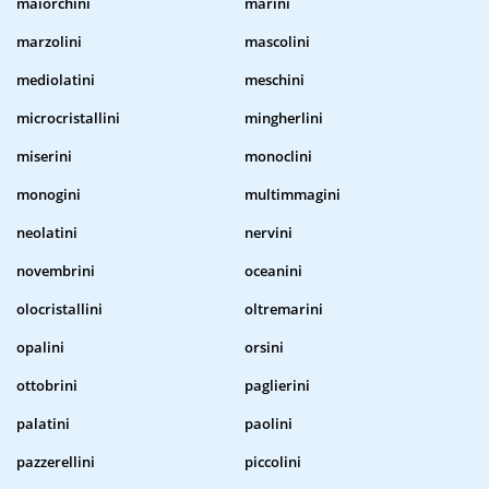
maiorchini
marini
marzolini
mascolini
mediolatini
meschini
microcristallini
mingherlini
miserini
monoclini
monogini
multimmagini
neolatini
nervini
novembrini
oceanini
olocristallini
oltremarini
opalini
orsini
ottobrini
paglierini
palatini
paolini
pazzerellini
piccolini