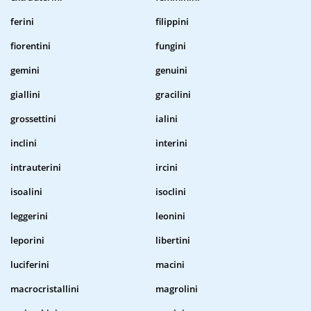
ferini
filippini
fiorentini
fungini
gemini
genuini
giallini
gracilini
grossettini
ialini
inclini
interini
intrauterini
ircini
isoalini
isoclini
leggerini
leonini
leporini
libertini
luciferini
macini
macrocristallini
magrolini