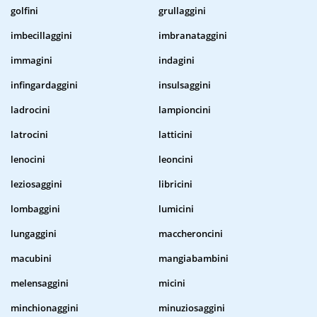
golfini
grullaggini
imbecillaggini
imbranataggini
immagini
indagini
infingardaggini
insulsaggini
ladrocini
lampioncini
latrocini
latticini
lenocini
leoncini
leziosaggini
libricini
lombaggini
lumicini
lungaggini
maccheroncini
macubini
mangiabambini
melensaggini
micini
minchionaggini
minuziosaggini