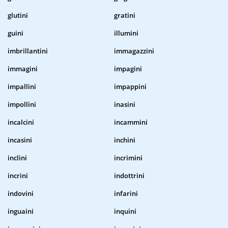
glutini
gratini
guini
illumini
imbrillantini
immagazzini
immagini
impagini
impallini
impappini
impollini
inasini
incalcini
incammini
incasini
inchini
inclini
incrimini
incrini
indottrini
indovini
infarini
inguaini
inquini