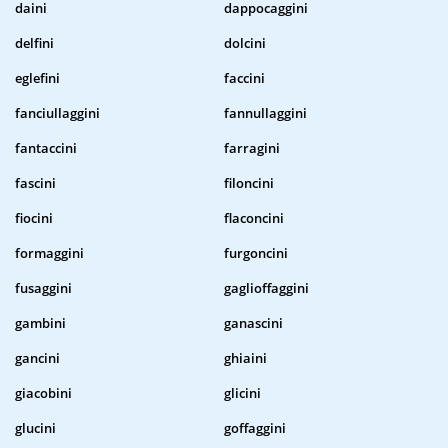
daini
dappocaggini
delfini
dolcini
eglefini
faccini
fanciullaggini
fannullaggini
fantaccini
farragini
fascini
filoncini
fiocini
flaconcini
formaggini
furgoncini
fusaggini
gaglioffaggini
gambini
ganascini
gancini
ghiaini
giacobini
glicini
glucini
goffaggini