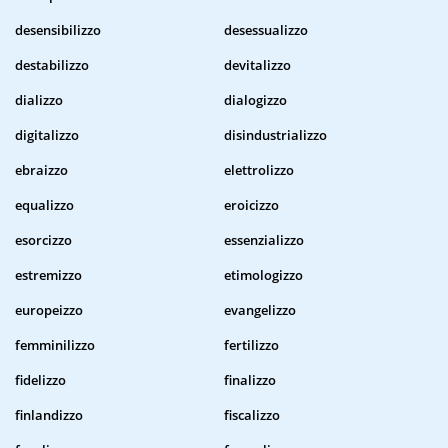
desensibilizzo
desessualizzo
destabilizzo
devitalizzo
dializzo
dialogizzo
digitalizzo
disindustrializzo
ebraizzo
elettrolizzo
equalizzo
eroicizzo
esorcizzo
essenzializzo
estremizzo
etimologizzo
europeizzo
evangelizzo
femminilizzo
fertilizzo
fidelizzo
finalizzo
finlandizzo
fiscalizzo