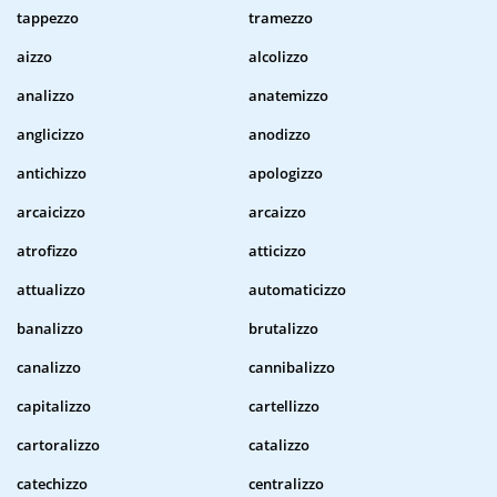
tappezzo
tramezzo
aizzo
alcolizzo
analizzo
anatemizzo
anglicizzo
anodizzo
antichizzo
apologizzo
arcaicizzo
arcaizzo
atrofizzo
atticizzo
attualizzo
automaticizzo
banalizzo
brutalizzo
canalizzo
cannibalizzo
capitalizzo
cartellizzo
cartoralizzo
catalizzo
catechizzo
centralizzo