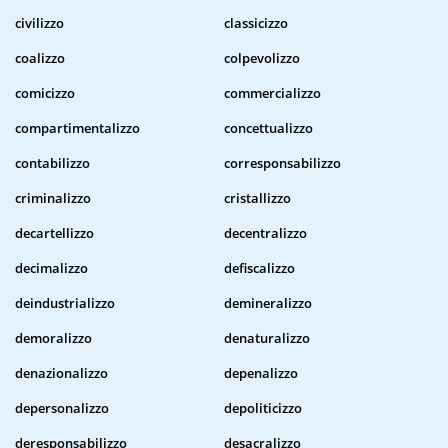
civilizzo
classicizzo
coalizzo
colpevolizzo
comicizzo
commercializzo
compartimentalizzo
concettualizzo
contabilizzo
corresponsabilizzo
criminalizzo
cristallizzo
decartellizzo
decentralizzo
decimalizzo
defiscalizzo
deindustrializzo
demineralizzo
demoralizzo
denaturalizzo
denazionalizzo
depenalizzo
depersonalizzo
depoliticizzo
deresponsabilizzo
desacralizzo