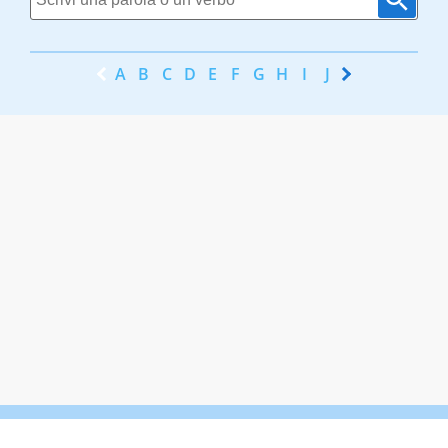
A
B
C
D
E
F
G
H
I
J
K
L
M
N