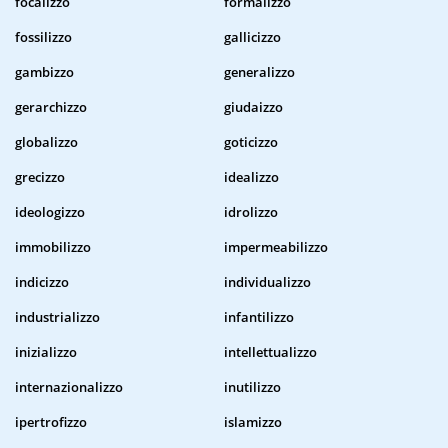
focalizzo
formalizzo
fossilizzo
gallicizzo
gambizzo
generalizzo
gerarchizzo
giudaizzo
globalizzo
goticizzo
grecizzo
idealizzo
ideologizzo
idrolizzo
immobilizzo
impermeabilizzo
indicizzo
individualizzo
industrializzo
infantilizzo
inizializzo
intellettualizzo
internazionalizzo
inutilizzo
ipertrofizzo
islamizzo