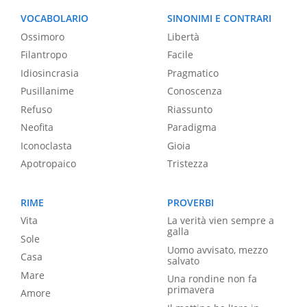
VOCABOLARIO
SINONIMI E CONTRARI
Ossimoro
Libertà
Filantropo
Facile
Idiosincrasia
Pragmatico
Pusillanime
Conoscenza
Refuso
Riassunto
Neofita
Paradigma
Iconoclasta
Gioia
Apotropaico
Tristezza
RIME
PROVERBI
Vita
La verità vien sempre a
galla
Sole
Uomo avvisato, mezzo
Casa
salvato
Mare
Una rondine non fa
primavera
Amore