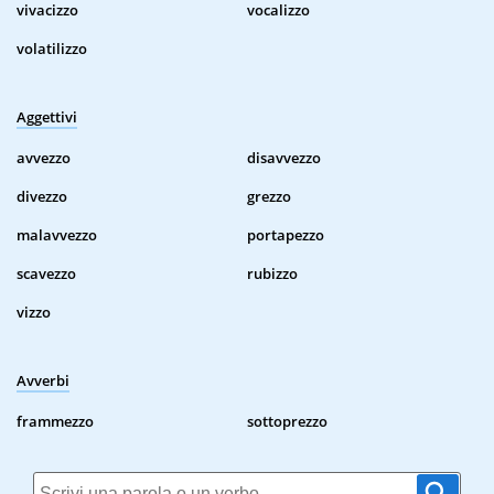
vivacizzo
vocalizzo
volatilizzo
Aggettivi
avvezzo
disavvezzo
divezzo
grezzo
malavvezzo
portapezzo
scavezzo
rubizzo
vizzo
Avverbi
frammezzo
sottoprezzo