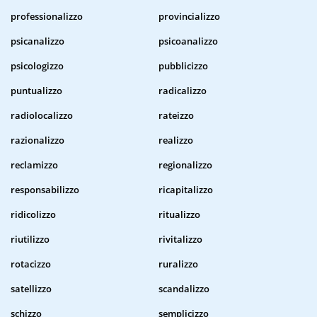
professionalizzo
provincializzo
psicanalizzo
psicoanalizzo
psicologizzo
pubblicizzo
puntualizzo
radicalizzo
radiolocalizzo
rateizzo
razionalizzo
realizzo
reclamizzo
regionalizzo
responsabilizzo
ricapitalizzo
ridicolizzo
ritualizzo
riutilizzo
rivitalizzo
rotacizzo
ruralizzo
satellizzo
scandalizzo
schizzo
semplicizzo