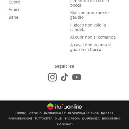
Il mattino ha l'oro in
Cuore
bocca
Amici
Mal comune, mezzo
Bene
gaudio
Il gioco non vale la
candela
Al cuor non si comanda
A caval donato non si
guarda in bocca
Seguici su
LIBERO
VIRGILIO
PAGINEGIALLE
PAGINEGIALLE SHOP
PGCASA
PAGINEBIANCHE
TUTTOCITTÀ
DILEI
SIVIAGGIA
QUIFINANZA
BUONISSIMO
SUPEREVA