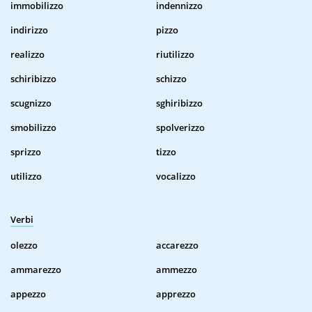
immobilizzo
indennizzo
indirizzo
pizzo
realizzo
riutilizzo
schiribizzo
schizzo
scugnizzo
sghiribizzo
smobilizzo
spolverizzo
sprizzo
tizzo
utilizzo
vocalizzo
Verbi
olezzo
accarezzo
ammarezzo
ammezzo
appezzo
apprezzo