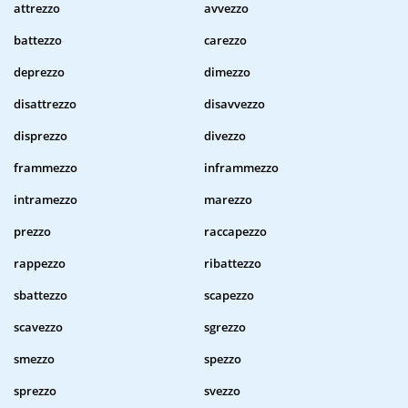
attrezzo
avvezzo
battezzo
carezzo
deprezzo
dimezzo
disattrezzo
disavvezzo
disprezzo
divezzo
frammezzo
inframmezzo
intramezzo
marezzo
prezzo
raccapezzo
rappezzo
ribattezzo
sbattezzo
scapezzo
scavezzo
sgrezzo
smezzo
spezzo
sprezzo
svezzo