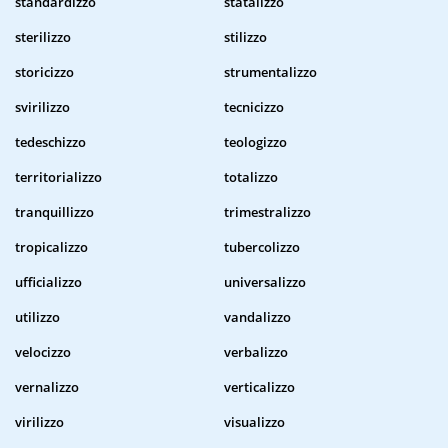
standardizzo
statalizzo
sterilizzo
stilizzo
storicizzo
strumentalizzo
svirilizzo
tecnicizzo
tedeschizzo
teologizzo
territorializzo
totalizzo
tranquillizzo
trimestralizzo
tropicalizzo
tubercolizzo
ufficializzo
universalizzo
utilizzo
vandalizzo
velocizzo
verbalizzo
vernalizzo
verticalizzo
virilizzo
visualizzo