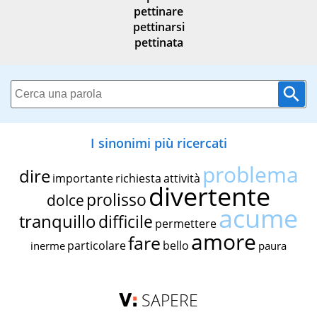
pettinare
pettinarsi
pettinata
I sinonimi più ricercati
problema
dire
importante
richiesta
attività
divertente
prolisso
dolce
acume
tranquillo
difficile
permettere
amore
fare
particolare
bello
inerme
paura
SAPERE