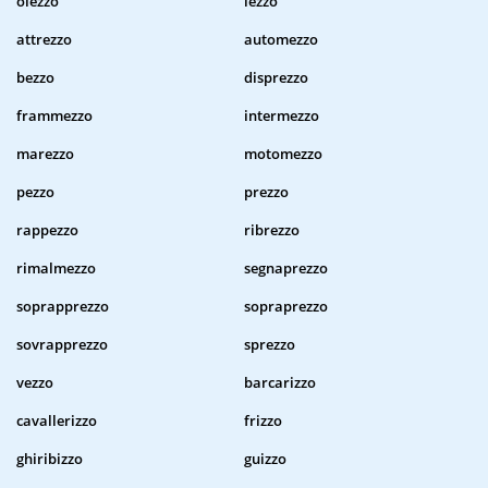
olezzo
lezzo
attrezzo
automezzo
bezzo
disprezzo
frammezzo
intermezzo
marezzo
motomezzo
pezzo
prezzo
rappezzo
ribrezzo
rimalmezzo
segnaprezzo
soprapprezzo
sopraprezzo
sovrapprezzo
sprezzo
vezzo
barcarizzo
cavallerizzo
frizzo
ghiribizzo
guizzo