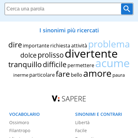
I sinonimi più ricercati
problema
dire
importante
richiesta
attività
divertente
prolisso
dolce
acume
tranquillo
difficile
permettere
amore
fare
particolare
bello
inerme
paura
SAPERE
VOCABOLARIO
SINONIMI E CONTRARI
Ossimoro
Libertà
Filantropo
Facile