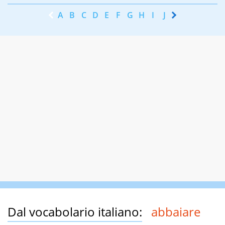
A
B
C
D
E
F
G
H
I
J
K
L
M
N
Dal vocabolario italiano:
abbaiare