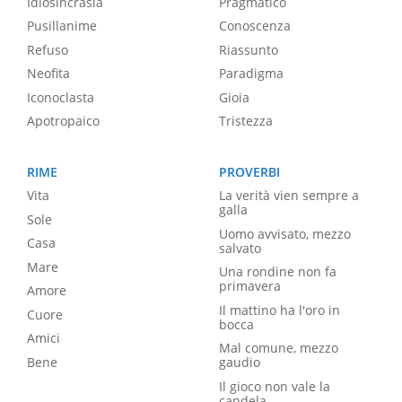
Idiosincrasia
Pragmatico
Pusillanime
Conoscenza
Refuso
Riassunto
Neofita
Paradigma
Iconoclasta
Gioia
Apotropaico
Tristezza
RIME
PROVERBI
Vita
La verità vien sempre a
galla
Sole
Uomo avvisato, mezzo
Casa
salvato
Mare
Una rondine non fa
primavera
Amore
Il mattino ha l'oro in
Cuore
bocca
Amici
Mal comune, mezzo
Bene
gaudio
Il gioco non vale la
candela