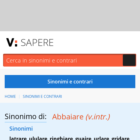
SAPERE
HOME
SINONIMI E CONTRARI
Sinonimo di:
Abbaiare
(v.intr.)
Sinonimi
latrare
,
ululare
,
ringhiare
,
guaire
,
urlare
,
gridare