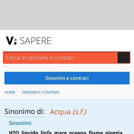
SAPERE
HOME
SINONIMI E CONTRARI
Sinonimo di:
Acqua
(s.f.)
Sinonimi
H2O
,
liquido
,
linfa
,
mare
,
oceano
,
fiume
,
pioggia
,