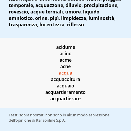
temporale
,
acquazzone
,
diluvio
,
precipitazione
,
rovescio
,
acque termali
,
umore
,
liquido
amniotico
,
orina
,
pipì
,
limpidezza
,
luminosità
,
trasparenza
,
lucentezza
,
riflesso
acidume
acino
acme
acne
acqua
acquacoltura
acquaio
acquartieramento
acquartierare
I testi sopra riportati non sono in alcun modo espressione
dell’opinione di Italiaonline S.p.A.