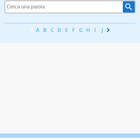
A
B
C
D
E
F
G
H
I
J
K
L
M
N