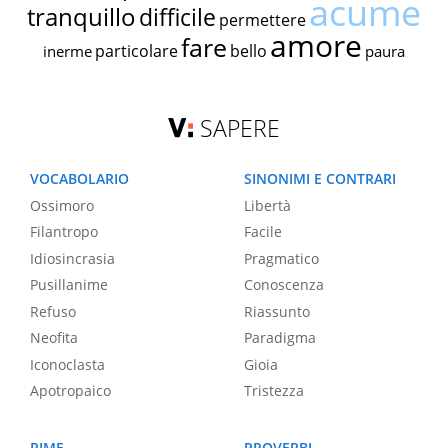
acume
tranquillo
difficile
permettere
amore
fare
particolare
bello
inerme
paura
SAPERE
VOCABOLARIO
SINONIMI E CONTRARI
Ossimoro
Libertà
Filantropo
Facile
Idiosincrasia
Pragmatico
Pusillanime
Conoscenza
Refuso
Riassunto
Neofita
Paradigma
Iconoclasta
Gioia
Apotropaico
Tristezza
RIME
PROVERBI