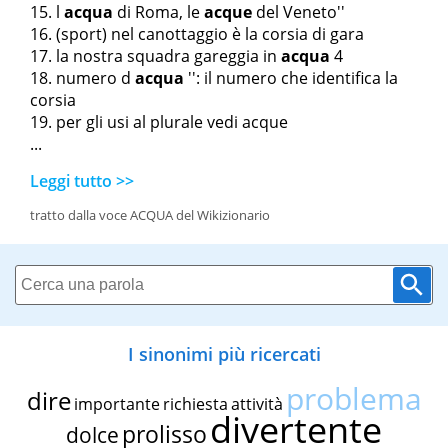
l
acqua
di Roma
,
le
acque
del Veneto''
(sport) nel canottaggio è la corsia di gara
la nostra squadra gareggia in
acqua
4
numero d
acqua
'': il numero che identifica la
corsia
per gli usi al plurale vedi acque
...
Leggi tutto >>
tratto dalla voce ACQUA del Wikizionario
I sinonimi più ricercati
problema
dire
importante
richiesta
attività
divertente
prolisso
dolce