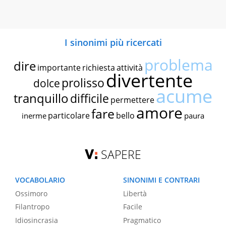
I sinonimi più ricercati
problema
dire
importante
richiesta
attività
divertente
prolisso
dolce
acume
tranquillo
difficile
permettere
amore
fare
particolare
bello
inerme
paura
SAPERE
VOCABOLARIO
SINONIMI E CONTRARI
Ossimoro
Libertà
Filantropo
Facile
Idiosincrasia
Pragmatico