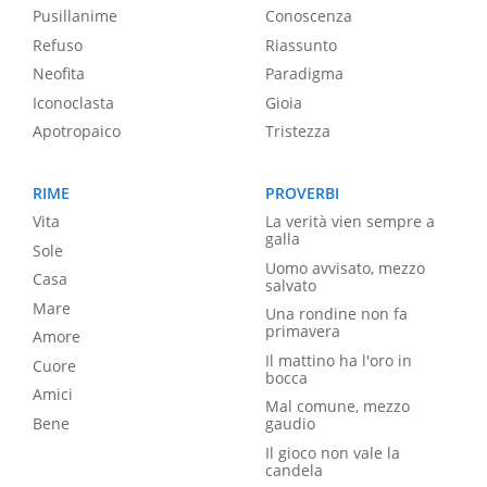
Pusillanime
Conoscenza
Refuso
Riassunto
Neofita
Paradigma
Iconoclasta
Gioia
Apotropaico
Tristezza
RIME
PROVERBI
Vita
La verità vien sempre a
galla
Sole
Uomo avvisato, mezzo
Casa
salvato
Mare
Una rondine non fa
primavera
Amore
Il mattino ha l'oro in
Cuore
bocca
Amici
Mal comune, mezzo
Bene
gaudio
Il gioco non vale la
candela