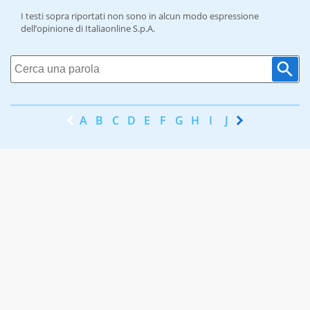
I testi sopra riportati non sono in alcun modo espressione
dell’opinione di Italiaonline S.p.A.
A
B
C
D
E
F
G
H
I
J
K
L
M
N