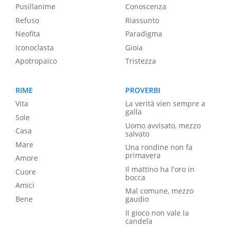
Pusillanime
Conoscenza
Refuso
Riassunto
Neofita
Paradigma
Iconoclasta
Gioia
Apotropaico
Tristezza
RIME
PROVERBI
Vita
La verità vien sempre a
galla
Sole
Uomo avvisato, mezzo
Casa
salvato
Mare
Una rondine non fa
primavera
Amore
Il mattino ha l'oro in
Cuore
bocca
Amici
Mal comune, mezzo
Bene
gaudio
Il gioco non vale la
candela