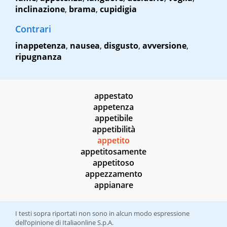
inclinazione
,
brama
,
cupidigia
Contrari
inappetenza
,
nausea
,
disgusto
,
avversione
,
ripugnanza
appestato
appetenza
appetibile
appetibilità
appetito
appetitosamente
appetitoso
appezzamento
appianare
I testi sopra riportati non sono in alcun modo espressione
dell’opinione di Italiaonline S.p.A.