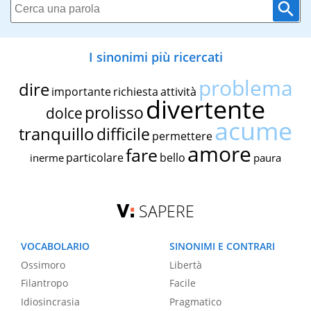
I sinonimi più ricercati
problema
dire
importante
richiesta
attività
divertente
prolisso
dolce
acume
tranquillo
difficile
permettere
amore
fare
particolare
bello
inerme
paura
SAPERE
VOCABOLARIO
SINONIMI E CONTRARI
Ossimoro
Libertà
Filantropo
Facile
Idiosincrasia
Pragmatico