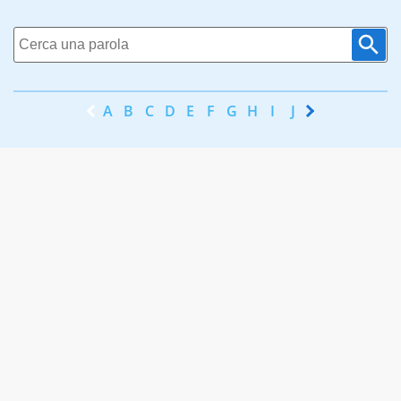
A
B
C
D
E
F
G
H
I
J
K
L
M
N