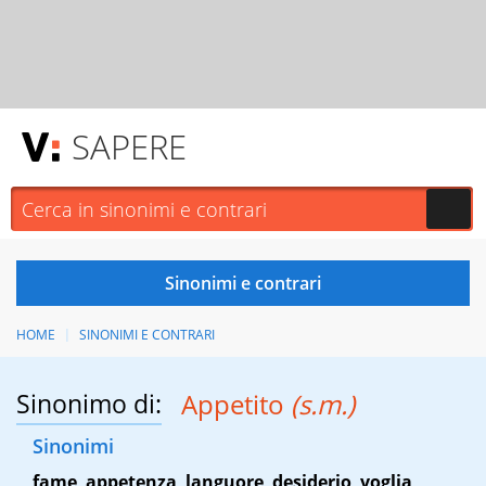
SAPERE
HOME
SINONIMI E CONTRARI
Sinonimo di:
Appetito
(s.m.)
Sinonimi
fame
,
appetenza
,
languore
,
desiderio
,
voglia
,