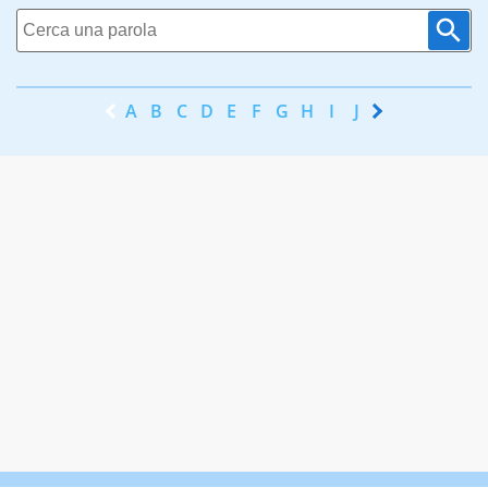
A
B
C
D
E
F
G
H
I
J
K
L
M
N