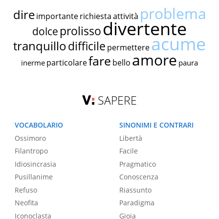
problema
dire
importante
richiesta
attività
divertente
prolisso
dolce
acume
tranquillo
difficile
permettere
amore
fare
particolare
bello
inerme
paura
SAPERE
VOCABOLARIO
SINONIMI E CONTRARI
Ossimoro
Libertà
Filantropo
Facile
Idiosincrasia
Pragmatico
Pusillanime
Conoscenza
Refuso
Riassunto
Neofita
Paradigma
Iconoclasta
Gioia