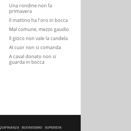
Una rondine non fa
primavera
Il mattino ha l'oro in bocca
Mal comune, mezzo gaudio
Il gioco non vale la candela
Al cuor non si comanda
A caval donato non si
guarda in bocca
QUIFINANZA
BUONISSIMO
SUPEREVA