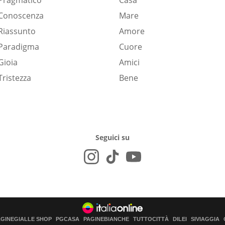
Pragmatico
Casa
Conoscenza
Mare
Riassunto
Amore
Paradigma
Cuore
Gioia
Amici
Tristezza
Bene
Seguici su
AGINEGIALLE SHOP
PGCASA
PAGINEBIANCHE
TUTTOCITTÀ
DILEI
SIVIAGGIA