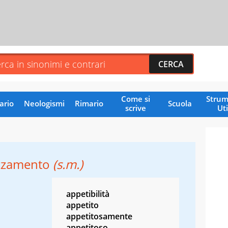
Come si
Strum
ario
Neologismi
Rimario
Scuola
scrive
Uti
zzamento
(s.m.)
appetibilità
appetito
appetitosamente
appetitoso