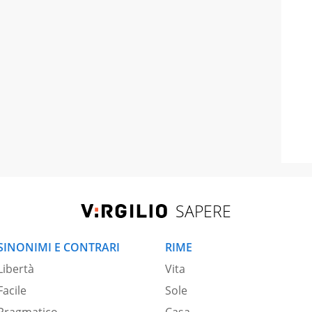
SAPERE
SINONIMI E CONTRARI
RIME
Libertà
Vita
Facile
Sole