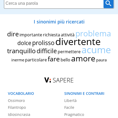
I sinonimi più ricercati
problema
dire
importante
richiesta
attività
divertente
prolisso
dolce
acume
tranquillo
difficile
permettere
amore
fare
particolare
bello
inerme
paura
SAPERE
VOCABOLARIO
SINONIMI E CONTRARI
Ossimoro
Libertà
Filantropo
Facile
Idiosincrasia
Pragmatico