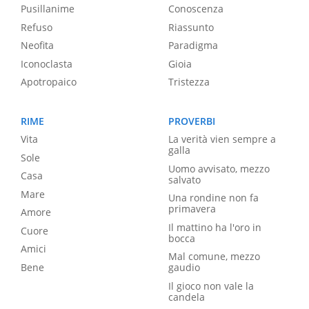
Pusillanime
Conoscenza
Refuso
Riassunto
Neofita
Paradigma
Iconoclasta
Gioia
Apotropaico
Tristezza
RIME
PROVERBI
Vita
La verità vien sempre a
galla
Sole
Uomo avvisato, mezzo
Casa
salvato
Mare
Una rondine non fa
primavera
Amore
Il mattino ha l'oro in
Cuore
bocca
Amici
Mal comune, mezzo
Bene
gaudio
Il gioco non vale la
candela