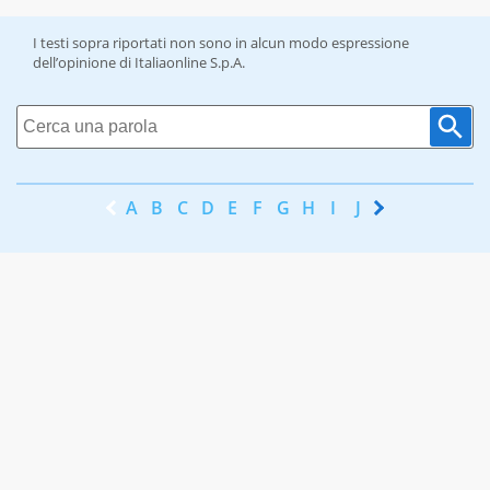
I testi sopra riportati non sono in alcun modo espressione
dell’opinione di Italiaonline S.p.A.
A
B
C
D
E
F
G
H
I
J
K
L
M
N