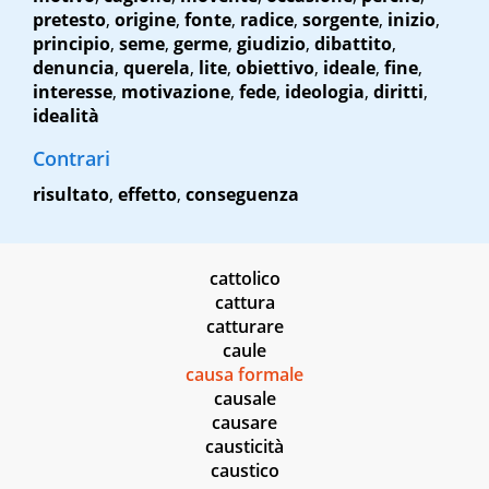
pretesto
,
origine
,
fonte
,
radice
,
sorgente
,
inizio
,
principio
,
seme
,
germe
,
giudizio
,
dibattito
,
denuncia
,
querela
,
lite
,
obiettivo
,
ideale
,
fine
,
interesse
,
motivazione
,
fede
,
ideologia
,
diritti
,
idealità
Contrari
risultato
,
effetto
,
conseguenza
cattolico
cattura
catturare
caule
causa formale
causale
causare
causticità
caustico