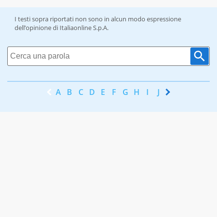
I testi sopra riportati non sono in alcun modo espressione
dell’opinione di Italiaonline S.p.A.
A
B
C
D
E
F
G
H
I
J
K
L
M
N