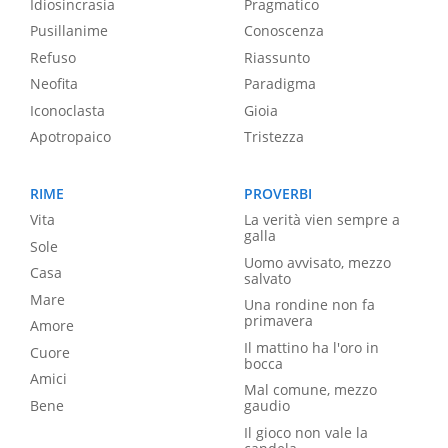
Idiosincrasia
Pragmatico
Pusillanime
Conoscenza
Refuso
Riassunto
Neofita
Paradigma
Iconoclasta
Gioia
Apotropaico
Tristezza
RIME
PROVERBI
Vita
La verità vien sempre a
galla
Sole
Uomo avvisato, mezzo
Casa
salvato
Mare
Una rondine non fa
primavera
Amore
Il mattino ha l'oro in
Cuore
bocca
Amici
Mal comune, mezzo
Bene
gaudio
Il gioco non vale la