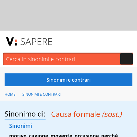
SAPERE
HOME
SINONIMI E CONTRARI
Sinonimo di:
Causa formale
(sost.)
Sinonimi
motivo
,
cagione
,
movente
,
occasione
,
perché
,