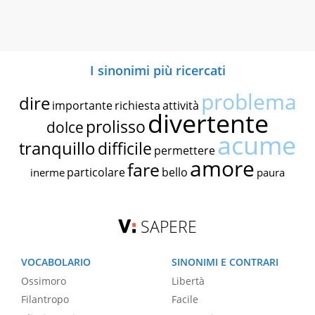
I sinonimi più ricercati
problema
dire
importante
richiesta
attività
divertente
prolisso
dolce
acume
tranquillo
difficile
permettere
amore
fare
particolare
bello
inerme
paura
SAPERE
VOCABOLARIO
SINONIMI E CONTRARI
Ossimoro
Libertà
Filantropo
Facile