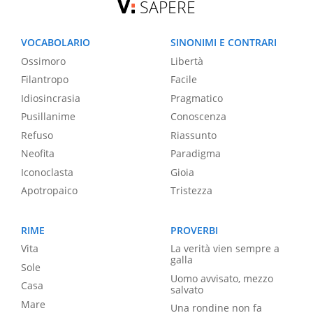
SAPERE
VOCABOLARIO
SINONIMI E CONTRARI
Ossimoro
Libertà
Filantropo
Facile
Idiosincrasia
Pragmatico
Pusillanime
Conoscenza
Refuso
Riassunto
Neofita
Paradigma
Iconoclasta
Gioia
Apotropaico
Tristezza
RIME
PROVERBI
Vita
La verità vien sempre a
galla
Sole
Uomo avvisato, mezzo
Casa
salvato
Mare
Una rondine non fa