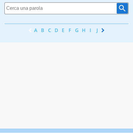
A
B
C
D
E
F
G
H
I
J
K
L
M
N