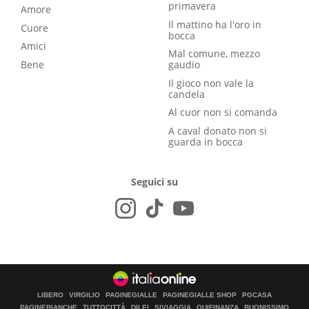
primavera
Amore
Il mattino ha l'oro in
Cuore
bocca
Amici
Mal comune, mezzo
Bene
gaudio
Il gioco non vale la
candela
Al cuor non si comanda
A caval donato non si
guarda in bocca
Seguici su
LIBERO
VIRGILIO
PAGINEGIALLE
PAGINEGIALLE SHOP
PGCASA
PAGINEBIANCHE
TUTTOCITTÀ
DILEI
SIVIAGGIA
QUIFINANZA
BUONISSIMO