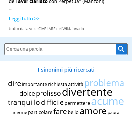
dell
aver ciarlato
con Perpetua'' (Manzoni)
...
Leggi tutto >>
tratto dalla voce CIARLARE del Wikizionario
I sinonimi più ricercati
problema
dire
importante
richiesta
attività
divertente
prolisso
dolce
acume
tranquillo
difficile
permettere
amore
fare
particolare
bello
inerme
paura