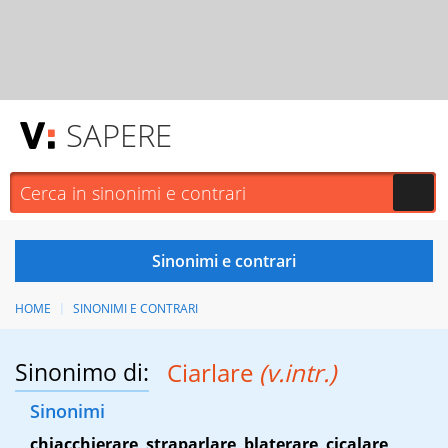
SAPERE
HOME
SINONIMI E CONTRARI
Sinonimo di:
Ciarlare
(v.intr.)
Sinonimi
chiacchierare
,
straparlare
,
blaterare
,
cicalare
,