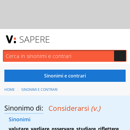
SAPERE
HOME
SINONIMI E CONTRARI
Sinonimo di:
Considerarsi
(v.)
Sinonimi
valutare
,
vagliare
,
osservare
,
studiare
,
riflettere
,