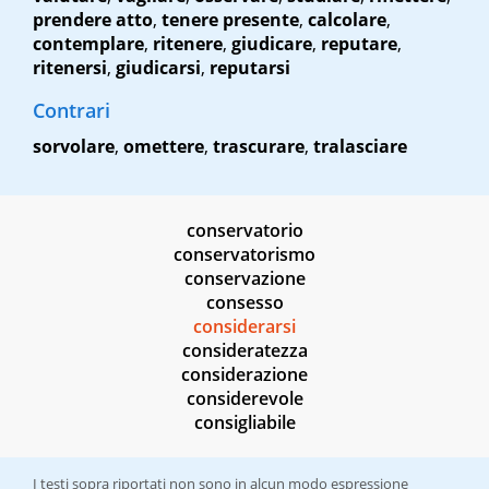
prendere atto
,
tenere presente
,
calcolare
,
contemplare
,
ritenere
,
giudicare
,
reputare
,
ritenersi
,
giudicarsi
,
reputarsi
Contrari
sorvolare
,
omettere
,
trascurare
,
tralasciare
conservatorio
conservatorismo
conservazione
consesso
considerarsi
consideratezza
considerazione
considerevole
consigliabile
I testi sopra riportati non sono in alcun modo espressione