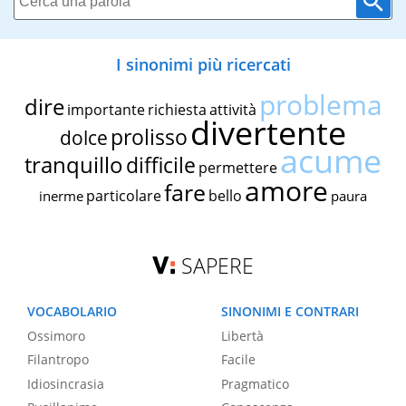
I sinonimi più ricercati
problema
dire
importante
richiesta
attività
divertente
prolisso
dolce
acume
tranquillo
difficile
permettere
amore
fare
particolare
bello
inerme
paura
SAPERE
VOCABOLARIO
SINONIMI E CONTRARI
Ossimoro
Libertà
Filantropo
Facile
Idiosincrasia
Pragmatico