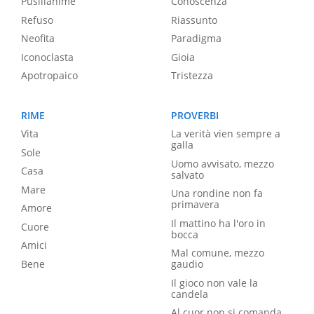
Pusillanime
Conoscenza
Refuso
Riassunto
Neofita
Paradigma
Iconoclasta
Gioia
Apotropaico
Tristezza
RIME
PROVERBI
Vita
La verità vien sempre a
galla
Sole
Uomo avvisato, mezzo
Casa
salvato
Mare
Una rondine non fa
primavera
Amore
Il mattino ha l'oro in
Cuore
bocca
Amici
Mal comune, mezzo
Bene
gaudio
Il gioco non vale la
candela
Al cuor non si comanda