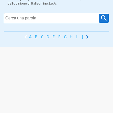
dell’opinione di Italiaonline S.p.A.
A
B
C
D
E
F
G
H
I
J
K
L
M
N