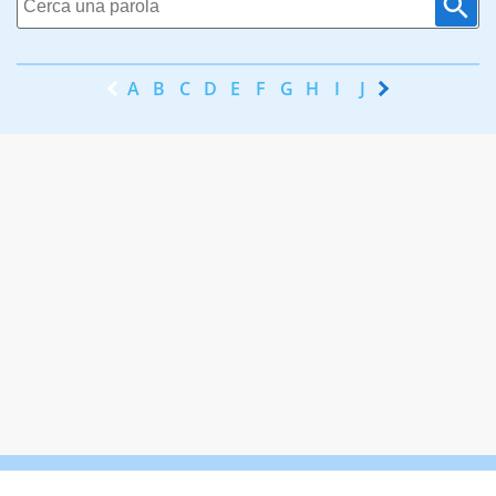
A
B
C
D
E
F
G
H
I
J
K
L
M
N