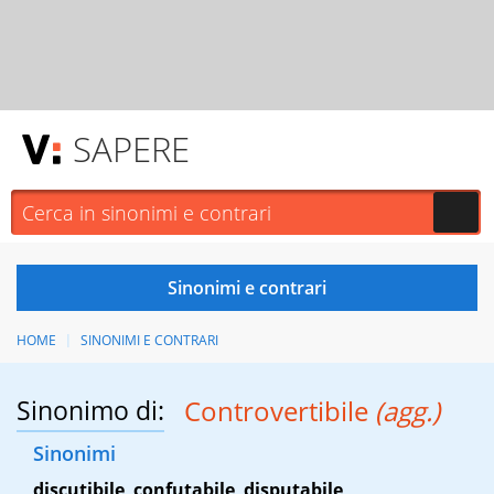
SAPERE
HOME
SINONIMI E CONTRARI
Sinonimo di:
Controvertibile
(agg.)
Sinonimi
discutibile
,
confutabile
,
disputabile