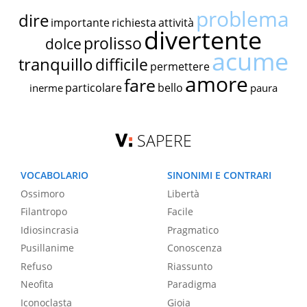
problema
dire
importante
richiesta
attività
divertente
prolisso
dolce
acume
tranquillo
difficile
permettere
amore
fare
particolare
bello
inerme
paura
SAPERE
VOCABOLARIO
SINONIMI E CONTRARI
Ossimoro
Libertà
Filantropo
Facile
Idiosincrasia
Pragmatico
Pusillanime
Conoscenza
Refuso
Riassunto
Neofita
Paradigma
Iconoclasta
Gioia