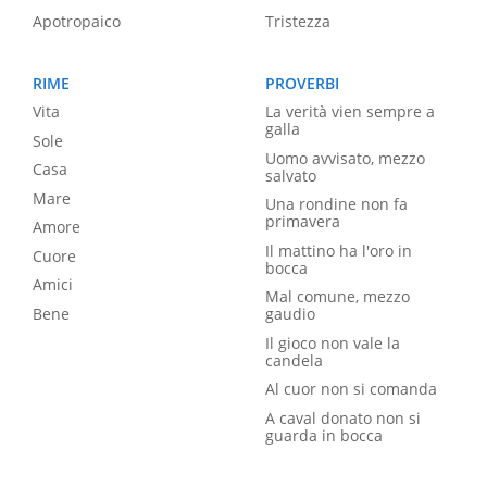
Apotropaico
Tristezza
RIME
PROVERBI
Vita
La verità vien sempre a
galla
Sole
Uomo avvisato, mezzo
Casa
salvato
Mare
Una rondine non fa
primavera
Amore
Il mattino ha l'oro in
Cuore
bocca
Amici
Mal comune, mezzo
Bene
gaudio
Il gioco non vale la
candela
Al cuor non si comanda
A caval donato non si
guarda in bocca