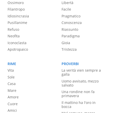
Ossimoro
Libertà
Filantropo
Facile
Idiosincrasia
Pragmatico
Pusillanime
Conoscenza
Refuso
Riassunto
Neofita
Paradigma
Iconoclasta
Gioia
Apotropaico
Tristezza
RIME
PROVERBI
Vita
La verità vien sempre a
galla
Sole
Uomo avvisato, mezzo
Casa
salvato
Mare
Una rondine non fa
primavera
Amore
Il mattino ha l'oro in
Cuore
bocca
Amici