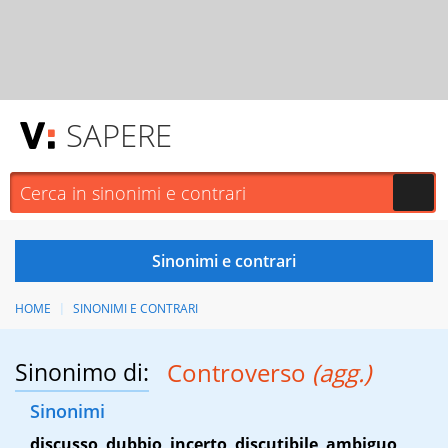
SAPERE
HOME
SINONIMI E CONTRARI
Sinonimo di:
Controverso
(agg.)
Sinonimi
discusso
,
dubbio
,
incerto
,
discutibile
,
ambiguo
,