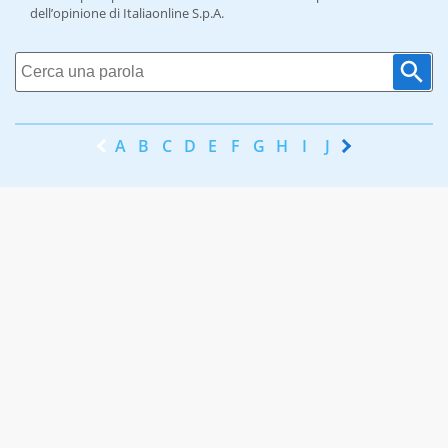
dell’opinione di Italiaonline S.p.A.
A
B
C
D
E
F
G
H
I
J
K
L
M
N