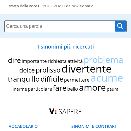
tratto dalla voce CONTROVERSO del Wikizionario
I sinonimi più ricercati
problema
dire
importante
richiesta
attività
divertente
prolisso
dolce
acume
tranquillo
difficile
permettere
amore
fare
particolare
bello
inerme
paura
SAPERE
VOCABOLARIO
SINONIMI E CONTRARI