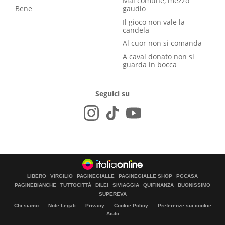
Mal comune, mezzo
Bene
gaudio
Il gioco non vale la
candela
Al cuor non si comanda
A caval donato non si
guarda in bocca
Seguici su
LIBERO
VIRGILIO
PAGINEGIALLE
PAGINEGIALLE SHOP
PGCASA
PAGINEBIANCHE
TUTTOCITTÀ
DILEI
SIVIAGGIA
QUIFINANZA
BUONISSIMO
SUPEREVA
Chi siamo
Note Legali
Privacy
Cookie Policy
Preferenze sui cookie
Aiuto