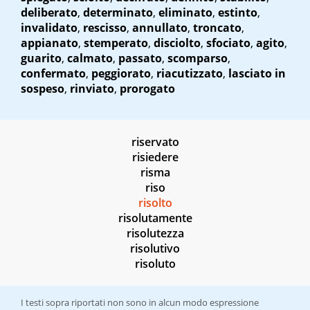
deliberato
,
determinato
,
eliminato
,
estinto
,
invalidato
,
rescisso
,
annullato
,
troncato
,
appianato
,
stemperato
,
disciolto
,
sfociato
,
agito
,
guarito
,
calmato
,
passato
,
scomparso
,
confermato
,
peggiorato
,
riacutizzato
,
lasciato in
sospeso
,
rinviato
,
prorogato
riservato
risiedere
risma
riso
risolto
risolutamente
risolutezza
risolutivo
risoluto
I testi sopra riportati non sono in alcun modo espressione