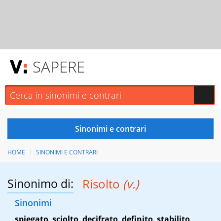
SAPERE
HOME
SINONIMI E CONTRARI
Sinonimo di:
Risolto
(v.)
Sinonimi
spiegato
,
sciolto
,
decifrato
,
definito
,
stabilito
,