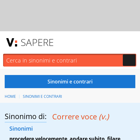
SAPERE
HOME
SINONIMI E CONTRARI
Sinonimo di:
Correre voce
(v.)
Sinonimi
procedere velocemente
,
andare subito
,
filare
,