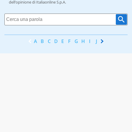
dell’opinione di Italiaonline S.p.A.
A
B
C
D
E
F
G
H
I
J
K
L
M
N