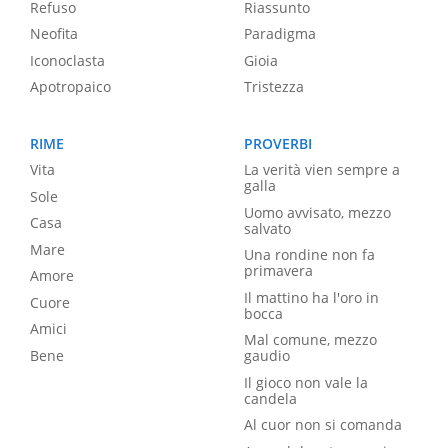
Refuso
Riassunto
Neofita
Paradigma
Iconoclasta
Gioia
Apotropaico
Tristezza
RIME
PROVERBI
Vita
La verità vien sempre a
galla
Sole
Uomo avvisato, mezzo
Casa
salvato
Mare
Una rondine non fa
primavera
Amore
Il mattino ha l'oro in
Cuore
bocca
Amici
Mal comune, mezzo
Bene
gaudio
Il gioco non vale la
candela
Al cuor non si comanda