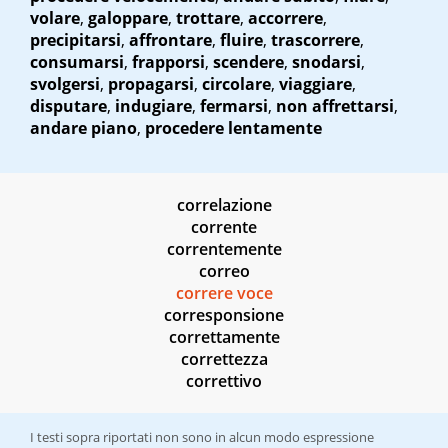
volare
,
galoppare
,
trottare
,
accorrere
,
precipitarsi
,
affrontare
,
fluire
,
trascorrere
,
consumarsi
,
frapporsi
,
scendere
,
snodarsi
,
svolgersi
,
propagarsi
,
circolare
,
viaggiare
,
disputare
,
indugiare
,
fermarsi
,
non affrettarsi
,
andare piano
,
procedere lentamente
correlazione
corrente
correntemente
correo
correre voce
corresponsione
correttamente
correttezza
correttivo
I testi sopra riportati non sono in alcun modo espressione