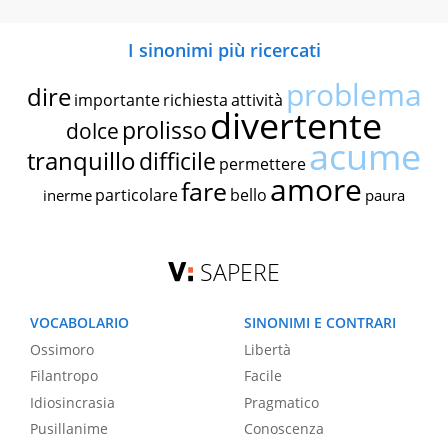
I sinonimi più ricercati
problema
dire
importante
richiesta
attività
divertente
prolisso
dolce
acume
tranquillo
difficile
permettere
amore
fare
particolare
bello
inerme
paura
SAPERE
VOCABOLARIO
SINONIMI E CONTRARI
Ossimoro
Libertà
Filantropo
Facile
Idiosincrasia
Pragmatico
Pusillanime
Conoscenza