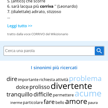
(antico) che scorre
sarà l
acqua più
corriva
'' (Leonardo)
(dialettale) adirato, stizzoso
...
Leggi tutto >>
tratto dalla voce CORRIVO del Wikizionario
I sinonimi più ricercati
problema
dire
importante
richiesta
attività
divertente
prolisso
dolce
acume
tranquillo
difficile
permettere
amore
fare
particolare
bello
inerme
paura