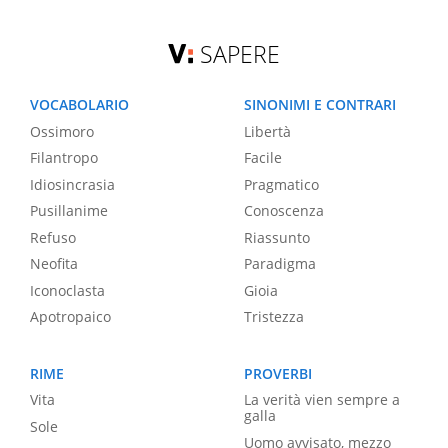
SAPERE
VOCABOLARIO
SINONIMI E CONTRARI
Ossimoro
Libertà
Filantropo
Facile
Idiosincrasia
Pragmatico
Pusillanime
Conoscenza
Refuso
Riassunto
Neofita
Paradigma
Iconoclasta
Gioia
Apotropaico
Tristezza
RIME
PROVERBI
Vita
La verità vien sempre a
galla
Sole
Uomo avvisato, mezzo