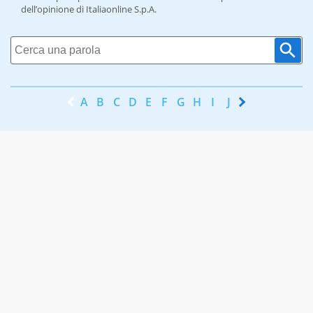
dell’opinione di Italiaonline S.p.A.
A
B
C
D
E
F
G
H
I
J
K
L
M
N