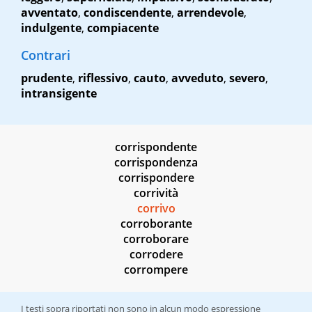
avventato
,
condiscendente
,
arrendevole
,
indulgente
,
compiacente
Contrari
prudente
,
riflessivo
,
cauto
,
avveduto
,
severo
,
intransigente
corrispondente
corrispondenza
corrispondere
corrività
corrivo
corroborante
corroborare
corrodere
corrompere
I testi sopra riportati non sono in alcun modo espressione