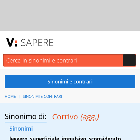
SAPERE
HOME
SINONIMI E CONTRARI
Sinonimo di:
Corrivo
(agg.)
Sinonimi
leggero
,
superficiale
,
impulsivo
,
sconsiderato
,