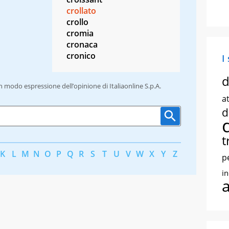
crollato
crollo
cromia
cronaca
cronico
I
d
un modo espressione dell’opinione di Italiaonline S.p.A.
at
d
t
K
L
M
N
O
P
Q
R
S
T
U
V
W
X
Y
Z
p
i