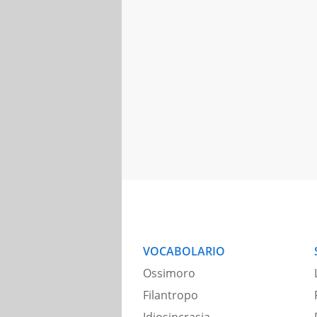
VOCABOLARIO
Ossimoro
Filantropo