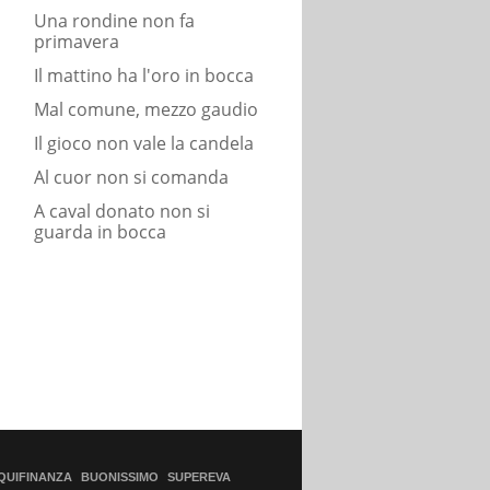
Una rondine non fa
primavera
Il mattino ha l'oro in bocca
Mal comune, mezzo gaudio
Il gioco non vale la candela
Al cuor non si comanda
A caval donato non si
guarda in bocca
QUIFINANZA
BUONISSIMO
SUPEREVA