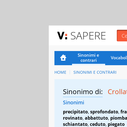
SAPERE
Sinonimi e
Vocabol
contrari
HOME
SINONIMI E CONTRARI
Sinonimo di:
Croll
Sinonimi
precipitato
,
sprofondato
,
fr
rovinato
,
abbattuto
,
piomba
schiantato
,
ceduto
,
piegato