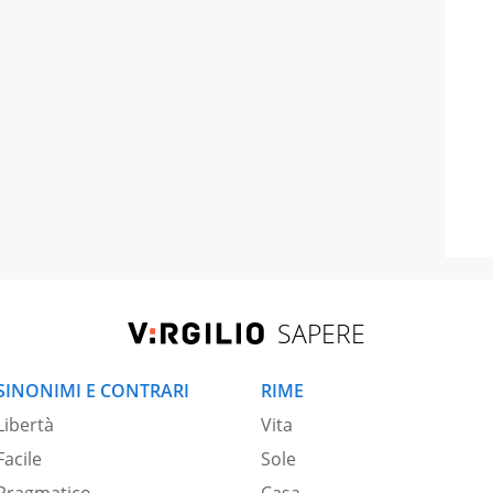
SAPERE
SINONIMI E CONTRARI
RIME
Libertà
Vita
Facile
Sole