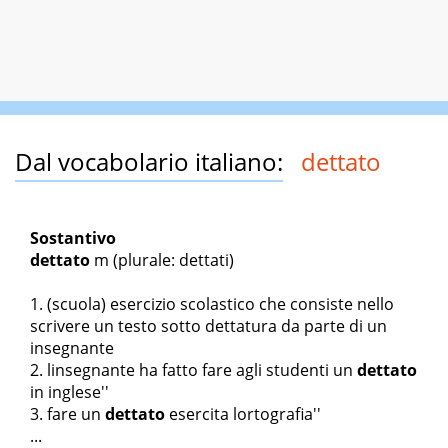
Dal vocabolario italiano:
dettato
Sostantivo
dettato
m
(plurale: dettati)
(scuola) esercizio scolastico che consiste nello
scrivere un testo sotto dettatura da parte di un
insegnante
l
insegnante ha fatto fare agli studenti un
dettato
in inglese''
fare un
dettato
esercita l
ortografia''
...