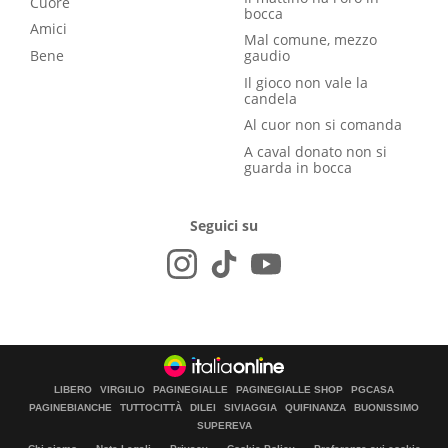
Cuore
bocca
Amici
Mal comune, mezzo
Bene
gaudio
Il gioco non vale la
candela
Al cuor non si comanda
A caval donato non si
guarda in bocca
Seguici su
LIBERO
VIRGILIO
PAGINEGIALLE
PAGINEGIALLE SHOP
PGCASA
PAGINEBIANCHE
TUTTOCITTÀ
DILEI
SIVIAGGIA
QUIFINANZA
BUONISSIMO
SUPEREVA