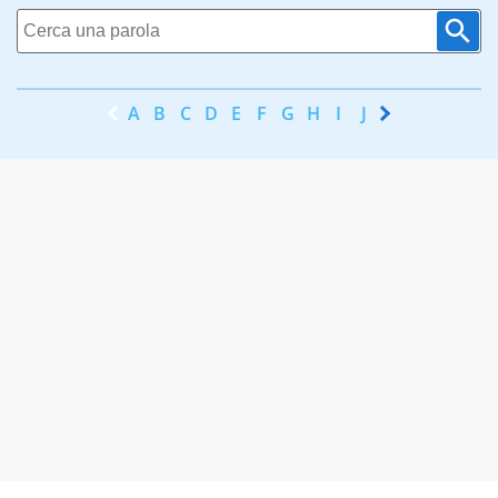
A
B
C
D
E
F
G
H
I
J
K
L
M
N