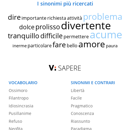
I sinonimi più ricercati
problema
dire
importante
richiesta
attività
divertente
prolisso
dolce
acume
tranquillo
difficile
permettere
amore
fare
particolare
bello
inerme
paura
SAPERE
VOCABOLARIO
SINONIMI E CONTRARI
Ossimoro
Libertà
Filantropo
Facile
Idiosincrasia
Pragmatico
Pusillanime
Conoscenza
Refuso
Riassunto
Neofita
Paradigma