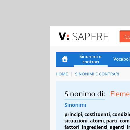
SAPERE
Sinonimi e
Vocabol
contrari
HOME
SINONIMI E CONTRARI
Sinonimo di:
Eleme
Sinonimi
principi
,
costituenti
,
condizi
situazioni
,
atomi
,
parti
,
com
fattori
,
ingredienti
,
agenti
,
i