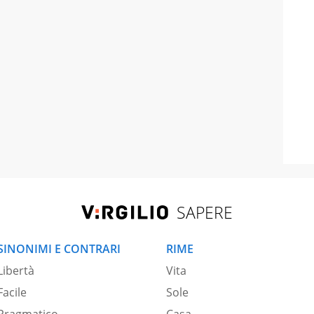
SAPERE
SINONIMI E CONTRARI
RIME
Libertà
Vita
Facile
Sole