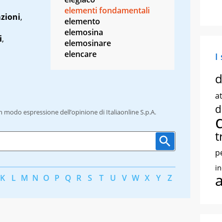
elementi fondamentali
zioni
,
elemento
elemosina
i
,
elemosinare
elencare
I
d
at
d
un modo espressione dell’opinione di Italiaonline S.p.A.
t
p
i
K
L
M
N
O
P
Q
R
S
T
U
V
W
X
Y
Z