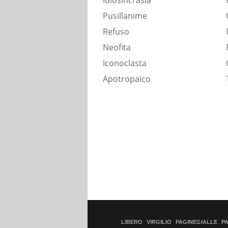
Idiosincrasia
Pusillanime
Refuso
Neofita
Iconoclasta
Apotropaico
LIBERO
VIRGILIO
PAGINEGIALLE
P