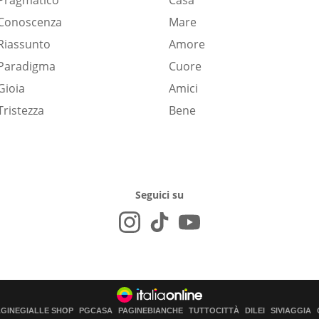
Pragmatico
Casa
Conoscenza
Mare
Riassunto
Amore
Paradigma
Cuore
Gioia
Amici
Tristezza
Bene
Seguici su
AGINEGIALLE SHOP
PGCASA
PAGINEBIANCHE
TUTTOCITTÀ
DILEI
SIVIAGGIA