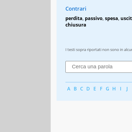
Contrari
perdita
,
passivo
,
spesa
,
usci
chiusura
I testi sopra riportati non sono in alc
A
B
C
D
E
F
G
H
I
J