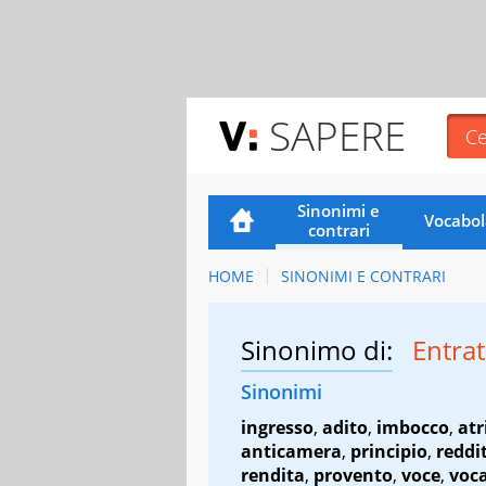
SAPERE
Sinonimi e
Vocabol
contrari
HOME
SINONIMI E CONTRARI
Sinonimo di:
Entrat
Sinonimi
ingresso
,
adito
,
imbocco
,
atr
anticamera
,
principio
,
reddi
rendita
,
provento
,
voce
,
voc