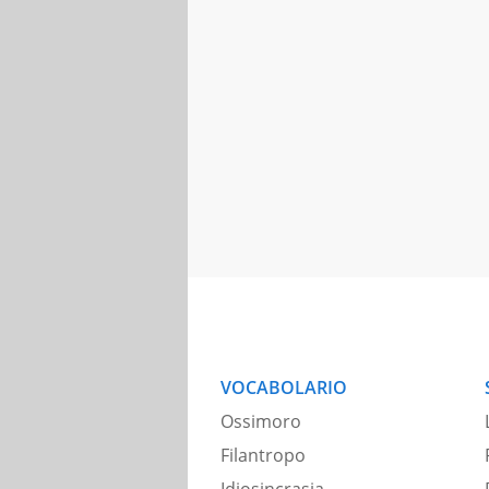
VOCABOLARIO
Ossimoro
Filantropo