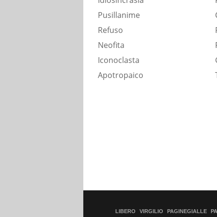
Idiosincrasia
Pusillanime
Refuso
Neofita
Iconoclasta
Apotropaico
LIBERO
VIRGILIO
PAGINEGIALLE
P