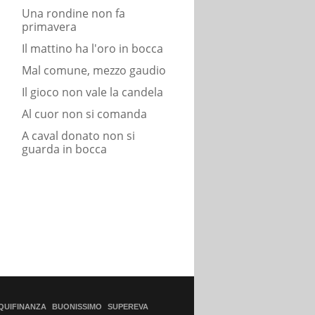
Una rondine non fa
primavera
Il mattino ha l'oro in bocca
Mal comune, mezzo gaudio
Il gioco non vale la candela
Al cuor non si comanda
A caval donato non si
guarda in bocca
QUIFINANZA
BUONISSIMO
SUPEREVA