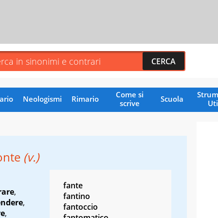
Come si
Strum
ario
Neologismi
Rimario
Scuola
scrive
Uti
ronte
(v.)
fante
rare
,
fantino
endere
,
fantoccio
re
,
fantomatico