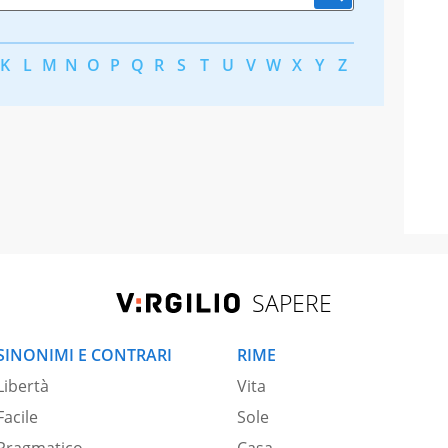
K
L
M
N
O
P
Q
R
S
T
U
V
W
X
Y
Z
SAPERE
SINONIMI E CONTRARI
RIME
Libertà
Vita
Facile
Sole