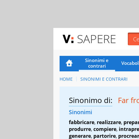
SAPERE
Sinonimi e
Vocabol
contrari
HOME
SINONIMI E CONTRARI
Sinonimo di:
Far f
Sinonimi
fabbricare
,
realizzare
,
prepa
produrre
,
compiere
,
intrapr
generare
,
partorire
,
procrea