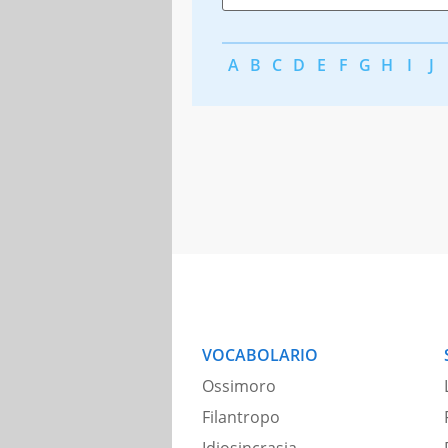
A
B
C
D
E
F
G
H
I
J
VOCABOLARIO
Ossimoro
Filantropo