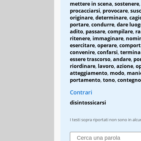
mettere in scena
,
sostenere
,
procacciarsi
,
provocare
,
susc
originare
,
determinare
,
cagi
portare
,
condurre
,
dare luog
adito
,
passare
,
compilare
,
ra
ritenere
,
immaginare
,
nomi
esercitare
,
operare
,
comport
convenire
,
confarsi
,
termina
essere trascorso
,
andare
,
por
riordinare
,
lavoro
,
azione
,
op
atteggiamento
,
modo
,
mani
portamento
,
tono
,
contegno
Contrari
disintossicarsi
I testi sopra riportati non sono in alc