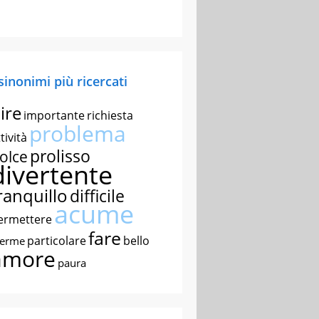
 sinonimi più ricercati
ire
importante
richiesta
problema
tività
prolisso
olce
divertente
ranquillo
difficile
acume
ermettere
fare
particolare
bello
nerme
amore
paura