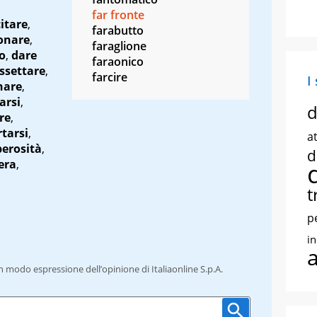
far fronte
itare
,
farabutto
onare
,
faraglione
o
,
dare
faraonico
ssettare
,
farcire
I
nare
,
arsi
,
d
re
,
tarsi
,
at
erosità
,
d
era
,
t
p
i
un modo espressione dell’opinione di Italiaonline S.p.A.