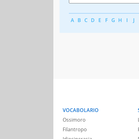
A
B
C
D
E
F
G
H
I
J
VOCABOLARIO
Ossimoro
Filantropo