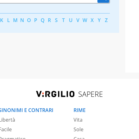
K
L
M
N
O
P
Q
R
S
T
U
V
W
X
Y
Z
SAPERE
SINONIMI E CONTRARI
RIME
Libertà
Vita
Facile
Sole