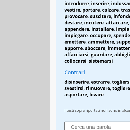
introdurre
,
inserire
,
indossa
vestire
,
portare
,
calzare
,
tra
provocare
,
suscitare
,
infond
destare
,
incutere
,
attaccare
,
appendere
,
installare
,
impia
impiegare
,
occupare
,
spende
emettere
,
ammettere
,
suppo
apporre
,
sboccare
,
immetter
affacciarsi
,
guardare
,
abbigli
collocarsi
,
sistemarsi
Contrari
disinserire
,
estrarre
,
togliers
svestirsi
,
rimuovere
,
togliere
asportare
,
levare
I testi sopra riportati non sono in alc