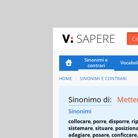
SAPERE
Sinonimi e
Vocabol
contrari
HOME
SINONIMI E CONTRARI
Sinonimo di:
Mette
Sinonimi
collocare
,
porre
,
disporre
,
ri
sistemare
,
situare
,
posizion
adagiare
,
posare
,
conficcare
,