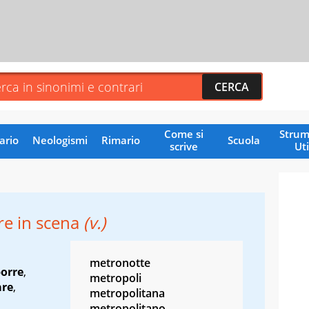
Come si
Strum
ario
Neologismi
Rimario
Scuola
scrive
Uti
re in scena
(v.)
metronotte
porre
,
metropoli
are
,
metropolitana
metropolitano