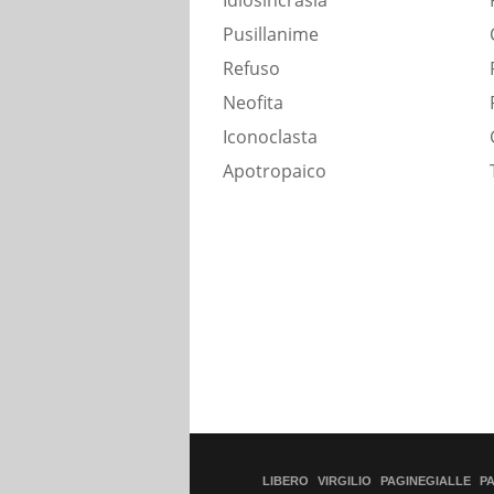
Idiosincrasia
Pusillanime
Refuso
Neofita
Iconoclasta
Apotropaico
LIBERO
VIRGILIO
PAGINEGIALLE
P