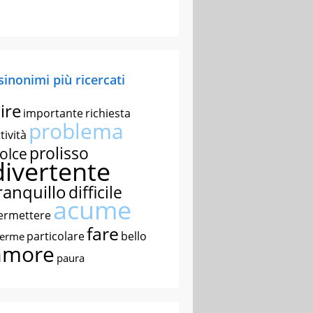
 sinonimi più ricercati
ire
importante
richiesta
problema
tività
prolisso
olce
divertente
ranquillo
difficile
acume
ermettere
fare
particolare
bello
nerme
amore
paura