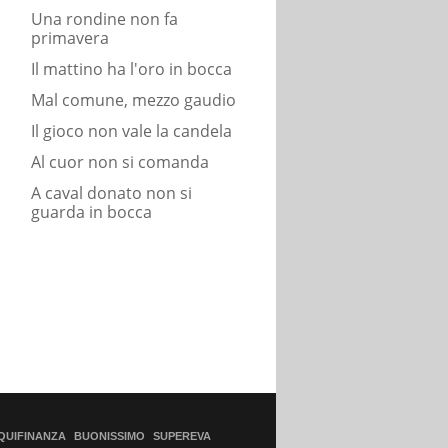
Una rondine non fa
primavera
Il mattino ha l'oro in bocca
Mal comune, mezzo gaudio
Il gioco non vale la candela
Al cuor non si comanda
A caval donato non si
guarda in bocca
QUIFINANZA
BUONISSIMO
SUPEREVA