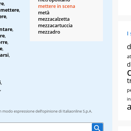
re
,
mettere in scena
smettere
,
metà
ere
,
mezzacalzetta
mezzacartuccia
ntare
,
mezzadro
I
re
,
rre
,
d
e
,
arsi
,
at
d
t
i
,
,
p
i
un modo espressione dell’opinione di Italiaonline S.p.A.