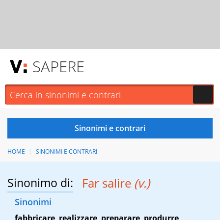
SAPERE
HOME
SINONIMI E CONTRARI
Sinonimo di:
Far salire
(v.)
Sinonimi
fabbricare
,
realizzare
,
preparare
,
produrre
,