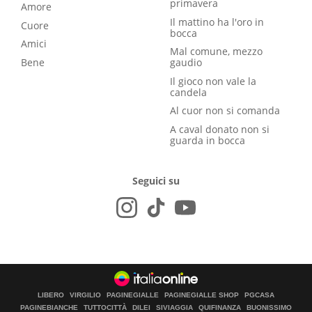
primavera
Amore
Il mattino ha l'oro in
Cuore
bocca
Amici
Mal comune, mezzo
Bene
gaudio
Il gioco non vale la
candela
Al cuor non si comanda
A caval donato non si
guarda in bocca
Seguici su
LIBERO
VIRGILIO
PAGINEGIALLE
PAGINEGIALLE SHOP
PGCASA
PAGINEBIANCHE
TUTTOCITTÀ
DILEI
SIVIAGGIA
QUIFINANZA
BUONISSIMO