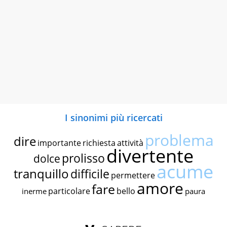
I sinonimi più ricercati
problema
dire
importante
richiesta
attività
divertente
prolisso
dolce
acume
tranquillo
difficile
permettere
amore
fare
particolare
bello
inerme
paura