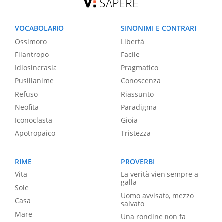
SAPERE
VOCABOLARIO
SINONIMI E CONTRARI
Ossimoro
Libertà
Filantropo
Facile
Idiosincrasia
Pragmatico
Pusillanime
Conoscenza
Refuso
Riassunto
Neofita
Paradigma
Iconoclasta
Gioia
Apotropaico
Tristezza
RIME
PROVERBI
Vita
La verità vien sempre a
galla
Sole
Uomo avvisato, mezzo
Casa
salvato
Mare
Una rondine non fa