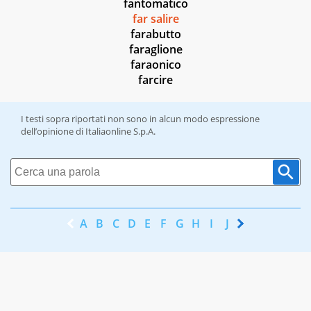
fantomatico
far salire
farabutto
faraglione
faraonico
farcire
I testi sopra riportati non sono in alcun modo espressione
dell’opinione di Italiaonline S.p.A.
A
B
C
D
E
F
G
H
I
J
K
L
M
N