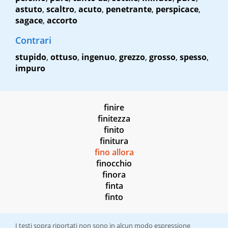
astuto
,
scaltro
,
acuto
,
penetrante
,
perspicace
,
sagace
,
accorto
Contrari
stupido
,
ottuso
,
ingenuo
,
grezzo
,
grosso
,
spesso
,
impuro
finire
finitezza
finito
finitura
fino allora
finocchio
finora
finta
finto
I testi sopra riportati non sono in alcun modo espressione