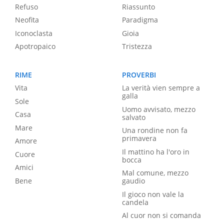
Refuso
Riassunto
Neofita
Paradigma
Iconoclasta
Gioia
Apotropaico
Tristezza
RIME
PROVERBI
Vita
La verità vien sempre a
galla
Sole
Uomo avvisato, mezzo
Casa
salvato
Mare
Una rondine non fa
primavera
Amore
Il mattino ha l'oro in
Cuore
bocca
Amici
Mal comune, mezzo
Bene
gaudio
Il gioco non vale la
candela
Al cuor non si comanda