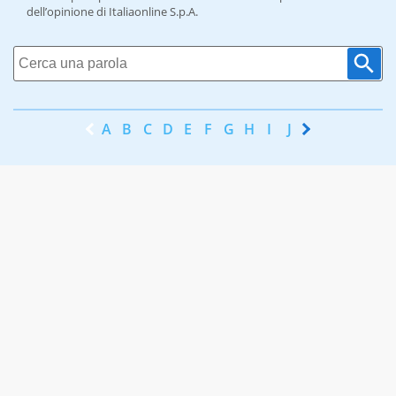
dell’opinione di Italiaonline S.p.A.
A
B
C
D
E
F
G
H
I
J
K
L
M
N