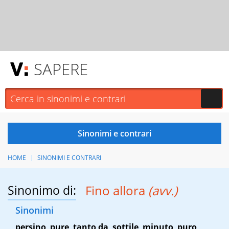
SAPERE
HOME
SINONIMI E CONTRARI
Sinonimo di:
Fino allora
(avv.)
Sinonimi
persino
,
pure
,
tanto da
,
sottile
,
minuto
,
puro
,