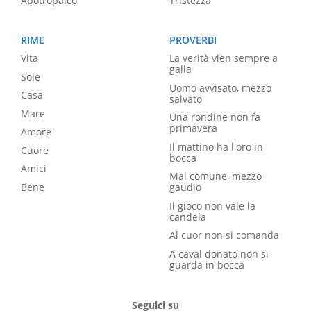
Apotropaico
Tristezza
RIME
PROVERBI
Vita
La verità vien sempre a
galla
Sole
Uomo avvisato, mezzo
Casa
salvato
Mare
Una rondine non fa
primavera
Amore
Il mattino ha l'oro in
Cuore
bocca
Amici
Mal comune, mezzo
Bene
gaudio
Il gioco non vale la
candela
Al cuor non si comanda
A caval donato non si
guarda in bocca
Seguici su