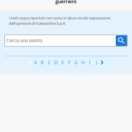
guerriero
I testi sopra riportati non sono in alcun modo espressione
dell’opinione di Italiaonline S.p.A.
A
B
C
D
E
F
G
H
I
J
K
L
M
N