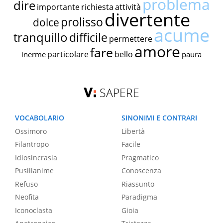
problema
dire
importante
richiesta
attività
divertente
prolisso
dolce
acume
tranquillo
difficile
permettere
amore
fare
particolare
bello
inerme
paura
SAPERE
VOCABOLARIO
SINONIMI E CONTRARI
Ossimoro
Libertà
Filantropo
Facile
Idiosincrasia
Pragmatico
Pusillanime
Conoscenza
Refuso
Riassunto
Neofita
Paradigma
Iconoclasta
Gioia