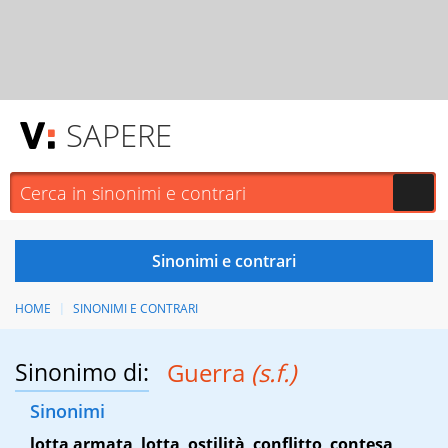
SAPERE
HOME
SINONIMI E CONTRARI
Sinonimo di:
Guerra
(s.f.)
Sinonimi
lotta armata
,
lotta
,
ostilità
,
conflitto
,
contesa
,