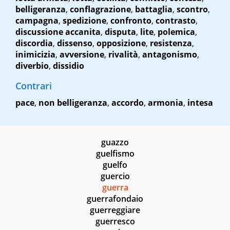
belligeranza
,
conflagrazione
,
battaglia
,
scontro
,
campagna
,
spedizione
,
confronto
,
contrasto
,
discussione accanita
,
disputa
,
lite
,
polemica
,
discordia
,
dissenso
,
opposizione
,
resistenza
,
inimicizia
,
avversione
,
rivalità
,
antagonismo
,
diverbio
,
dissidio
Contrari
pace
,
non belligeranza
,
accordo
,
armonia
,
intesa
guazzo
guelfismo
guelfo
guercio
guerra
guerrafondaio
guerreggiare
guerresco