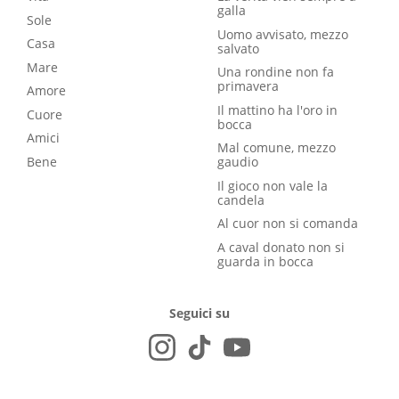
galla
Sole
Uomo avvisato, mezzo
Casa
salvato
Mare
Una rondine non fa
primavera
Amore
Il mattino ha l'oro in
Cuore
bocca
Amici
Mal comune, mezzo
Bene
gaudio
Il gioco non vale la
candela
Al cuor non si comanda
A caval donato non si
guarda in bocca
Seguici su