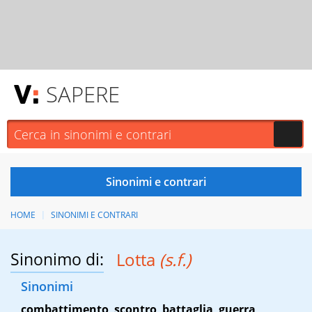
SAPERE
HOME
SINONIMI E CONTRARI
Sinonimo di:
Lotta
(s.f.)
Sinonimi
combattimento
,
scontro
,
battaglia
,
guerra
,