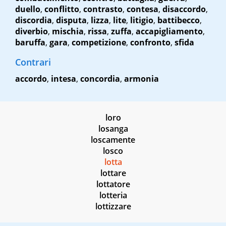
duello
,
conflitto
,
contrasto
,
contesa
,
disaccordo
,
discordia
,
disputa
,
lizza
,
lite
,
litigio
,
battibecco
,
diverbio
,
mischia
,
rissa
,
zuffa
,
accapigliamento
,
baruffa
,
gara
,
competizione
,
confronto
,
sfida
Contrari
accordo
,
intesa
,
concordia
,
armonia
loro
losanga
loscamente
losco
lotta
lottare
lottatore
lotteria
lottizzare