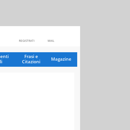
REGISTRATI
MAIL
enti
Frasi e
Magazine
li
Citazioni