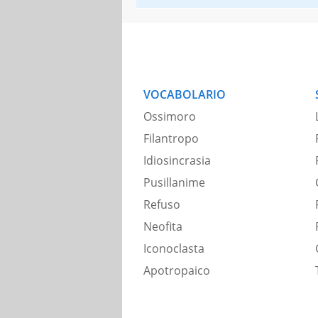
VOCABOLARIO
Ossimoro
Filantropo
Idiosincrasia
Pusillanime
Refuso
Neofita
Iconoclasta
Apotropaico