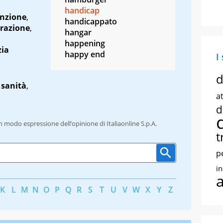
handicap
unzione
,
handicappato
razione
,
hangar
happening
zia
happy end
I
d
,
sanità
,
at
d
un modo espressione dell’opinione di Italiaonline S.p.A.
t
p
i
K
L
M
N
O
P
Q
R
S
T
U
V
W
X
Y
Z