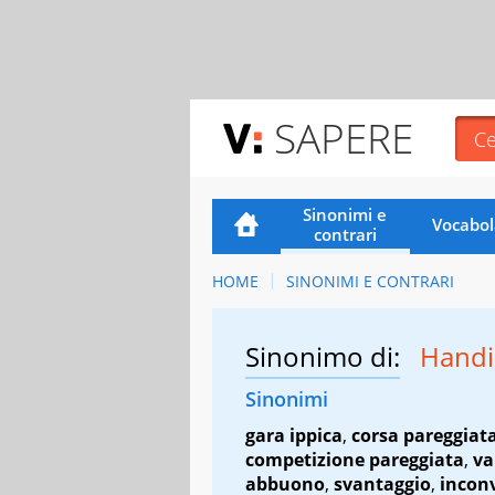
SAPERE
Sinonimi e
Vocabol
contrari
HOME
SINONIMI E CONTRARI
Sinonimo di:
Hand
Sinonimi
gara ippica
,
corsa pareggiat
competizione pareggiata
,
va
abbuono
,
svantaggio
,
incon