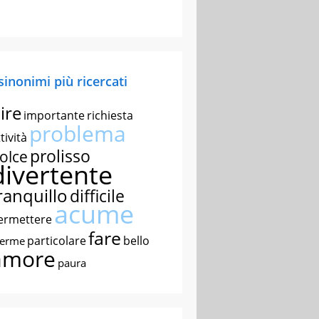
 sinonimi più ricercati
ire
importante
richiesta
problema
tività
prolisso
olce
divertente
ranquillo
difficile
acume
ermettere
fare
particolare
bello
nerme
amore
paura