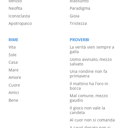
Refuso
Riassunto
Neofita
Paradigma
Iconoclasta
Gioia
Apotropaico
Tristezza
RIME
PROVERBI
Vita
La verità vien sempre a
galla
Sole
Uomo avvisato, mezzo
Casa
salvato
Mare
Una rondine non fa
primavera
Amore
Il mattino ha l'oro in
Cuore
bocca
Amici
Mal comune, mezzo
Bene
gaudio
Il gioco non vale la
candela
Al cuor non si comanda
A caval donato non si