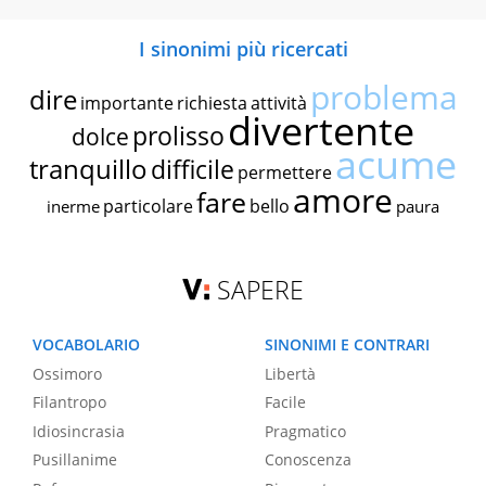
I sinonimi più ricercati
problema
dire
importante
richiesta
attività
divertente
prolisso
dolce
acume
tranquillo
difficile
permettere
amore
fare
particolare
bello
inerme
paura
SAPERE
VOCABOLARIO
SINONIMI E CONTRARI
Ossimoro
Libertà
Filantropo
Facile
Idiosincrasia
Pragmatico
Pusillanime
Conoscenza