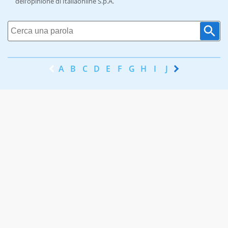
dell’opinione di Italiaonline S.p.A.
A
B
C
D
E
F
G
H
I
J
K
L
M
N