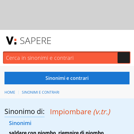
SAPERE
HOME
SINONIMI E CONTRARI
Sinonimo di:
Impiombare
(v.tr.)
Sinonimi
saldare con piombo
,
riempire di piombo
,