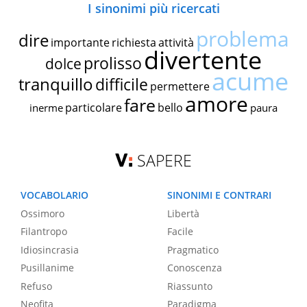
I sinonimi più ricercati
problema
dire
importante
richiesta
attività
divertente
prolisso
dolce
acume
tranquillo
difficile
permettere
amore
fare
particolare
bello
inerme
paura
SAPERE
VOCABOLARIO
SINONIMI E CONTRARI
Ossimoro
Libertà
Filantropo
Facile
Idiosincrasia
Pragmatico
Pusillanime
Conoscenza
Refuso
Riassunto
Neofita
Paradigma