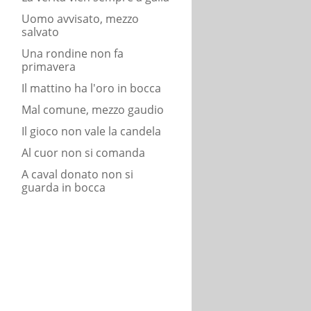
Uomo avvisato, mezzo
salvato
Una rondine non fa
primavera
Il mattino ha l'oro in bocca
Mal comune, mezzo gaudio
Il gioco non vale la candela
Al cuor non si comanda
A caval donato non si
guarda in bocca