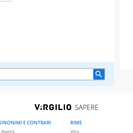
SAPERE
SINONIMI E CONTRARI
RIME
Libertà
Vita