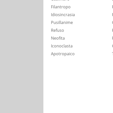
Filantropo
Idiosincrasia
Pusillanime
Refuso
Neofita
Iconoclasta
Apotropaico