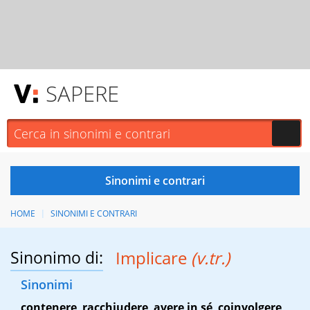
SAPERE
HOME
SINONIMI E CONTRARI
Sinonimo di:
Implicare
(v.tr.)
Sinonimi
contenere
,
racchiudere
,
avere in sé
,
coinvolgere
,