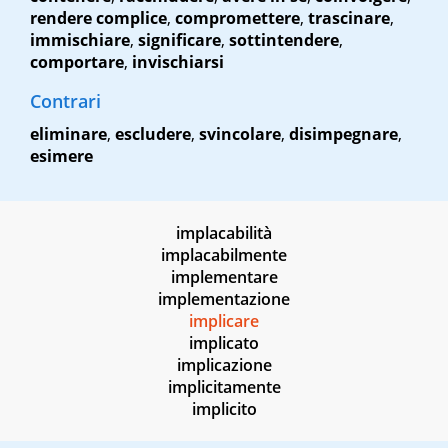
rendere complice
,
compromettere
,
trascinare
,
immischiare
,
significare
,
sottintendere
,
comportare
,
invischiarsi
Contrari
eliminare
,
escludere
,
svincolare
,
disimpegnare
,
esimere
implacabilità
implacabilmente
implementare
implementazione
implicare
implicato
implicazione
implicitamente
implicito