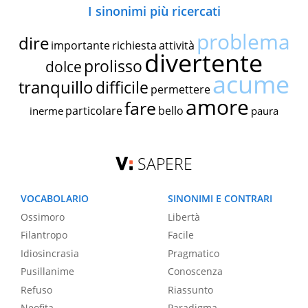
I sinonimi più ricercati
problema
dire
importante
richiesta
attività
divertente
prolisso
dolce
acume
tranquillo
difficile
permettere
amore
fare
particolare
bello
inerme
paura
SAPERE
VOCABOLARIO
SINONIMI E CONTRARI
Ossimoro
Libertà
Filantropo
Facile
Idiosincrasia
Pragmatico
Pusillanime
Conoscenza
Refuso
Riassunto
Neofita
Paradigma