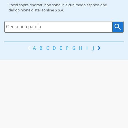
I testi sopra riportati non sono in alcun modo espressione
dell’opinione di Italiaonline S.p.A.
A
B
C
D
E
F
G
H
I
J
K
L
M
N