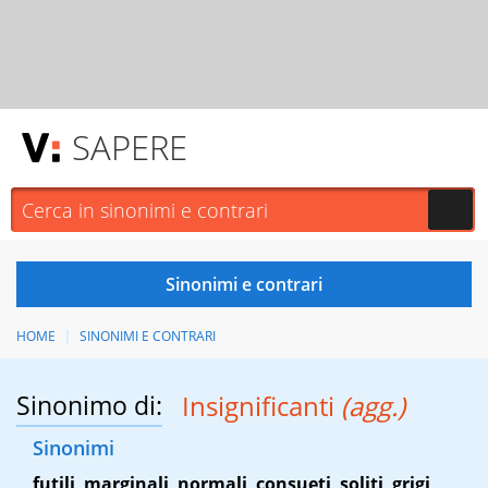
SAPERE
HOME
SINONIMI E CONTRARI
Sinonimo di:
Insignificanti
(agg.)
Sinonimi
futili
,
marginali
,
normali
,
consueti
,
soliti
,
grigi
,