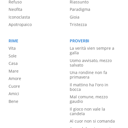
Refuso
Riassunto
Neofita
Paradigma
Iconoclasta
Gioia
Apotropaico
Tristezza
RIME
PROVERBI
Vita
La verità vien sempre a
galla
Sole
Uomo avvisato, mezzo
Casa
salvato
Mare
Una rondine non fa
primavera
Amore
Il mattino ha l'oro in
Cuore
bocca
Amici
Mal comune, mezzo
Bene
gaudio
Il gioco non vale la
candela
Al cuor non si comanda