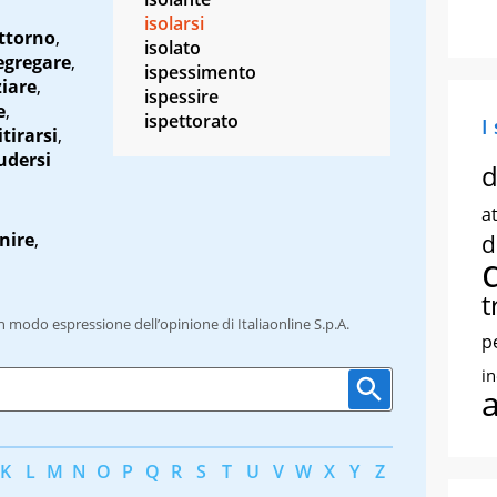
isolarsi
attorno
,
isolato
egregare
,
ispessimento
iare
,
ispessire
e
,
ispettorato
I
itirarsi
,
udersi
d
at
nire
,
d
t
un modo espressione dell’opinione di Italiaonline S.p.A.
p
i
K
L
M
N
O
P
Q
R
S
T
U
V
W
X
Y
Z