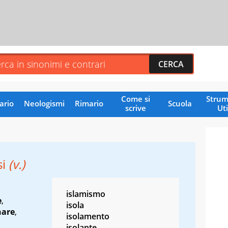
Come si
Strum
ario
Neologismi
Rimario
Scuola
scrive
Uti
si
(v.)
islamismo
e
,
isola
nare
,
isolamento
isolante