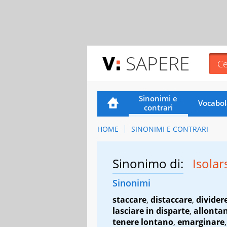
SAPERE
Sinonimi e
Vocabol
contrari
HOME
SINONIMI E CONTRARI
Sinonimo di:
Isolar
Sinonimi
staccare
,
distaccare
,
divider
lasciare in disparte
,
allonta
tenere lontano
,
emarginare
,