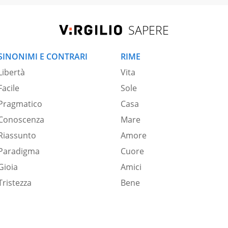
SAPERE
SINONIMI E CONTRARI
RIME
Libertà
Vita
Facile
Sole
Pragmatico
Casa
Conoscenza
Mare
Riassunto
Amore
Paradigma
Cuore
Gioia
Amici
Tristezza
Bene