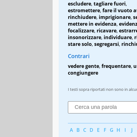
escludere
,
tagliare fuori
,
estromettere
,
fare il vuoto 
rinchiudere
,
imprigionare
,
s
mettere in evidenza
,
evidenz
focalizzare
,
ricavare
,
estrarr
insonorizzare
,
individuare
,
r
stare solo
,
segregarsi
,
rinchi
Contrari
vedere gente
,
frequentare
,
u
congiungere
I testi sopra riportati non sono in alc
A
B
C
D
E
F
G
H
I
J