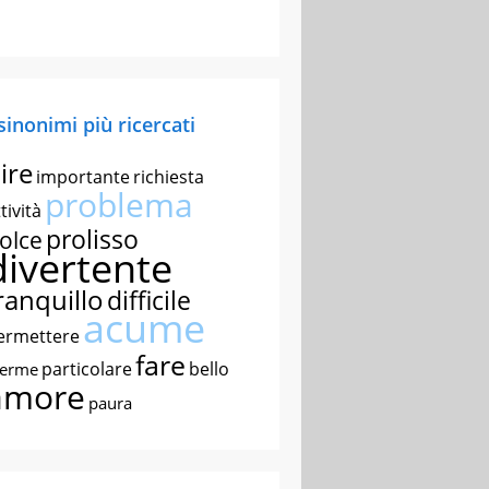
 sinonimi più ricercati
ire
importante
richiesta
problema
tività
prolisso
olce
divertente
ranquillo
difficile
acume
ermettere
fare
particolare
bello
nerme
amore
paura