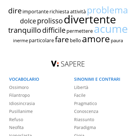
problema
dire
importante
richiesta
attività
divertente
prolisso
dolce
acume
tranquillo
difficile
permettere
amore
fare
particolare
bello
inerme
paura
SAPERE
VOCABOLARIO
SINONIMI E CONTRARI
Ossimoro
Libertà
Filantropo
Facile
Idiosincrasia
Pragmatico
Pusillanime
Conoscenza
Refuso
Riassunto
Neofita
Paradigma
Iconoclasta
Gioia