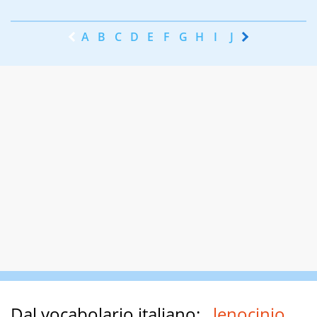
A
B
C
D
E
F
G
H
I
J
K
L
M
N
Dal vocabolario italiano:
lenocinio