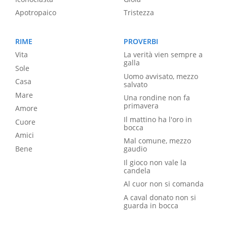
Apotropaico
Tristezza
RIME
PROVERBI
Vita
La verità vien sempre a
galla
Sole
Uomo avvisato, mezzo
Casa
salvato
Mare
Una rondine non fa
primavera
Amore
Il mattino ha l'oro in
Cuore
bocca
Amici
Mal comune, mezzo
Bene
gaudio
Il gioco non vale la
candela
Al cuor non si comanda
A caval donato non si
guarda in bocca