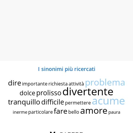
I sinonimi più ricercati
problema
dire
importante
richiesta
attività
divertente
prolisso
dolce
acume
tranquillo
difficile
permettere
amore
fare
particolare
bello
inerme
paura