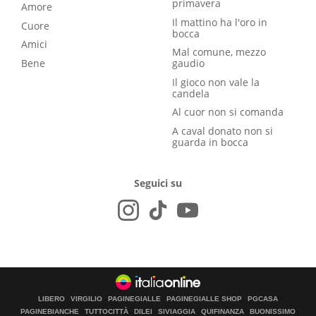
primavera
Amore
Il mattino ha l'oro in
Cuore
bocca
Amici
Mal comune, mezzo
Bene
gaudio
Il gioco non vale la
candela
Al cuor non si comanda
A caval donato non si
guarda in bocca
Seguici su
LIBERO
VIRGILIO
PAGINEGIALLE
PAGINEGIALLE SHOP
PGCASA
PAGINEBIANCHE
TUTTOCITTÀ
DILEI
SIVIAGGIA
QUIFINANZA
BUONISSIMO