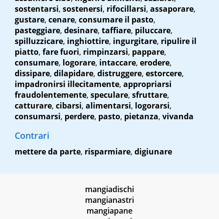
sostentarsi
,
sostenersi
,
rifocillarsi
,
assaporare
,
gustare
,
cenare
,
consumare il pasto
,
pasteggiare
,
desinare
,
taffiare
,
piluccare
,
spilluzzicare
,
inghiottire
,
ingurgitare
,
ripulire il
piatto
,
fare fuori
,
rimpinzarsi
,
pappare
,
consumare
,
logorare
,
intaccare
,
erodere
,
dissipare
,
dilapidare
,
distruggere
,
estorcere
,
impadronirsi illecitamente
,
appropriarsi
fraudolentemente
,
speculare
,
sfruttare
,
catturare
,
cibarsi
,
alimentarsi
,
logorarsi
,
consumarsi
,
perdere
,
pasto
,
pietanza
,
vivanda
Contrari
mettere da parte
,
risparmiare
,
digiunare
mangiadischi
mangianastri
mangiapane