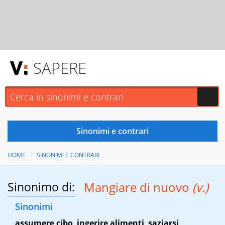
SAPERE
HOME
SINONIMI E CONTRARI
Sinonimo di:
Mangiare di nuovo
(v.)
Sinonimi
assumere cibo
,
ingerire alimenti
,
saziarsi
,