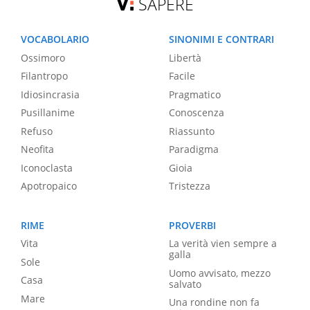
SAPERE
VOCABOLARIO
SINONIMI E CONTRARI
Ossimoro
Libertà
Filantropo
Facile
Idiosincrasia
Pragmatico
Pusillanime
Conoscenza
Refuso
Riassunto
Neofita
Paradigma
Iconoclasta
Gioia
Apotropaico
Tristezza
RIME
PROVERBI
Vita
La verità vien sempre a
galla
Sole
Uomo avvisato, mezzo
Casa
salvato
Mare
Una rondine non fa