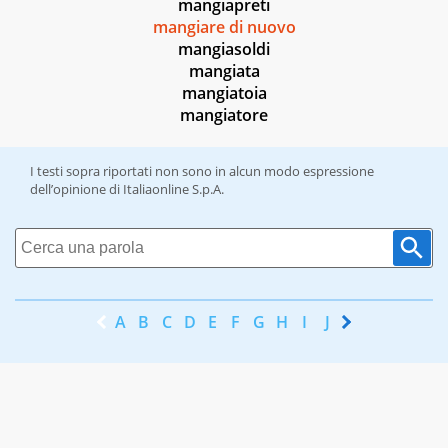
mangiapreti
mangiare di nuovo
mangiasoldi
mangiata
mangiatoia
mangiatore
I testi sopra riportati non sono in alcun modo espressione
dell’opinione di Italiaonline S.p.A.
A
B
C
D
E
F
G
H
I
J
K
L
M
N