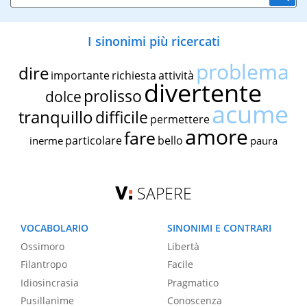
I sinonimi più ricercati
problema
dire
importante
richiesta
attività
divertente
prolisso
dolce
acume
tranquillo
difficile
permettere
amore
fare
particolare
bello
inerme
paura
SAPERE
VOCABOLARIO
SINONIMI E CONTRARI
Ossimoro
Libertà
Filantropo
Facile
Idiosincrasia
Pragmatico
Pusillanime
Conoscenza