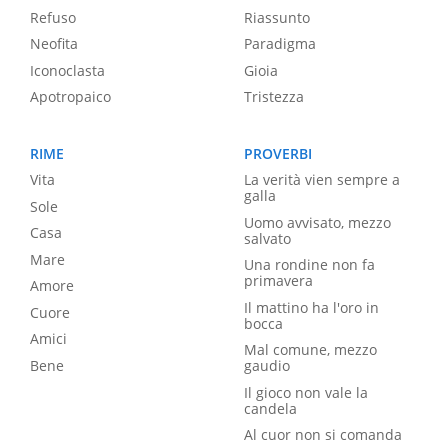
Refuso
Riassunto
Neofita
Paradigma
Iconoclasta
Gioia
Apotropaico
Tristezza
RIME
PROVERBI
Vita
La verità vien sempre a
galla
Sole
Uomo avvisato, mezzo
Casa
salvato
Mare
Una rondine non fa
primavera
Amore
Il mattino ha l'oro in
Cuore
bocca
Amici
Mal comune, mezzo
Bene
gaudio
Il gioco non vale la
candela
Al cuor non si comanda