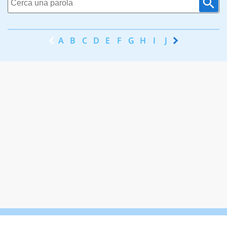
A
B
C
D
E
F
G
H
I
J
K
L
M
N