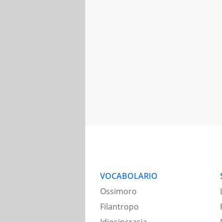
VOCABOLARIO
Ossimoro
Filantropo