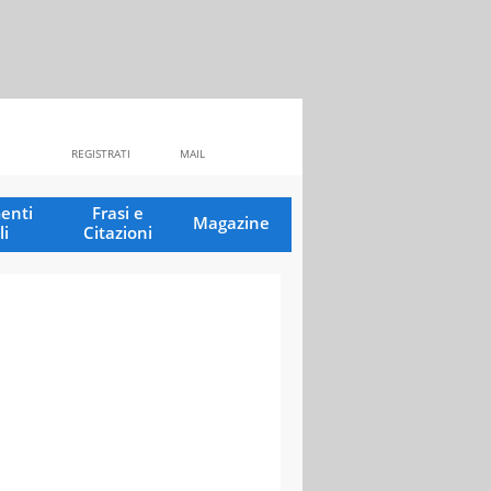
REGISTRATI
MAIL
enti
Frasi e
Magazine
li
Citazioni