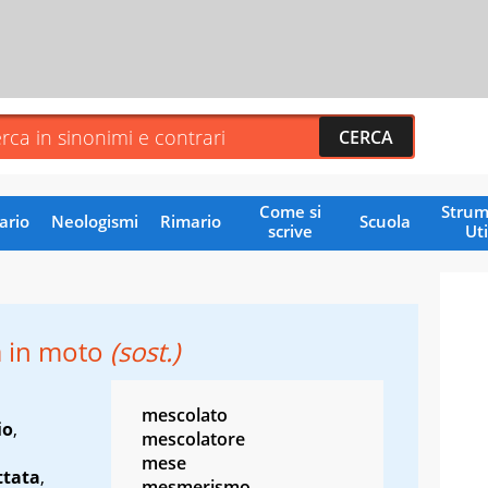
Come si
Strum
ario
Neologismi
Rimario
Scuola
scrive
Uti
 in moto
(sost.)
mescolato
io
,
mescolatore
mese
ttata
,
mesmerismo