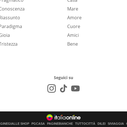
Pragmatico
Casa
Conoscenza
Mare
Riassunto
Amore
Paradigma
Cuore
Gioia
Amici
Tristezza
Bene
Seguici su
AGINEGIALLE SHOP
PGCASA
PAGINEBIANCHE
TUTTOCITTÀ
DILEI
SIVIAGGIA