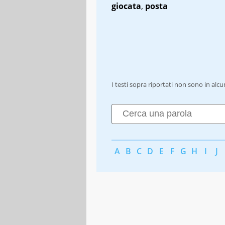
giocata
,
posta
I testi sopra riportati non sono in alc
A
B
C
D
E
F
G
H
I
J