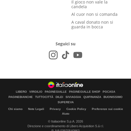
Il gioco non vale la
candela
Al cuor non si comanda
A caval donato non si
guarda in bocca
Seguici su
LIBERO
VIRGILIO
PAGINEGIALLE
PAGINEGIALLE SHOP
PGCASA
PAGINEBIANCHE
TUTTOCITTÀ
DILEI
SIVIAGGIA
QUIFINANZA
BUONISSIMO
SUPEREVA
Chi siamo
Note Legali
Privacy
Cookie Policy
Preferenze sui cookie
Aiuto
© Italiaonline S.p.A. 2026
Direzione e coordinamento di Libero Acquisition S.á r.l.
P. IVA 03970540963