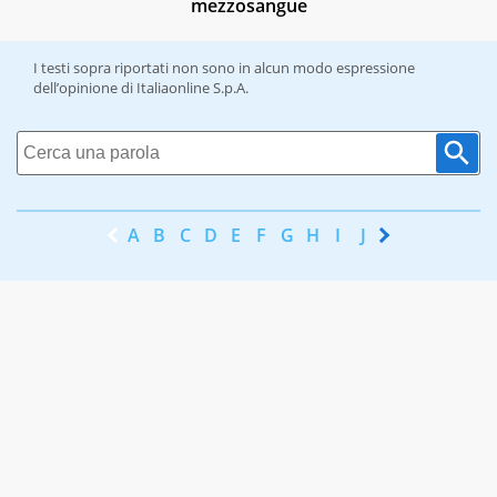
mezzosangue
I testi sopra riportati non sono in alcun modo espressione
dell’opinione di Italiaonline S.p.A.
A
B
C
D
E
F
G
H
I
J
K
L
M
N