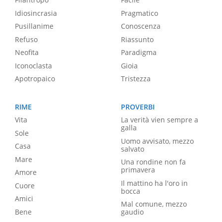
Idiosincrasia
Pragmatico
Pusillanime
Conoscenza
Refuso
Riassunto
Neofita
Paradigma
Iconoclasta
Gioia
Apotropaico
Tristezza
RIME
PROVERBI
Vita
La verità vien sempre a
galla
Sole
Uomo avvisato, mezzo
Casa
salvato
Mare
Una rondine non fa
primavera
Amore
Il mattino ha l'oro in
Cuore
bocca
Amici
Mal comune, mezzo
Bene
gaudio