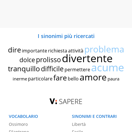
I sinonimi più ricercati
problema
dire
importante
richiesta
attività
divertente
prolisso
dolce
acume
tranquillo
difficile
permettere
amore
fare
particolare
bello
inerme
paura
SAPERE
VOCABOLARIO
SINONIMI E CONTRARI
Ossimoro
Libertà
Filantropo
Facile