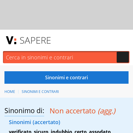
SAPERE
HOME
SINONIMI E CONTRARI
Sinonimo di:
Non accertato
(agg.)
Sinonimi (accertato)
verificato
,
sicuro
,
indubbio
,
certo
,
assodato
,