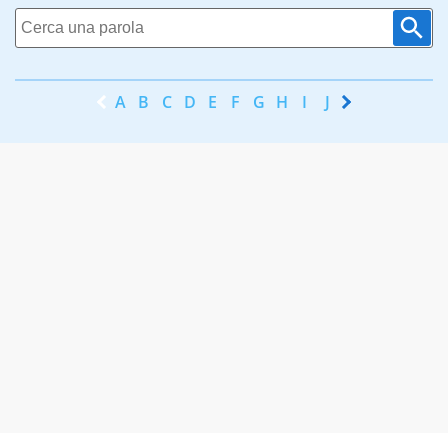
A
B
C
D
E
F
G
H
I
J
K
L
M
N