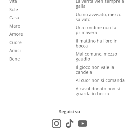
Vita
La verità vien sempre a
galla
Sole
Uomo avvisato, mezzo
Casa
salvato
Mare
Una rondine non fa
primavera
Amore
Il mattino ha l'oro in
Cuore
bocca
Amici
Mal comune, mezzo
Bene
gaudio
Il gioco non vale la
candela
Al cuor non si comanda
A caval donato non si
guarda in bocca
Seguici su