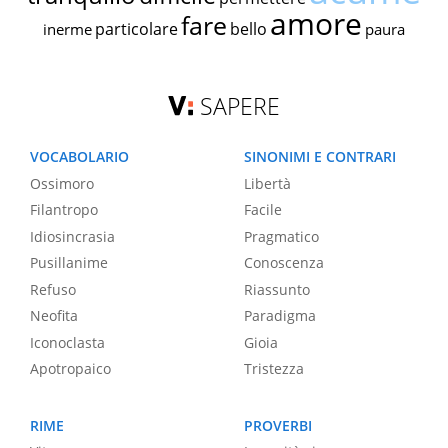
amore
fare
particolare
bello
inerme
paura
SAPERE
VOCABOLARIO
SINONIMI E CONTRARI
Ossimoro
Libertà
Filantropo
Facile
Idiosincrasia
Pragmatico
Pusillanime
Conoscenza
Refuso
Riassunto
Neofita
Paradigma
Iconoclasta
Gioia
Apotropaico
Tristezza
RIME
PROVERBI