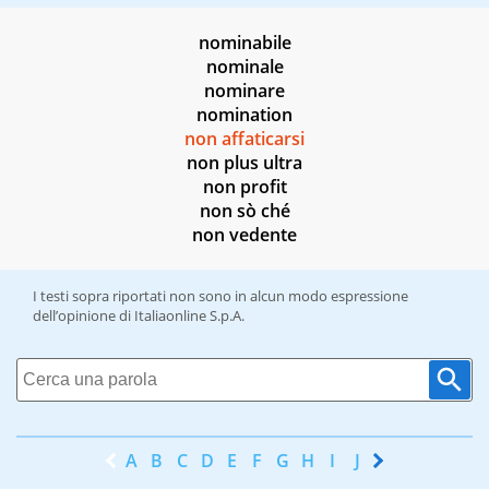
nominabile
nominale
nominare
nomination
non affaticarsi
non plus ultra
non profit
non sò ché
non vedente
I testi sopra riportati non sono in alcun modo espressione
dell’opinione di Italiaonline S.p.A.
A
B
C
D
E
F
G
H
I
J
K
L
M
N